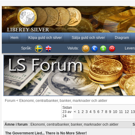
Hem
Köpa guld och silver
Sälja guld och silver
Diagram
Språk:
Valuta:
Lever
Forum
<
Ekonomi, centralbanker, banker, marknader och aktier
Sidan
23 av
<
1
2
3
4
5
6
7
8
9
10
11
12
13
24
Ämne i forum
: Ekonomi, centralbanker, banker, marknader och aktier
S
The Government Lied... There is No More Silver!