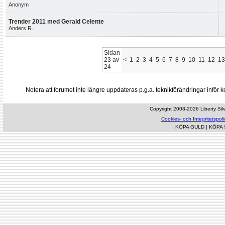
Anonym
Trender 2011 med Gerald Celente
Anders R.
Sidan
23 av
<
1
2
3
4
5
6
7
8
9
10
11
12
13
24
Notera att forumet inte längre uppdateras p.g.a. teknikförändringar inf
Copyright 2008-2026 Liberty Silve
Cookies- och Integritetspoli
KÖPA GULD
|
KÖPA 