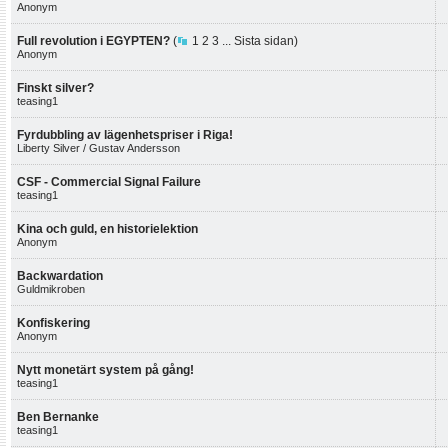
Anonym
Full revolution i EGYPTEN?
(
1
2
3
...
Sista sidan
)
Anonym
Finskt silver?
teasing1
Fyrdubbling av lägenhetspriser i Riga!
Liberty Silver / Gustav Andersson
CSF - Commercial Signal Failure
teasing1
Kina och guld, en historielektion
Anonym
Backwardation
Guldmikroben
Konfiskering
Anonym
Nytt monetärt system på gång!
teasing1
Ben Bernanke
teasing1