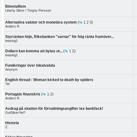
Bimetallism
Liberty Silver / Torgny Persson
Alternativa valutor och monetära system
(
1
2
3
)
Anders R.
Styrräntan höjs, Riksbanken "varnar" för hög ränta framöver...
teasing1
Dollarn kan komma att bytas ut...
(
1
2
)
teasing1
Funderingar över lokalvaluta
Anonym
English thread : Woman kicked to death by spiders
Tel
Portugals finanskris
(
1
2
)
Anders R.
Avdrag på skatten för förvaltningsavgifter tex bankfack!
GotSilverYet?
Historia
Z.