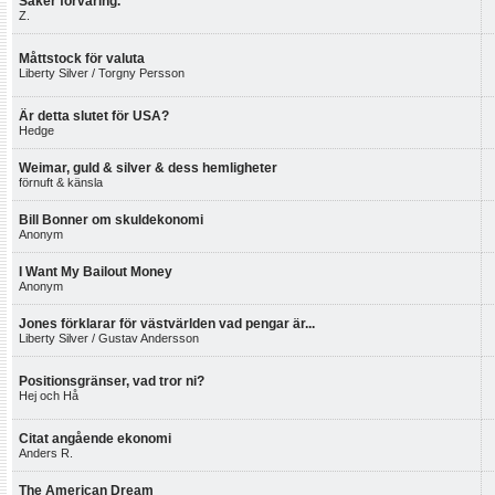
Säker förvaring.
Z.
Måttstock för valuta
Liberty Silver / Torgny Persson
Är detta slutet för USA?
Hedge
Weimar, guld & silver & dess hemligheter
förnuft & känsla
Bill Bonner om skuldekonomi
Anonym
I Want My Bailout Money
Anonym
Jones förklarar för västvärlden vad pengar är...
Liberty Silver / Gustav Andersson
Positionsgränser, vad tror ni?
Hej och Hå
Citat angående ekonomi
Anders R.
The American Dream