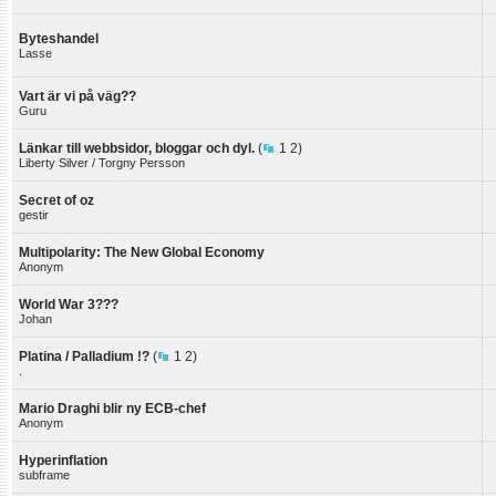
Byteshandel
Lasse
Vart är vi på väg??
Guru
Länkar till webbsidor, bloggar och dyl.
(
1
2
)
Liberty Silver / Torgny Persson
Secret of oz
gestir
Multipolarity: The New Global Economy
Anonym
World War 3???
Johan
Platina / Palladium !?
(
1
2
)
.
Mario Draghi blir ny ECB-chef
Anonym
Hyperinflation
subframe