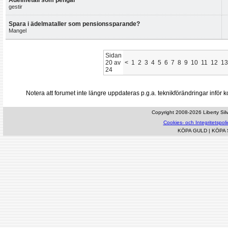
Ädelmetall som pengar
gestir
Spara i ädelmataller som pensionssparande?
Mangel
Sidan
20 av
<
1
2
3
4
5
6
7
8
9
10
11
12
13
24
Notera att forumet inte längre uppdateras p.g.a. teknikförändringar inf
Copyright 2008-2026 Liberty Silve
Cookies- och Integritetspoli
KÖPA GULD
|
KÖPA 