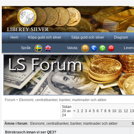
Hem
Köpa guld och silver
Sälja guld och silver
Diagram
Språk:
Valuta:
Lever
Forum
<
Ekonomi, centralbanker, banker, marknader och aktier
Sidan
20 av
<
1
2
3
4
5
6
7
8
9
10
11
12
13
24
Ämne i forum
: Ekonomi, centralbanker, banker, marknader och aktier
S
Börskrasch innan vi ser QE3?