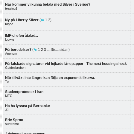
När kommer vi kunna betala med Silver i Sverige?
teasing1
Ny på Liberty Silver
(
1
2
)
Kippe
IMF-chefen åtalad...
ludwig
Förberedelser?
(
1
2
3
...
Sista sidan
)
Anonym
Förfalskade signaturer vid fejkade lånepapper - The next housing shock
Guldmikroben
När tillväxt inte längre kan följa en exponentiellkurva.
Tel
Studentprotester i Iran
MFC
Ha ha lyssna på Bernanke
JJ
Eric Sprott
subframe