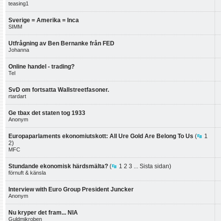
teasing1
Sverige = Amerika = Inca
SIMM
Utfrågning av Ben Bernanke från FED
Johanna
Online handel - trading?
Tel
SvD om fortsatta Wallstreetfasoner.
rtardart
Ge tbax det staten tog 1933
Anonym
Europaparlaments ekonomiutskott: All Ure Gold Are Belong To Us
(
1
2
)
MFC
Stundande ekonomisk härdsmälta?
(
1
2
3
...
Sista sidan
)
förnuft & känsla
Interview with Euro Group President Juncker
Anonym
Nu kryper det fram... NIA
Guldmikroben