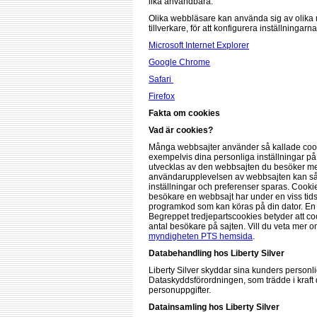
lika användbara.
Olika webbläsare kan använda sig av olika m
tillverkare, för att konfigurera inställningarn
Microsoft Internet Explorer
Google Chrome
Safari
Firefox
Fakta om cookies
Vad är cookies?
Många webbsajter använder så kallade cooki
exempelvis dina personliga inställningar p
utvecklas av den webbsajten du besöker men 
användarupplevelsen av webbsajten kan sål
inställningar och preferenser sparas. Cooki
besökare en webbsajt har under en viss tidsp
programkod som kan köras på din dator. En
Begreppet tredjepartscookies betyder att c
antal besökare på sajten. Vill du veta mer
myndigheten PTS hemsida
.
Databehandling hos Liberty Silver
Liberty Silver skyddar sina kunders personli
Dataskyddsförordningen, som trädde i kraft 
personuppgifter.
Datainsamling hos Liberty Silver