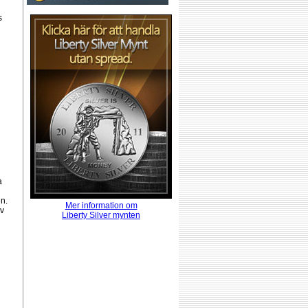
s
a
n.
Mer information om
av
Liberty Silver mynten