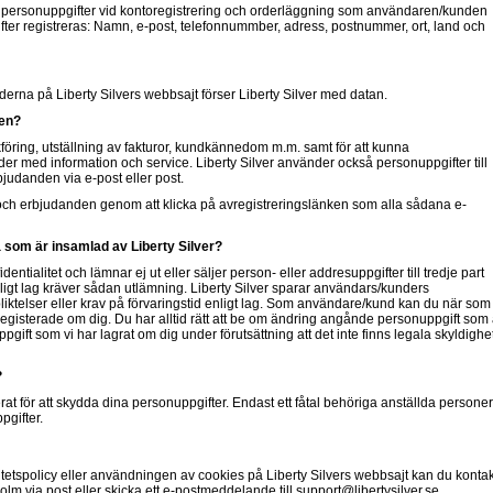
n de personuppgifter vid kontoregistrering och orderläggning som användaren/kunden
gifter registreras: Namn, e-post, telefonnummber, adress, postnummer, ort, land och
rna på Liberty Silvers webbsajt förser Liberty Silver med datan.
den?
föring, utställning av fakturor, kundkännedom m.m. samt för att kunna
er med information och service. Liberty Silver använder också personuppgifter till
judanden via e-post eller post.
v och erbjudanden genom att klicka på avregistreringslänken som alla sådana e-
 som är insamlad av Liberty Silver?
ntialitet och lämnar ej ut eller säljer person- eller addresuppgifter till tredje part
gt lag kräver sådan utlämning. Liberty Silver sparar användars/kunders
pliktelser eller krav på förvaringstid enligt lag. Som användare/kund kan du när som
 registerade om dig. Du har alltid rätt att be om ändring angånde personuppgift som 
uppgift som vi har lagrat om dig under förutsättning att det inte finns legala skyldighe
?
erat för att skydda dina personuppgifter. Endast ett fåtal behöriga anställda personer
pgifter.
ritetspolicy eller användningen av cookies på Liberty Silvers webbsajt kan du konta
lm via post eller skicka ett e-postmeddelande till support@libertysilver.se.