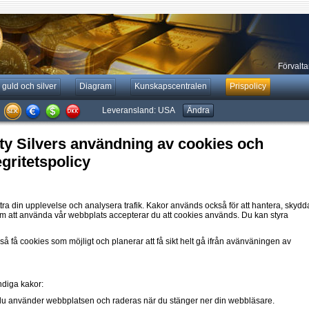
Förvaltar
 guld och silver
Diagram
Kunskapscentralen
Prispolicy
Leveransland:
USA
Ändra
rty Silvers användning av cookies och
gritetspolicy
ättra din upplevelse och analysera trafik. Kakor används också för att hantera, skydd
om att använda vår webbplats accepterar du att cookies används. Du kan styra
så få cookies som möjligt och planerar att få sikt helt gå ifrån avänväningen av
diga kakor:
du använder webbplatsen och raderas när du stänger ner din webbläsare.