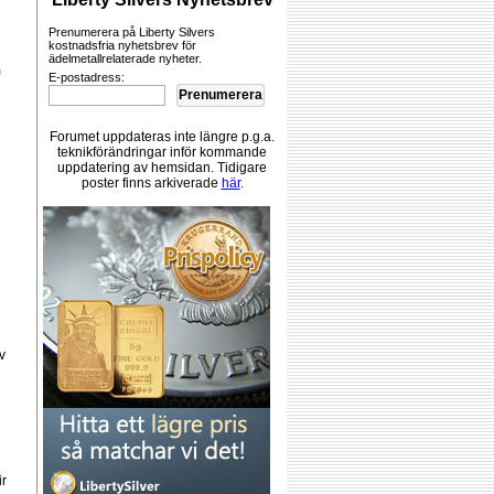
Prenumerera på Liberty Silvers
kostnadsfria nyhetsbrev för
ädelmetallrelaterade nyheter.
m
E-postadress:
Prenumerera
Forumet uppdateras inte längre p.g.a.
teknikförändringar inför kommande
uppdatering av hemsidan. Tidigare
poster finns arkiverade
här
.
v
ir