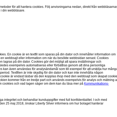
etoder för att hantera cookies. Följ anvisningarna nedan, direkt från webbläsarna
a i din webbläsare.
es. En cookie är en textfil som sparas på din dator och innehåller information om
å en webbsajt eller information om när du besökte webbsidan senast. Cookies
lagras på din dator. Cookies gör det möjligt att spara inställningar och
edes exempelvis automatiseras eller förbättras genom att dina personliga
es kan även användas för analysändamål som till exempel för att urskilja hur mång
eriod. Textfilen är inte skadlig för din dator och kan inte innehålla någon
 cookie är endast läsbar då den kopplas ihop med den webbsajt som skapat cookie
ookien kommer från en tredje part och används exempelvis för analys och mätning 
 om cookies och vad lagen säger om dem kan du läsa mer på
Kommunikations­
ga integritet och behandlar kunduppgifter med full konfidentialitet. I och med
den 25 maj 2018, önskar Liberty Silver informera om hur bolaget hanterar