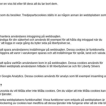
en viss tid eller till dess att du tar bort dem.
n som du besöker. Tredjepartscookies ställs in av någon annan än webbplatsen so
tt hantera användares inloggning på webbsajten.
diga för din säkerhet och används till exempel för att hålla dig inloggad när du
 att logga in varje gång du byter sida på libertysilver.se.
r att spara användarens inställningar på webbsajten. Dessa cookies är funktionella
iggöra att varor i varukorgen sparas och att inställningar för språk, land och valuta
r att spåra varifrån användaren kom in på webbsajten. Dessa cookies används för
ilken webbplats användaren hittade in till libertysilver.se och för Liberty Silvers
ör Google Analytics. Dessa cookies används för analys som till exempel insamling a
r?
ida du vill tillåta eller inte tillåta cookies. Om du väljer att inte tillåta cookies kan
tjänster.
erka webbplatsens funktionalitet. Vissa funktioner som erbjuds på webbplatsen är
ockering av cookies kan medföra att dessa tjänster inte fungerar eller att de inte bl