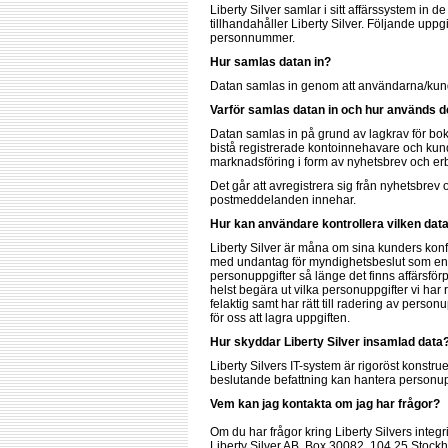
Liberty Silver samlar i sitt affärssystem i
tillhandahåller Liberty Silver. Följande upp
personnummer.
Hur samlas datan in?
Datan samlas in genom att användarna/kunde
Varför samlas datan in och hur används 
Datan samlas in på grund av lagkrav för bok
bistå registrerade kontoinnehavare och kund
marknadsföring i form av nyhetsbrev och erb
Det går att avregistrera sig från nyhetsbre
postmeddelanden innehar.
Hur kan användare kontrollera vilken data
Liberty Silver är måna om sina kunders konfide
med undantag för myndighetsbeslut som enli
personuppgifter så länge det finns affärsför
helst begära ut vilka personuppgifter vi har
felaktig samt har rätt till radering av person
för oss att lagra uppgiften.
Hur skyddar Liberty Silver insamlad data
Liberty Silvers IT-system är rigoröst konstru
beslutande befattning kan hantera personup
Vem kan jag kontakta om jag har frågor?
Om du har frågor kring Liberty Silvers integ
Liberty Silver AB, Box 30082, 104 25 Stockho