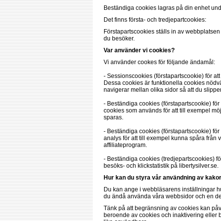
Beständiga cookies lagras på din enhet under 
Det finns första- och tredjepartcookies:
Förstapartscookies ställs in av webbplatse
du besöker.
Var använder vi cookies?
Vi använder cookes för följande ändamål:
- Sessionscookies (förstapartscookie) för a
Dessa cookies är funktionella cookies nödvän
navigerar mellan olika sidor så att du slipper
- Beständiga cookies (förstapartscookie) fö
cookies som används för att till exempel möjl
sparas.
- Beständiga cookies (förstapartscookie) fö
analys för att till exempel kunna spåra från v
affiliateprogram.
- Beständiga cookies (tredjepartscookies) f
besöks- och klickstatistik på libertysilver.se.
Hur kan du styra vår användning av kako
Du kan ange i webbläsarens inställningar huruv
du ändå använda våra webbsidor och en del 
Tänk på att begränsning av cookies kan påv
beroende av cookies och inaktivering eller bl