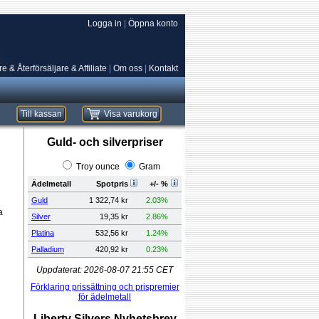
Logga in
|
Öppna konto
e & Återförsäljare & Affiliate
|
Om oss
|
Kontakt
Till kassan
Visa varukorg
Guld- och silverpriser
Troy ounce
Gram
Ädelmetall
Spotpris
+/- %
Guld
1 322,74 kr
2.03%
a
Silver
19,35 kr
2.86%
Platina
532,56 kr
1.24%
Palladium
420,92 kr
0.23%
Uppdaterat:
2026-08-07 21:55
CET
Förklaring prissättning och prispremier
för ädelmetall
Liberty Silvers Nyhetsbrev