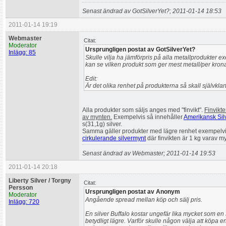
Senast ändrad av GotSilverYet?; 2011-01-14 18:53
2011-01-14 19:19
Webmaster
Citat:
Moderator
Ursprungligen postat av GotSilverYet?
Inlägg: 85
Skulle vilja ha jämförpris på alla metallprodukter ex
kan se vilken produkt som ger mest metall/per kron
Edit:
Är det olika renhet på produkterna så skall självklar
Alla produkter som säljs anges med "finvikt".
Finvikte
av mynten.
Exempelvis så innehåller
Amerikansk Silv
s(31,1g) silver.
Samma gäller produkter med lägre renhet exempelv
cirkulerande silvermynt
där finvikten är 1 kg varav m
Senast ändrad av Webmaster; 2011-01-14 19:53
2011-01-14 20:18
Liberty Silver / Torgny
Citat:
Persson
Ursprungligen postat av Anonym
Moderator
Angående spread mellan köp och sälj pris.
Inlägg: 720
En silver Buffalo kostar ungefär lika mycket som en 
betydligt lägre. Varför skulle någon välja att köpa e