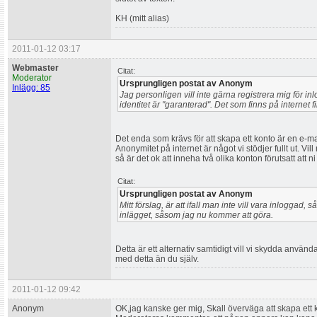
KH (mitt alias)
2011-01-12 03:17
Webmaster
Citat:
Moderator
Ursprungligen postat av Anonym
Inlägg: 85
Jag personligen vill inte gärna registrera mig för 
identitet är "garanterad". Det som finns på internet
Det enda som krävs för att skapa ett konto är en e-mail a
Anonymitet på internet är något vi stödjer fullt ut. V
så är det ok att inneha två olika konton förutsatt att 
Citat:
Ursprungligen postat av Anonym
Mitt förslag, är att ifall man inte vill vara inloggad, s
inlägget, såsom jag nu kommer att göra.
Detta är ett alternativ samtidigt vill vi skydda använ
med detta än du själv.
2011-01-12 09:42
Anonym
OK,jag kanske ger mig, Skall överväga att skapa ett