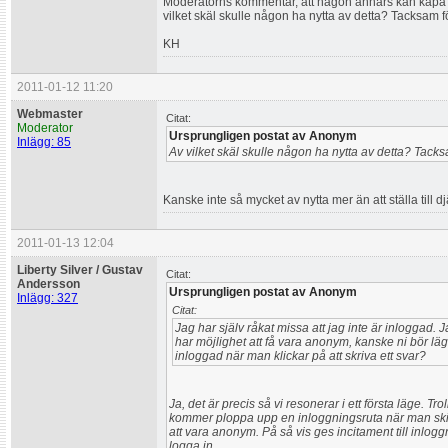
Moderatorns kommentar, att någon annars kan kapa ditt
vilket skäl skulle någon ha nytta av detta? Tacksam f
KH
2011-01-12 11:20
Webmaster
Citat:
Moderator
Ursprungligen postat av Anonym
Inlägg: 85
Av vilket skäl skulle någon ha nytta av detta? Tacks
Kanske inte så mycket av nytta mer än att ställa till d
2011-01-13 12:04
Liberty Silver / Gustav
Citat:
Andersson
Ursprungligen postat av Anonym
Inlägg: 327
Citat:
Jag har själv råkat missa att jag inte är inloggad. Ja
har möjlighet att få vara anonym, kanske ni bör lä
inloggad när man klickar på att skriva ett svar?
Ja, det är precis så vi resonerar i ett första läge. Tro
kommer ploppa upp en inloggningsruta när man skick
att vara anonym. På så vis ges incitament till inlog
logga in.