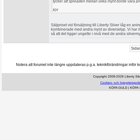
tycker att spreaden mellan olika mynt borde vara pro
KH
Säljpriset vid försäljning till Liberty Silver låg en ani
kombinerade med andra mynt av diversetyp. Vi har nu 
så att det ligger ungefär i nivå med de andra silverm
Sidan
Notera att forumet inte längre uppdateras p.g.a. teknikförändringar inf
Copyright 2008-2026 Liberty Silve
Cookies- och Integritetspoli
KÖPA GULD
|
KÖPA 