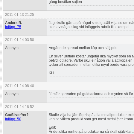
gång besöker sajten.
2011-01-13 21:25
Anders R.
Jag skulle gärna på något smidigt sätt vilja se om nå
Inlägg: 75
ikon av något slag vid inläggets rubrik till exempel.
2011-01-14 03:50
Anonym
Angående spread mellan köp och sälj pris.
En silver Buffalo kostar ungefär lika mycket som en M
betydligt lägre. Varför skulle någon välja att köpa en 
tycker att spreaden mellan olika mynt borde vara proc
KH
2011-01-14 08:40
Anonym
Jämför spreaden på guldtackorna och mynten så får 
2011-01-14 18:52
GotSilverYet?
Skulle vilja ha jämförpris på alla metallprodukter exe
Inlägg: 50
kan se vilken produkt som ger mest metall/per krona.
Edit:
Är det olika renhet på produkterna så skall självklart