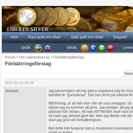
Hem
Köpa guld och silver
Sälja guld och silver
Diagram
Språk:
Valuta:
Lever
Forum
<
Om Libertysilver.se
<
Förbättringsförslag
Förbättringsförslag
Sidan
2011-01-12 00:40
Anonym
Jag personligen vill inte gärna registrera mig för i
identitet är "garanterad". Det som finns på internet f
Mitt förslag, är att ifall man inte vill vara inloggad, så
såsom jag nu kommer att göra. Jag medger, att jag är
påtalats från början, att man ANTINGEN skall vara inlo
så hade jag absolut gjort det. Men jag tänkte inte p
skall jag göra det fortsättningsvis.
Ifall detta inte fungerar kan ju moderatorn exempelvis
slutet av texten.