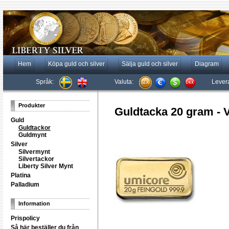
Hem
Köpa guld och silver
Sälja guld och silver
Diagram
Språk:
Valuta:
Lever
Produkter
Guldtacka 20 gram - V
Guld
Guldtackor
Guldmynt
Silver
Silvermynt
Silvertackor
Liberty Silver Mynt
Platina
Palladium
Information
Prispolicy
Så här beställer du från