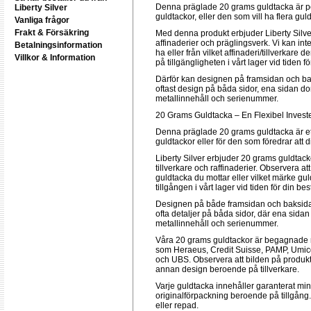
Denna präglade 20 grams guldtacka är pop
Liberty Silver
guldtackor, eller den som vill ha flera gul
Vanliga frågor
Frakt & Försäkring
Med denna produkt erbjuder Liberty Silver
affinaderier och präglingsverk. Vi kan int
Betalningsinformation
ha eller från vilket affinaderi/tillverkar
Villkor & Information
på tillgängligheten i vårt lager vid tiden f
Därför kan designen på framsidan och ba
oftast design på båda sidor, ena sidan dom
metallinnehåll och serienummer.
20 Grams Guldtacka – En Flexibel Investe
Denna präglade 20 grams guldtacka är ett 
guldtackor eller för den som föredrar att d
Liberty Silver erbjuder 20 grams guldtac
tillverkare och raffinaderier. Observera at
guldtacka du mottar eller vilket märke gu
tillgången i vårt lager vid tiden för din bes
Designen på både framsidan och baksidan
ofta detaljer på båda sidor, där ena sidan 
metallinnehåll och serienummer.
Våra 20 grams guldtackor är begagnade m
som Heraeus, Credit Suisse, PAMP, Umico
och UBS. Observera att bilden på produkt
annan design beroende på tillverkare.
Varje guldtacka innehåller garanterat min
originalförpackning beroende på tillgån
eller repad.