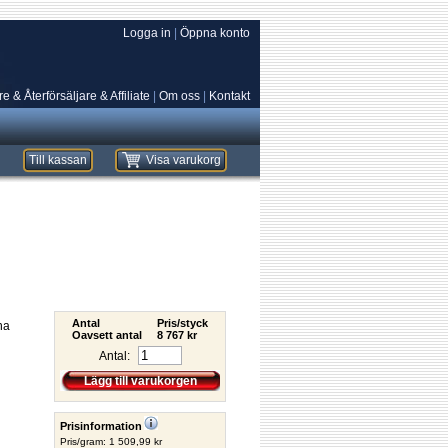
Logga in
|
Öppna konto
e & Återförsäljare & Affiliate
|
Om oss
|
Kontakt
Till kassan
Visa varukorg
Antal
Pris/styck
na
Oavsett antal
8 767 kr
Antal:
Lägg till varukorgen
Prisinformation
Pris/gram: 1 509,99 kr