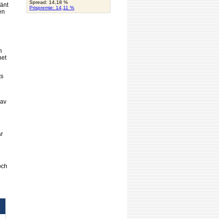
Spread: 14,18 %
känt
Prispremie: 14,11 %
en
h
net
ts
 av
är
och