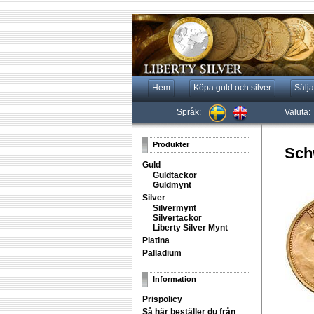
Hem
Köpa guld och silver
Sälja
Språk:
Valuta:
Produkter
Sch
Guld
Guldtackor
Guldmynt
Silver
Silvermynt
Silvertackor
Liberty Silver Mynt
Platina
Palladium
Information
Prispolicy
Så här beställer du från