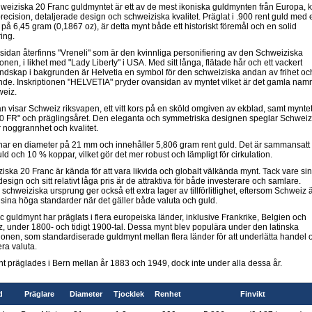
weiziska 20 Franc guldmyntet är ett av de mest ikoniska guldmynten från Europa, 
 precision, detaljerade design och schweiziska kvalitet. Präglat i .900 rent guld med 
t på 6,45 gram (0,1867 oz), är detta mynt både ett historiskt föremål och en solid
ing.
sidan återfinns "Vreneli" som är den kvinnliga personifiering av den Schweiziska
onen, i likhet med "Lady Liberty" i USA. Med sitt långa, flätade hår och ett vackert
ndskap i bakgrunden är Helvetia en symbol för den schweiziska andan av frihet oc
de. Inskriptionen "HELVETIA" pryder ovansidan av myntet vilket är det gamla nam
weiz.
n visar Schweiz riksvapen, ett vitt kors på en sköld omgiven av ekblad, samt mynte
20 FR" och präglingsåret. Den eleganta och symmetriska designen speglar Schweiz
r noggrannhet och kvalitet.
har en diameter på 21 mm och innehåller 5,806 gram rent guld. Det är sammansatt
ld och 10 % koppar, vilket gör det mer robust och lämpligt för cirkulation.
iska 20 Franc är kända för att vara likvida och globalt välkända mynt. Tack vare sin
esign och sitt relativt låga pris är de attraktiva för både investerare och samlare.
schweiziska ursprung ger också ett extra lager av tillförlitlighet, eftersom Schweiz 
r sina höga standarder när det gäller både valuta och guld.
c guldmynt har präglats i flera europeiska länder, inklusive Frankrike, Belgien och
, under 1800- och tidigt 1900-tal. Dessa mynt blev populära under den latinska
onen, som standardiserade guldmynt mellan flera länder för att underlätta handel 
era valuta.
nt präglades i Bern mellan år 1883 och 1949, dock inte under alla dessa år.
d
Präglare
Diameter
Tjocklek
Renhet
Finvikt