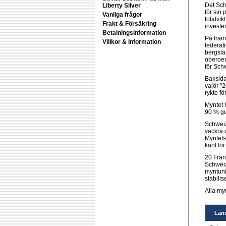
Det Sch
Liberty Silver
för sin
Vanliga frågor
totalvik
Frakt & Försäkring
invester
Betalningsinformation
På fram
Villkor & Information
federati
bergsla
oberoen
för Sch
Baksida
valör "
rykte fö
Myntet 
90 % gu
Schweiz
vackra d
Myntets 
känt fö
20 Fran
Schweiz
myntuni
stabilis
Alla my
Lan