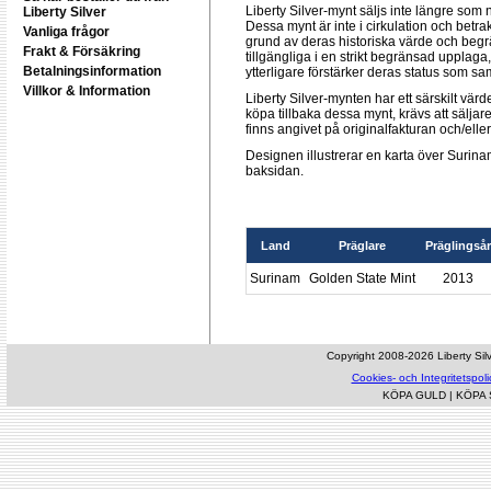
Liberty Silver-mynt säljs inte längre so
Liberty Silver
Dessa mynt är inte i cirkulation och bet
Vanliga frågor
grund av deras historiska värde och begrä
Frakt & Försäkring
tillgängliga i en strikt begränsad upplag
Betalningsinformation
ytterligare förstärker deras status som sa
Villkor & Information
Liberty Silver-mynten har ett särskilt värd
köpa tillbaka dessa mynt, krävs att sälja
finns angivet på originalfakturan och/eller
Designen illustrerar en karta över Suri
baksidan.
Land
Präglare
Präglingsår
Surinam
Golden State Mint
2013
Copyright 2008-2026 Liberty Silve
Cookies- och Integritetspoli
KÖPA GULD
|
KÖPA 