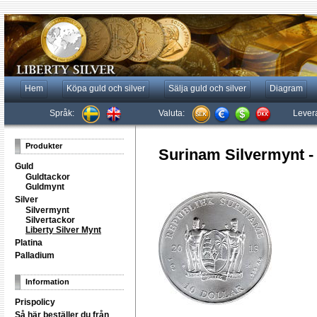
Hem
Köpa guld och silver
Sälja guld och silver
Diagram
Språk:
Valuta:
Lever
Produkter
Surinam Silvermynt -
Guld
Guldtackor
Guldmynt
Silver
Silvermynt
Silvertackor
Liberty Silver Mynt
Platina
Palladium
Information
Prispolicy
Så här beställer du från