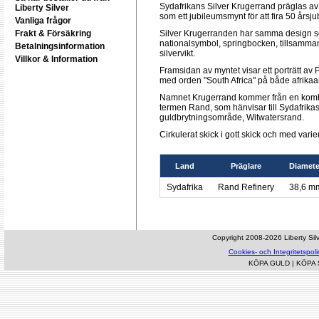
Sydafrikans Silver Krugerrand präglas a
Liberty Silver
som ett jubileumsmynt för att fira 50 års
Vanliga frågor
Silver Krugerranden har samma design 
Frakt & Försäkring
nationalsymbol, springbocken, tillsamma
Betalningsinformation
silvervikt.
Villkor & Information
Framsidan av myntet visar ett porträtt av 
med orden "South Africa" på både afrika
Namnet Krugerrand kommer från en kombin
termen Rand, som hänvisar till Sydafrikas v
guldbrytningsområde, Witwatersrand.
Cirkulerat skick i gott skick och med varie
Land
Präglare
Diamete
Sydafrika
Rand Refinery
38,6 m
Copyright 2008-2026 Liberty Silve
Cookies- och Integritetspoli
KÖPA GULD
|
KÖPA 