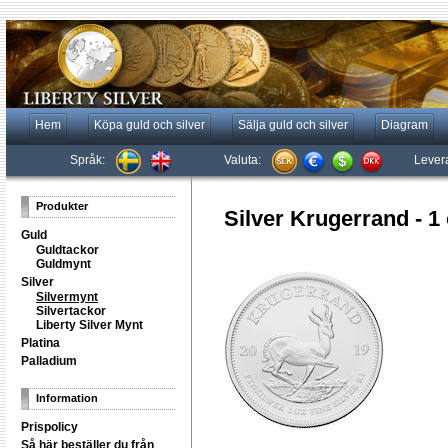
Hem
Köpa guld och silver
Sälja guld och silver
Diagram
Språk:
Valuta:
Lever
Produkter
Silver Krugerrand - 1 
Guld
Guldtackor
Guldmynt
Silver
Silvermynt
Silvertackor
Liberty Silver Mynt
Platina
Palladium
Information
Prispolicy
Så här beställer du från