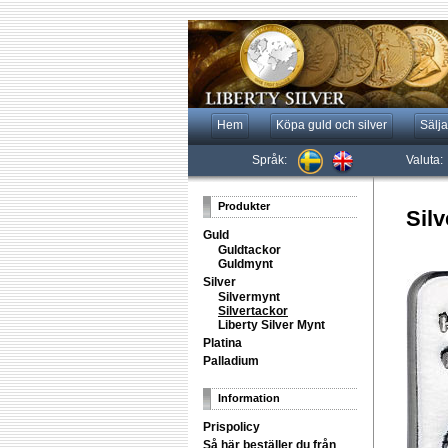
Hem
Köpa guld och silver
Sälja
Språk:
Valuta:
Produkter
Silv
Guld
Guldtackor
Guldmynt
Silver
Silvermynt
Silvertackor
Liberty Silver Mynt
Platina
Palladium
Information
Prispolicy
Så här beställer du från