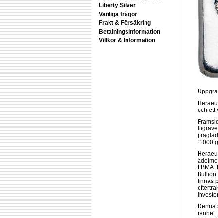
Liberty Silver
Vanliga frågor
Frakt & Försäkring
Betalningsinformation
Villkor & Information
Uppgrad
Heraeus
och ett
Framsid
ingrave
präglad
“1000 g
Heraeus
ädelmet
LBMA. D
Bullion
finnas 
eftertra
investe
Denna s
renhet. 