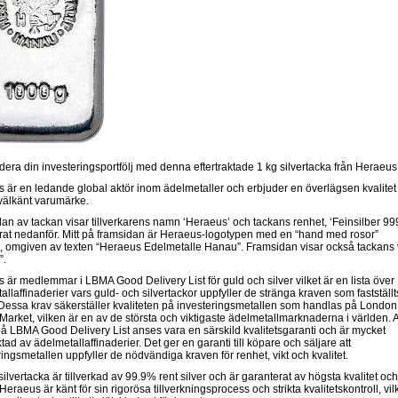
era din investeringsportfölj med denna eftertraktade 1 kg silvertacka från Heraeus
 är en ledande global aktör inom ädelmetaller och erbjuder en överlägsen kvalitet
 välkänt varumärke.
an av tackan visar tillverkarens namn ‘Heraeus’ och tackans renhet, ‘Feinsilber 99
rat nedanför. Mitt på framsidan är Heraeus-logotypen med en “hand med rosor”
, omgiven av texten “Heraeus Edelmetalle Hanau”. Framsidan visar också tackans 
”.
 är medlemmar i LBMA Good Delivery List för guld och silver vilket är en lista över
allaffinaderier vars guld- och silvertackor uppfyller de stränga kraven som fastställt
essa krav säkerställer kvaliteten på investeringsmetallen som handlas på London
 Market, vilken är en av de största och viktigaste ädelmetallmarknaderna i världen. A
på LBMA Good Delivery List anses vara en särskild kvalitetsgaranti och är mycket
ktad av ädelmetallaffinaderier. Det ger en garanti till köpare och säljare att
ringsmetallen uppfyller de nödvändiga kraven för renhet, vikt och kvalitet.
ilvertacka är tillverkad av 99.9% rent silver och är garanterat av högsta kvalitet och
Heraeus är känt för sin rigorösa tillverkningsprocess och strikta kvalitetskontroll, vil