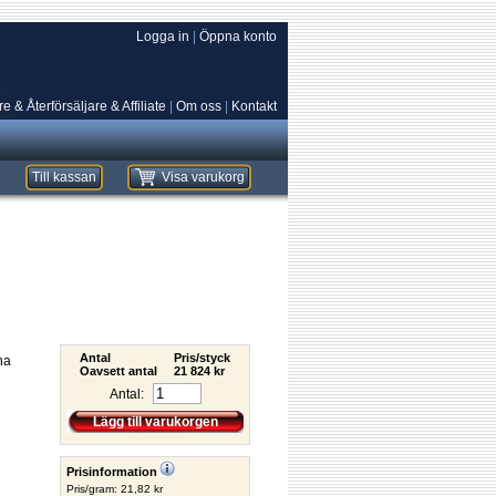
Logga in
|
Öppna konto
e & Återförsäljare & Affiliate
|
Om oss
|
Kontakt
Till kassan
Visa varukorg
Antal
Pris/styck
na
Oavsett antal
21 824 kr
Antal:
Lägg till varukorgen
Prisinformation
Pris/gram: 21,82 kr