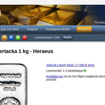
Förvaltar
 guld och silver
Diagram
Kunskapscentralen
Prispolicy
Leveransland:
USA
Ändra
ertacka 1 kg - Heraeus
Sälja till Liberty Silver:
17 490 kr
styck
Leveranstid: 1-3 arbetsdagar
Kontakta oss
om du har frågor angående den
produkt.