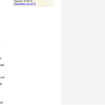
Spread: 19,86 %
Prispremie: 16,02 %
.
9’
vikt
s av
tt
ket