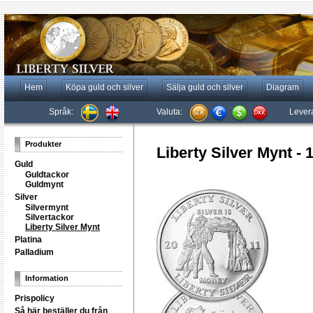
Hem
Köpa guld och silver
Sälja guld och silver
Diagram
Språk:
Valuta:
Lever
Produkter
Liberty Silver Mynt - 
Guld
Guldtackor
Guldmynt
Silver
Silvermynt
Silvertackor
Liberty Silver Mynt
Platina
Palladium
Information
Prispolicy
Så här beställer du från