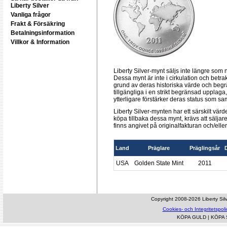
Liberty Silver
Vanliga frågor
Frakt & Försäkring
Betalningsinformation
Villkor & Information
Liberty Silver-mynt säljs inte längre so
Dessa mynt är inte i cirkulation och bet
grund av deras historiska värde och begrä
tillgängliga i en strikt begränsad upplag
ytterligare förstärker deras status som sa
Liberty Silver-mynten har ett särskilt värd
köpa tillbaka dessa mynt, krävs att sälja
finns angivet på originalfakturan och/eller
Land
Präglare
Präglingsår
USA
Golden State Mint
2011
Copyright 2008-2026 Liberty Silve
Cookies- och Integritetspoli
KÖPA GULD
|
KÖPA 