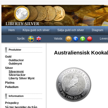
Hem
Köpa guld och silver
Sälja guld och silver
Diagram
Språk:
Valuta:
Lever
Produkter
Australiensisk Kookab
Guld
Guldtackor
Guldmynt
Silver
Silvermynt
Silvertackor
Liberty Silver Mynt
Platina
Palladium
Information
Prispolicy
Så här beställer du från