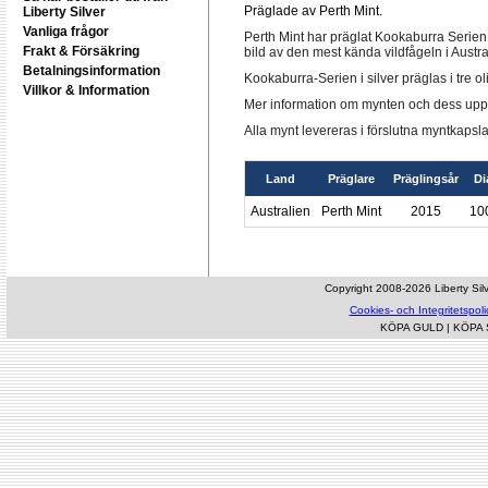
Präglade av Perth Mint.
Liberty Silver
Vanliga frågor
Perth Mint har präglat Kookaburra Serien
Frakt & Försäkring
bild av den mest kända vildfågeln i Austr
Betalningsinformation
Kookaburra-Serien i silver präglas i tre ol
Villkor & Information
Mer information om mynten och dess uppl
Alla mynt levereras i förslutna myntkapsla
Land
Präglare
Präglingsår
Di
Australien
Perth Mint
2015
10
Copyright 2008-2026 Liberty Silve
Cookies- och Integritetspoli
KÖPA GULD
|
KÖPA 