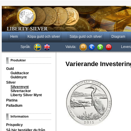
Hem
Köpa guld och silver
Sälja guld och silver
Diagram
Språk:
Valuta:
Lever
Produkter
Varierande Investerin
Guld
Guldtackor
Guldmynt
Silver
Silvermynt
Silvertackor
Liberty Silver Mynt
Platina
Palladium
Information
Prispolicy
Så här beställer du från