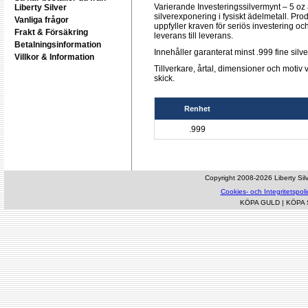
Varierande Investeringssilvermynt – 5 oz är
Liberty Silver
silverexponering i fysiskt ädelmetall. Pro
Vanliga frågor
uppfyller kraven för seriös investering oc
Frakt & Försäkring
leverans till leverans.
Betalningsinformation
Innehåller garanterat minst .999 fine silve
Villkor & Information
Tillverkare, årtal, dimensioner och motiv v
skick.
Renhet
.999
Copyright 2008-2026 Liberty Silve
Cookies- och Integritetspoli
KÖPA GULD
|
KÖPA 