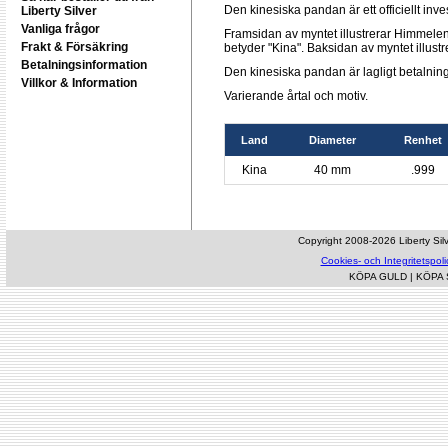
Den kinesiska pandan är ett officiellt inv
Liberty Silver
Vanliga frågor
Framsidan av myntet illustrerar Himmele
Frakt & Försäkring
betyder "Kina". Baksidan av myntet illustre
Betalningsinformation
Den kinesiska pandan är lagligt betalni
Villkor & Information
Varierande årtal och motiv.
Land
Diameter
Renhet
Kina
40 mm
.999
Copyright 2008-2026 Liberty Silve
Cookies- och Integritetspoli
KÖPA GULD
|
KÖPA 