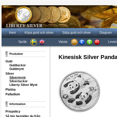
Hem
Köpa guld och silver
Sälja guld och silver
Diagram
Språk:
Valuta:
Lever
Produkter
Kinesisk Silver Panda
Guld
Guldtackor
Guldmynt
Silver
Silvermynt
Silvertackor
Liberty Silver Mynt
Platina
Palladium
Information
Prispolicy
Så här beställer du från