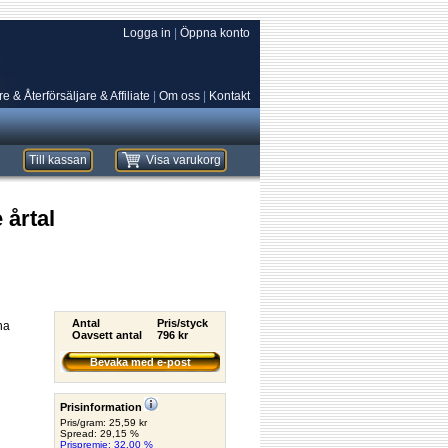
Logga in
|
Öppna konto
e & Återförsäljare & Affiliate
|
Om oss
|
Kontakt
Till kassan
Visa varukorg
 årtal
Antal
Pris/styck
na
Oavsett antal
796 kr
Bevaka med e-post
Prisinformation
Pris/gram: 25,59 kr
Spread: 29,15 %
Prispremie: 32,00 %