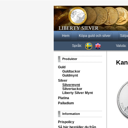
Hem
Köpa guld och silver
Sälja
Språk:
Valuta:
Produkter
Kana
Guld
Guldtackor
Guldmynt
Silver
Silvermynt
Silvertackor
Liberty Silver Mynt
Platina
Palladium
Information
Prispolicy
Så här beställer du från