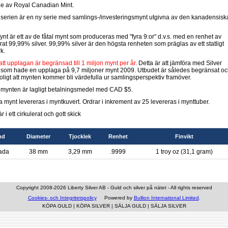
e av Royal Canadian Mint.
e serien är en ny serie med samlings-/investeringsmynt utgivna av den kanadensisk
ynt är ett av de fåtal mynt som produceras med "fyra 9:or" d.v.s. med en renhet av
rat 99,99% silver. 99,99% silver är den högsta renheten som präglas av ett statligt
k.
att upplagan är begränsad till 1 miljon mynt per år
. Detta är att jämföra med Silver
som hade en upplaga på 9,7 miljoner mynt 2009. Utbudet är således begränsat o
troligt att mynten kommer bli värdefulla ur samlingsperspektiv framöver.
e mynten är lagligt betalningsmedel med CAD $5.
a mynt levereras i myntkuvert. Ordrar i inkrement av 25 levereras i mynttuber.
r i ett cirkulerat och gott skick
nd
Diameter
Tjocklek
Renhet
Finvikt
ada
38 mm
3,29 mm
.9999
1 troy oz (31,1 gram)
Copyright 2008-2026 Liberty Silver AB - Guld och silver på nätet - All rights reserved
Cookies- och Integritetspolicy
Powered by
Bullion International Limited
.
KÖPA GULD
|
KÖPA SILVER
|
SÄLJA GULD
|
SÄLJA SILVER