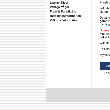
Präglad
Liberty Silver
Vanliga frågor
Wildlif
Frakt & Försäkring
staten.
Betalningsinformation
Detta m
Villkor & Information
garante
myntver
Notera 
Maples 
det är 
Wildlif
Enskild
Myntet ä
La
Kan