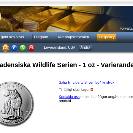
Förvaltar
 guld och silver
Diagram
Kunskapscentralen
Prispolicy
Leveransland:
USA
Ändra
densiska Wildlife Serien - 1 oz - Varierande
Sälja till Liberty Silver:
564 kr
styck
Tillfälligt slut i lager
Kontakta oss
om du har frågor angående den
produkt.