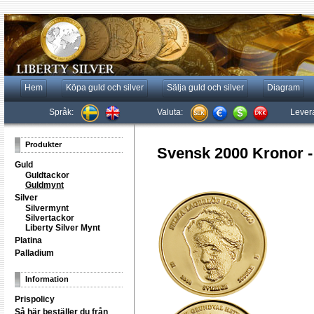
Hem
Köpa guld och silver
Sälja guld och silver
Diagram
Språk:
Valuta:
Lever
Produkter
Svensk 2000 Kronor -
Guld
Guldtackor
Guldmynt
Silver
Silvermynt
Silvertackor
Liberty Silver Mynt
Platina
Palladium
Information
Prispolicy
Så här beställer du från