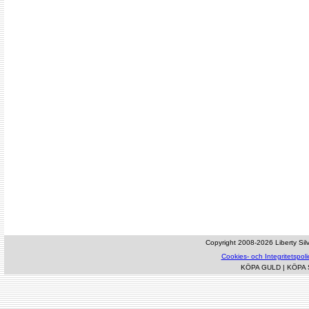
Copyright 2008-2026 Liberty Silve
Cookies- och Integritetspoli
KÖPA GULD
|
KÖPA 