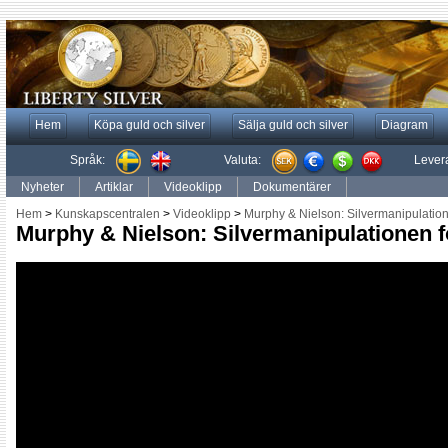
Hem
Köpa guld och silver
Sälja guld och silver
Diagram
Språk:
Valuta:
Lever
Nyheter
Artiklar
Videoklipp
Dokumentärer
Hem
>
Kunskapscentralen
>
Videoklipp
>
Murphy & Nielson: Silvermanipulation
Murphy & Nielson: Silvermanipulationen f