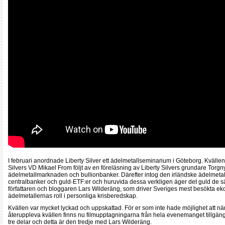
I februari anordnade Liberty Silver ett ädelmetallseminarium i Göteborg. Kvälle
Silvers VD Mikael From följt av en föreläsning av Liberty Silvers grundare Tor
ädelmetallmarknaden och bullionbanker. Därefter intog den irländske ädelmeta
centralbanker och guld-ETF:er och huruvida dessa verkligen äger det guld de s
författaren och bloggaren Lars Wilderäng, som driver Sveriges mest besökta 
ädelmetallernas roll i personliga krisberedskap.
Kvällen var mycket lyckad och uppskattad. För er som inte hade möjlighet att när
återuppleva kvällen finns nu filmupptagningarna från hela evenemanget tillgän
tre delar och detta är den tredje med Lars Wilderäng.