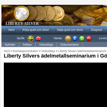
Hem
Köpa guld och silver
Sälja guld och silver
Diagram
Språk:
Valuta:
Lever
Nyheter
Artiklar
Videoklipp
Dokumentärer
Hem
>
Kunskapscentralen
>
Videoklipp
>
Liberty Silvers ädelmetallseminarium
Liberty Silvers ädelmetallseminarium i G