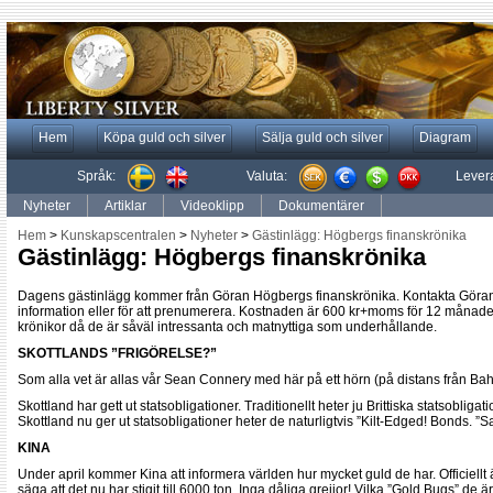
Hem
Köpa guld och silver
Sälja guld och silver
Diagram
Språk:
Valuta:
Lever
Nyheter
Artiklar
Videoklipp
Dokumentärer
Hem
>
Kunskapscentralen
>
Nyheter
>
Gästinlägg: Högbergs finanskrönika
Gästinlägg: Högbergs finanskrönika
Dagens gästinlägg kommer från Göran Högbergs finanskrönika. Kontakta Göra
information eller för att prenumerera. Kostnaden är 600 kr+moms för 12 månader. 
krönikor då de är såväl intressanta och matnyttiga som underhållande.
SKOTTLANDS ”FRIGÖRELSE?”
Som alla vet är allas vår Sean Connery med här på ett hörn (på distans från B
Skottland har gett ut statsobligationer. Traditionellt heter ju Brittiska statsobli
Skottland nu ger ut statsobligationer heter de naturligtvis ”Kilt-Edged! Bonds. 
KINA
Under april kommer Kina att informera världen hur mycket guld de har. Officiell
säga att det nu har stigit till 6000 ton. Inga dåliga grejjor! Vilka ”Gold Bugs” de är