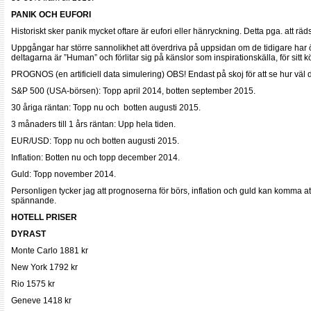
PANIK OCH EUFORI
Historiskt sker panik mycket oftare är eufori eller hänryckning. Detta pga. att r
Uppgångar har större sannolikhet att överdriva på uppsidan om de tidigare har ö
deltagarna är ”Human” och förlitar sig på känslor som inspirationskälla, för sitt
PROGNOS (en artificiell data simulering) OBS! Endast på skoj för att se hur väl 
S&P 500 (USA-börsen): Topp april 2014, botten september 2015.
30 åriga räntan: Topp nu och botten augusti 2015.
3 månaders till 1 års räntan: Upp hela tiden.
EUR/USD: Topp nu och botten augusti 2015.
Inflation: Botten nu och topp december 2014.
Guld: Topp november 2014.
Personligen tycker jag att prognoserna för börs, inflation och guld kan komma att
spännande.
HOTELL PRISER
DYRAST
Monte Carlo 1881 kr
New York 1792 kr
Rio 1575 kr
Geneve 1418 kr