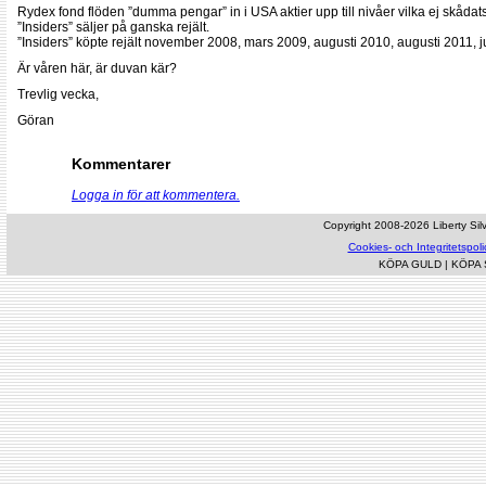
Rydex fond flöden ”dumma pengar” in i USA aktier upp till nivåer vilka ej skåd
”Insiders” säljer på ganska rejält.
”Insiders” köpte rejält november 2008, mars 2009, augusti 2010, augusti 2011, j
Är våren här, är duvan kär?
Trevlig vecka,
Göran
Kommentarer
Logga in för att kommentera.
Copyright 2008-2026 Liberty Silve
Cookies- och Integritetspoli
KÖPA GULD
|
KÖPA 