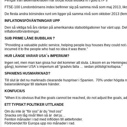
Pengar från aktiemarknaden har börjat flöda tillbaka in i guld ETF´s
FTSE-100 Londonbörsens index befinner sig på samma nivå som maj 2013, li
De flesta andra börsindex runt om ligger på samma nivå som oktober 2013 (fe
INFLATIONSFÖVÄNTNINGAR UPP
Den så viktiga två års räntan på amerikanska statsobligationer har vänt upp. De
inflationsförväntningar.
SUB PRIME LÅNE BUBBLAN ?
”Providing a valuable public service, helping people buy houses they could not a
incurred it to the people who had no idea it was there.”
HUR LÄNGE VARAR USA´s IMPERIUM?
Ingen vet, men man kan gissa hur det kommer att sluta. Liksom en av Hemingway
gång), kommer USA´s imperium att ”gradvis falla … sedan plötsligt kollapsa.”
SPANIENS HUSMARKNAD?
Till slut är det nu marknads clearande huspriser i Spanien. 70% under högsta n
balansräkningar till starkare händer.
KONFUCIUS
”When it is obvious that the goals cannot be reached, do not adjust the goals, adj
ETT TYPISKT POLITIKER UTTLANDE
Om du inte är “för oss” är du ”mot oss”
Snacka om låg nivå! Men så är det ju…
Femton månader i rad med inflöden till aktiefonder.
Förtroendet för Europa upp nio månader i rad.