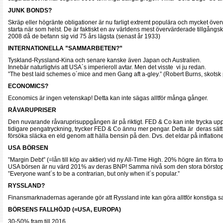
JUNK BONDS?
Skräp eller högränte obligationer är nu farligt extremt populära och mycket ö
starta när som helst. De är faktiskt en av världens mest övervärderade tillgångs
2008 då de befann sig vid 75 års lägsta (senast år 1933)
INTERNATIONELLA ”SAMMARBETEN?”
Tyskland-Ryssland-Kina och senare kanske även Japan och Australien.
Innebär naturligtvis att USA´s imperieroll avtar. Men det visste vi ju redan.
”The best laid schemes o´mice and men Gang aft a-gley.” (Robert Burns, skotsk 
ECONOMICS?
Economics är ingen vetenskap! Detta kan inte sägas alltför många gånger.
RÅVARUPRISER
Den nuvarande råvaruprisuppgången är på riktigt. FED & Co kan inte trycka upp f
tidigare pengatryckning, trycker FED & Co ännu mer pengar. Detta är deras sät
försöka släcka en eld genom att hälla bensin på den. Dvs. det eldar på inflationen
USA BÖRSEN
”Margin Debt” (=lån till köp av aktier) vid ny All-Time High. 20% högre än förr
USA börsen är nu värd 201% av deras BNP! Samma nivå som den stora börsto
”Everyone want´s to be a contrarian, but only when it´s popular.”
RYSSLAND?
Finansmarknadernas agerande gör att Ryssland inte kan göra alltför konstiga sa
BÖRSENS FALLHÖJD (=USA, EUROPA)
30-50% fram till 2016.