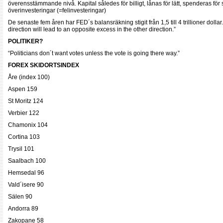
överensstämmande nivå. Kapital således för billigt, lånas för lätt, spenderas för
överinvesteringar (=felinvesteringar)
De senaste fem åren har FED´s balansräkning stigit från 1,5 till 4 trillioner doll
direction will lead to an opposite excess in the other direction.”
POLITIKER?
“Politicians don´t want votes unless the vote is going there way.”
FOREX SKIDORTSINDEX
Åre (index 100)
Aspen 159
St Moritz 124
Verbier 122
Chamonix 104
Cortina 103
Trysil 101
Saalbach 100
Hemsedal 96
Vald´isere 90
Sälen 90
Andorra 89
Zakopane 58