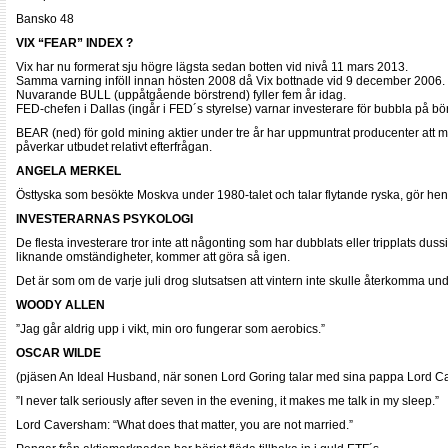
Bansko 48
VIX “FEAR” INDEX ?
Vix har nu formerat sju högre lägsta sedan botten vid nivå 11 mars 2013.
Samma varning inföll innan hösten 2008 då Vix bottnade vid 9 december 2006.
Nuvarande BULL (uppåtgående börstrend) fyller fem år idag.
FED-chefen i Dallas (ingår i FED´s styrelse) varnar investerare för bubbla på bö
BEAR (ned) för gold mining aktier under tre år har uppmuntrat producenter att mi
påverkar utbudet relativt efterfrågan.
ANGELA MERKEL
Östtyska som besökte Moskva under 1980-talet och talar flytande ryska, gör henne 
INVESTERARNAS PSYKOLOGI
De flesta investerare tror inte att någonting som har dubblats eller tripplats du
liknande omständigheter, kommer att göra så igen.
Det är som om de varje juli drog slutsatsen att vintern inte skulle återkomma 
WOODY ALLEN
”Jag går aldrig upp i vikt, min oro fungerar som aerobics.”
OSCAR WILDE
(pjäsen An Ideal Husband, när sonen Lord Goring talar med sina pappa Lord 
”I never talk seriously after seven in the evening, it makes me talk in my sleep.”
Lord Caversham: “What does that matter, you are not married.”