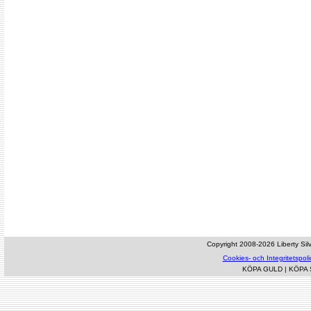
Copyright 2008-2026 Liberty Silve
Cookies- och Integritetspoli
KÖPA GULD
|
KÖPA 