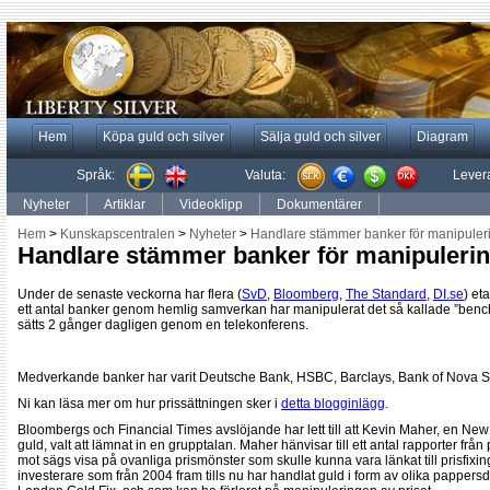
Hem
Köpa guld och silver
Sälja guld och silver
Diagram
Språk:
Valuta:
Lever
Nyheter
Artiklar
Videoklipp
Dokumentärer
Hem
>
Kunskapscentralen
>
Nyheter
>
Handlare stämmer banker för manipuleri
Handlare stämmer banker för manipulerin
Under de senaste veckorna har flera (
SvD
,
Bloomberg
,
The Standard
,
DI.se
) et
ett antal banker genom hemlig samverkan har manipulerat det så kallade ”benc
sätts 2 gånger dagligen genom en telekonferens.
Medverkande banker har varit Deutsche Bank, HSBC, Barclays, Bank of Nova S
Ni kan läsa mer om hur prissättningen sker i
detta blogginlägg
.
Bloombergs och Financial Times avslöjande har lett till att Kevin Maher, en New
guld, valt att lämnat in en grupptalan. Maher hänvisar till ett antal rapporter fr
mot sägs visa på ovanliga prismönster som skulle kunna vara länkat till prisfixin
investerare som från 2004 fram tills nu har handlat guld i form av olika pappersde