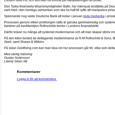
London Gold Fix, och som kan ha förlorat på manipuleringen av priset.
Den Tyska finansiella tillsynsmyndigheten Bafin, har intervjuat anställda på De
varit med i den hemliga samverkan som ska ha haft till syfte att manipulera pris
Spännande nog valde Deutsche Bank att redan i januari
sluta medverka
i priss
Processen genom vilken prisfixingen sätts är ganska gammalmodig och systemet 
bankirer på bankfamiljen Rothschilds kontor i Londons finansdistrikt.
Därför kräver nu många att systemet moderniseras och att man skapar större in
På den tiden bestod de deltagande medlemmarna av N M Rothschild & Sons; M
Abell; samt Sharps & Wilkins.
På sidan Goldfixing.com kan man läsa om hur processen går till, vilka som deltar
Med vänlig hälsning
Gustav Andersson
Liberty Silver AB
Kommentarer
Logga in för att kommentera.