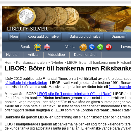
Hem
Köpa guld och silver
Sälja guld och silver
Diagram
Språk:
Valuta:
Lever
Nyheter
Artiklar
Videoklipp
Dokumentärer
Hem
>
Kunskapscentralen
>
Nyheter
>
LIBOR: Böter till bankerna men Riksbank
LIBOR: Böter till bankerna men Riksbanke
I July 2012 publicerade Financial Times en artikel författad av en före detta trad
så kallade interbankräntan
- LIBOR - varit vanlig sedan åtminstone 1991. Senar
som visade på samma sak. Massiv manipulation av räntor från ett
flertal finansie
Men vad är LIBOR?
LIBOR står för "London Interbank Offered Rate"
. LIBOR är d
låna från andra banker. Räntan beräknas genom att ett antal kalenderbitare i Lo
banker - varje morgon - och frågar: "Om ni ska låna en given summa pengar av
skulle nu kunna betala i ränta?". De letar sedan efter efter ett medelvärde i de 
offentliggörs sedan dagligen kl. 11.30 som "The London Interbank Offered Rate"
Bankerna får genom LIBOR en uppfattning om sina driftskostnader och därmed h
LIBOR manipulerades genom att bankerna helt enkelt ljög för de kalenderbita
de kunde tänka sig att betala i ränta på sina lån. Eller kanske var de bara yrvakn