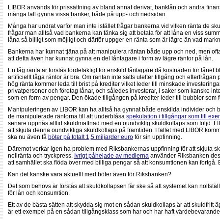
LIBOR används för prissättning av bland annat derivat, banklån och andra finan
många fall gynna vissa banker, både på upp- och nedsidan.
Många har undrat varför man inte istället frågar bankerna vid vilken ränta de skul
frågar man alltså vad bankerna kan tänka sig att betala för att låna en viss su
låna så billigt som möjligt och därför uppger en ränta som är lägre än vad marknad
Bankerna har kunnat tjäna på att manipulera räntan både upp och ned, men oftas
att detta även har kunnat gynna en del låntagare i form av lägre räntor på lån.
En låg ränta är förstås fördelaktigt för enskild låntagare då kostnaden för lånet b
artificiellt låga räntor är bra. Om räntan inte sätts utefter tillgång och efterfrågan 
hög ränta kommer leda till brist på krediter vilket leder till minskade investeringar
privatpersoner och företag lånar, och således investerar, i saker som kanske inte
som en form av pengar. Den ökade tillgången på krediter leder till bubblor som fö
Manipuleringen av LIBOR kan ha alltså ha gynnat både enskilda individer och ban
de manipulerade räntorna till att underblåsa
spekulation i tillgångar som till ex
senare uppnås alltid skuldmättnad med en oundviklig skuldkollaps som följd. LIB
att skjuta denna oundvikliga skuldkollaps på framtiden. I fallet med LIBOR kom
ska nu även få
böter på totalt 1,5 miljarder euro
för sin uppfinning.
Däremot verkar igen ha problem med Riksbankernas uppfinning för att skjuta sk
nollränta och tryckpress.
Ivrigt påhejade av medierna
använder Riksbanken dessa 
att samhället ska flöda över med billiga pengar så att konsumtionen kan fortgå. Bar
Kan det kanske vara aktuellt med böter även för Riksbanken?
Det som behövs är förstås att skuldkollapsen får ske så att systemet kan nollställ
för lån och konsumtion.
Ett av de bästa sätten att skydda sig mot en sådan skuldkollaps är att skuldfritt ä
är ett exempel på en sådan tillgångsklass som har och har haft värdebevarande