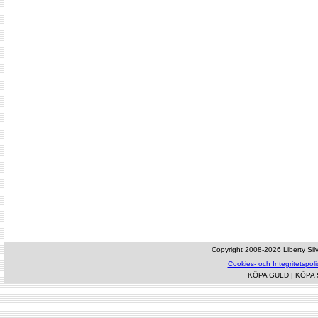
Copyright 2008-2026 Liberty Silve
Cookies- och Integritetspoli
KÖPA GULD
|
KÖPA 