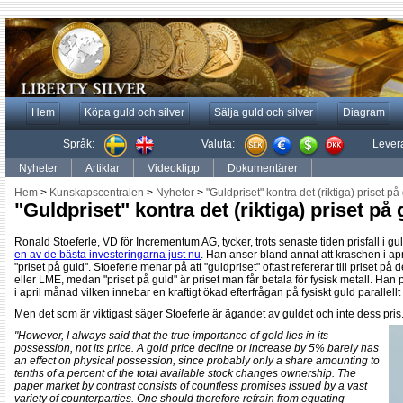
Hem
Köpa guld och silver
Sälja guld och silver
Diagram
Språk:
Valuta:
Lever
Nyheter
Artiklar
Videoklipp
Dokumentärer
Hem
>
Kunskapscentralen
>
Nyheter
>
"Guldpriset" kontra det (riktiga) priset på
"Guldpriset" kontra det (riktiga) priset på 
Ronald Stoeferle, VD för Incrementum AG, tycker, trots senaste tiden prisfall i gu
en av de bästa investeringarna just nu
. Han anser bland annat att kraschen i apri
"priset på guld". Stoeferle menar på att "guldpriset" oftast refererar till priset 
eller LME, medan "priset på guld" är priset man får betala för fysisk metall. Ha
i april månad vilken innebar en kraftigt ökad efterfrågan på fysiskt guld parallellt 
Men det som är viktigast säger Stoeferle är ägandet av guldet och inte dess pris
"However, I always said that the true importance of gold lies in its
possession, not its price. A gold price decline or increase by 5% barely has
an effect on physical possession, since probably only a share amounting to
tenths of a percent of the total available stock changes ownership. The
paper market by contrast consists of countless promises issued by a vast
variety of counterparties. One should therefore refrain from equating