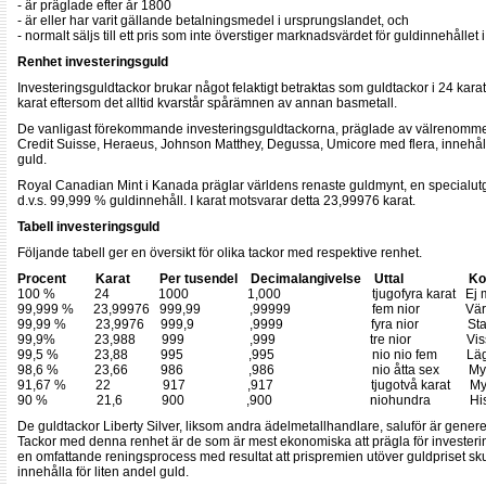
- är präglade efter år 1800
- är eller har varit gällande betalningsmedel i ursprungslandet, och
- normalt säljs till ett pris som inte överstiger marknadsvärdet för guldinnehålle
Renhet investeringsguld
Investeringsguldtackor brukar något felaktigt betraktas som guldtackor i 24 karat
karat eftersom det alltid kvarstår spårämnen av annan basmetall.
De vanligast förekommande investeringsguldtackorna, präglade av välrenomm
Credit Suisse, Heraeus, Johnson Matthey, Degussa, Umicore med flera, innehåll
guld.
Royal Canadian Mint i Kanada präglar världens renaste guldmynt, en specialu
d.v.s. 99,999 % guldinnehåll. I karat motsvarar detta 23,99976 karat.
Tabell investeringsguld
Följande tabell ger en översikt för olika tackor med respektive renhet.
Procent Karat Per tusendel Decimalangivelse Uttal Ko
100 % 24 1000 1,000 tjugofyra karat Ej möjligt i
99,999 % 23,99976 999,99 ,99999 fem nior Världens re
99,99 % 23,9976 999,9 ,9999 fyra nior Standard för 
99,9% 23,988 999 ,999 tre nior Vissa inves
99,5 % 23,88 995 ,995 nio nio fem Lägsta renhet f
98,6 % 23,66 986 ,986 nio åtta sex Mynt ex. 4 D
91,67 % 22 917 ,917 tjugotvå karat Mynt ex. Krug
90 % 21,6 900 ,900 niohundra Historiska mynt
De guldtackor Liberty Silver, liksom andra ädelmetallhandlare, saluför är gener
Tackor med denna renhet är de som är mest ekonomiska att prägla för invester
en omfattande reningsprocess med resultat att prispremien utöver guldpriset skull
innehålla för liten andel guld.