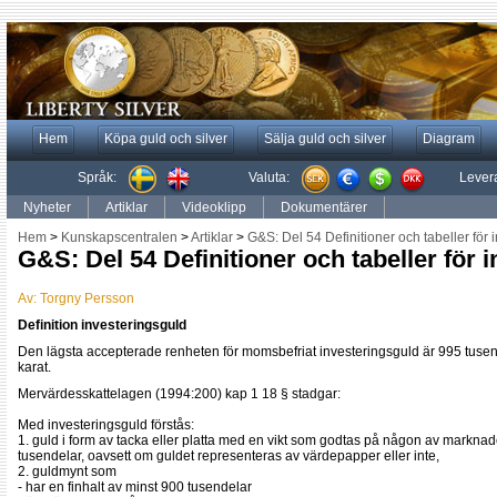
Hem
Köpa guld och silver
Sälja guld och silver
Diagram
Språk:
Valuta:
Lever
Nyheter
Artiklar
Videoklipp
Dokumentärer
Hem
>
Kunskapscentralen
>
Artiklar
>
G&S: Del 54 Definitioner och tabeller för 
G&S: Del 54 Definitioner och tabeller för 
Av:
Torgny Persson
Definition investeringsguld
Den lägsta accepterade renheten för momsbefriat investeringsguld är 995 tusen
karat.
Mervärdesskattelagen (1994:200) kap 1 18 § stadgar:
Med investeringsguld förstås:
1. guld i form av tacka eller platta med en vikt som godtas på någon av marknad
tusendelar, oavsett om guldet representeras av värdepapper eller inte,
2. guldmynt som
- har en finhalt av minst 900 tusendelar