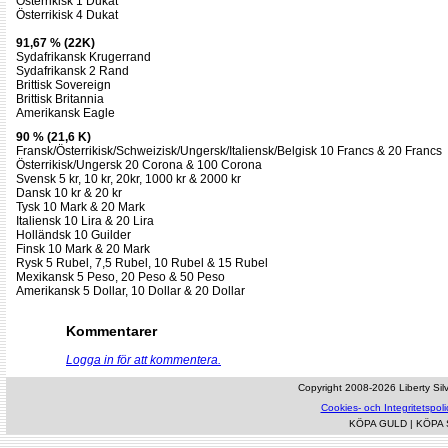
Österrikisk 1 Dukat
Österrikisk 4 Dukat
91,67 % (22K)
Sydafrikansk Krugerrand
Sydafrikansk 2 Rand
Brittisk Sovereign
Brittisk Britannia
Amerikansk Eagle
90 % (21,6 K)
Fransk/Österrikisk/Schweizisk/Ungersk/Italiensk/Belgisk 10 Francs & 20 Francs
Österrikisk/Ungersk 20 Corona & 100 Corona
Svensk 5 kr, 10 kr, 20kr, 1000 kr & 2000 kr
Dansk 10 kr & 20 kr
Tysk 10 Mark & 20 Mark
Italiensk 10 Lira & 20 Lira
Holländsk 10 Guilder
Finsk 10 Mark & 20 Mark
Rysk 5 Rubel, 7,5 Rubel, 10 Rubel & 15 Rubel
Mexikansk 5 Peso, 20 Peso & 50 Peso
Amerikansk 5 Dollar, 10 Dollar & 20 Dollar
Kommentarer
Logga in för att kommentera.
Copyright 2008-2026 Liberty Silve
Cookies- och Integritetspoli
KÖPA GULD
|
KÖPA 