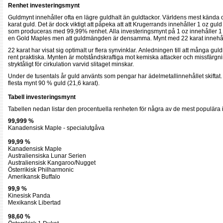
Renhet investeringsmynt
Guldmynt innehåller ofta en lägre guldhalt än guldtackor. Världens mest kända
karat guld. Det är dock viktigt att påpeka att att Krugerrands innehåller 1 oz gu
som produceras med 99,99% renhet. Alla investeringsmynt på 1 oz innehåller 1 o
en Gold Maples men att guldmängden är densamma. Mynt med 22 karat innehålle
22 karat har visat sig optimalt ur flera synvinklar. Anledningen till att många gu
rent praktiska. Mynten är motståndskraftiga mot kemiska attacker och missfärg
stryktåligt för cirkulation varvid slitaget minskar.
Under de tusentals år guld använts som pengar har ädelmetallinnehållet skiftat.
flesta mynt 90 % guld (21,6 karat).
Tabell investeringsmynt
Tabellen nedan listar den procentuella renheten för några av de mest populära
99,999 %
Kanadensisk Maple - specialutgåva
99,99 %
Kanadensisk Maple
Australiensiska Lunar Serien
Australiensisk Kangaroo/Nugget
Österrikisk Philharmonic
Amerikansk Buffalo
99,9 %
Kinesisk Panda
Mexikansk Libertad
98,60 %