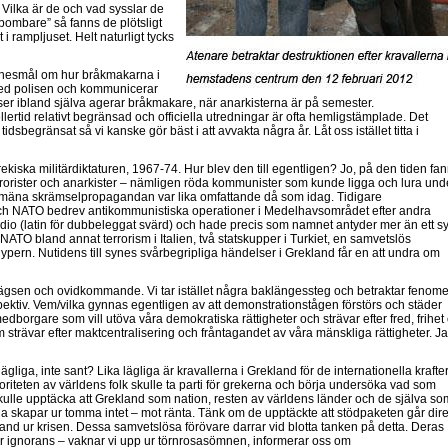
ilka är de och vad sysslar de
bombare” så fanns de plötsligt
 i rampljuset. Helt naturligt tycks
vittnesmål om hur bråkmakarna i
ed polisen och kommunicerar
liser ibland själva agerar bråkmakare, när anarkisterna är på semester.
rtid relativt begränsad och officiella utredningar är ofta hemligstämplade. Det
sbegränsat så vi kanske gör bäst i att avvakta några år. Låt oss istället titta i
rekiska militärdiktaturen, 1967-74. Hur blev den till egentligen? Jo, på den tiden fa
terrorister och anarkister – nämligen röda kommunister som kunde ligga och lura und
mäna skrämselpropagandan var lika omfattande då som idag. Tidigare
ch NATO bedrev antikommunistiska operationer i Medelhavsområdet efter andra
io (latin för dubbeleggat svärd) och hade precis som namnet antyder mer än ett sy
ATO bland annat terrorism i Italien, två statskupper i Turkiet, en samvetslös
Cypern. Nutidens till synes svårbegripliga händelser i Grekland får en att undra om
ägsen och ovidkommande. Vi tar istället några baklängessteg och betraktar fenom
rspektiv. Vem/vilka gynnas egentligen av att demonstrationstågen förstörs och städer
edborgare som vill utöva våra demokratiska rättigheter och strävar efter fred, frihet
trävar efter maktcentralisering och fråntagandet av våra mänskliga rättigheter. Ja
ägliga, inte sant? Lika lägliga är kravallerna i Grekland för de internationella krafte
riteten av världens folk skulle ta parti för grekerna och börja undersöka vad som
ulle upptäcka att Grekland som nation, resten av världens länder och de själva so
 skapar ur tomma intet – mot ränta. Tänk om de upptäckte att stödpaketen går dire
land ur krisen. Dessa samvetslösa förövare darrar vid blotta tanken på detta. Deras
r ignorans – vaknar vi upp ur törnrosasömnen, informerar oss om