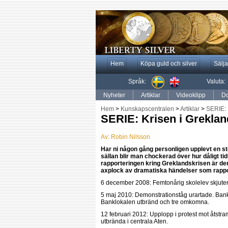
Hem
Köpa guld och silver
Sälja
Språk:
Valuta:
Nyheter
Artiklar
Videoklipp
Do
Hem
>
Kunskapscentralen
>
Artiklar
>
SERIE: K
SERIE: Krisen i Grekland
Av:
Robin Nilsson
Har ni någon gång personligen upplevt en s
sällan blir man chockerad över hur dåligt t
rapporteringen kring Greklandskrisen är de
axplock av dramatiska händelser som rappor
6 december 2008: Femtonårig skolelev skjuten
5 maj 2010: Demonstrationståg urartade. Ban
Banklokalen utbränd och tre omkomna.
12 februari 2012: Upplopp i protest mot åtstr
utbrända i centrala Aten.