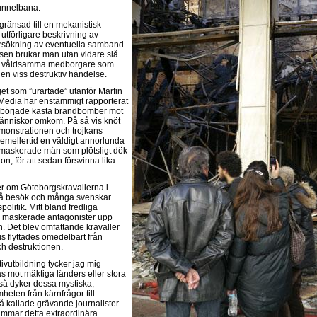
Tunnelbana.
gränsad till en mekanistisk
utförligare beskrivning av
ersökning av eventuella samband
sen brukar man utan vidare slå
 att våldsamma medborgare som
en viss destruktiv händelse.
et som ”urartade” utanför Marfin
 Media har enstämmigt rapporterat
 började kasta brandbomber mot
människor omkom. På så vis knöt
emonstrationen och trojkans
 emellertid en väldigt annorlunda
da maskerade män som plötsligt dök
on, för att sedan försvinna lika
er om Göteborgskravallerna i
på besök och många svenskar
politik. Mitt bland fredliga
h maskerade antagonister upp
n. Det blev omfattande kravaller
s flyttades omedelbart från
h destruktionen.
tivutbildning tycker jag mig
s mot mäktiga länders eller stora
så dyker dessa mystiska,
eten från kärnfrågor till
så kallade grävande journalister
ammar detta extraordinära