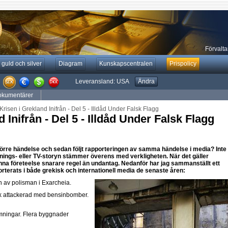
Förvaltar
 guld och silver
Diagram
Kunskapscentralen
Prispolicy
Leveransland:
USA
Ändra
kumentärer
risen i Grekland Inifrån - Del 5 - Illdåd Under Falsk Flagg
 Inifrån - Del 5 - Illdåd Under Falsk Flagg
törre händelse och sedan följt rapporteringen av samma händelse i media? Inte
idnings- eller TV-storyn stämmer överens med verkligheten. När det gäller
nna företeelse snarare regel än undantag. Nedanför har jag sammanställt ett
terats i både grekisk och internationell media de senaste åren:
 av polisman i Exarcheia.
k attackerad med bensinbomber.
amningar. Flera byggnader