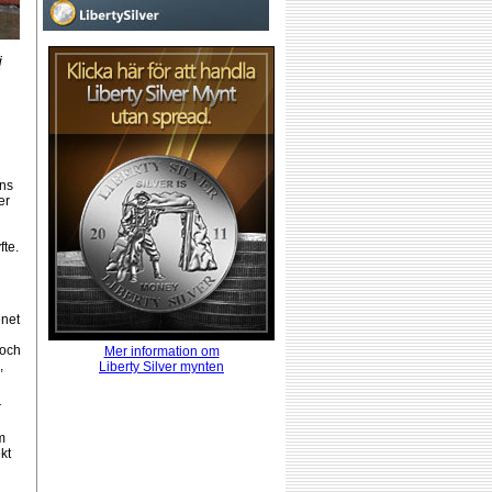
nns
er
fte.
enet
 och
Mer information om
,
Liberty Silver mynten
r
m
kt