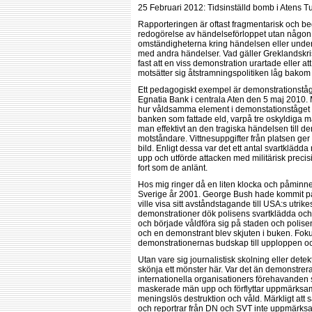
25 Februari 2012: Tidsinställd bomb i Atens 
Rapporteringen är oftast fragmentarisk och be
redogörelse av händelseförloppet utan någon 
omständigheterna kring händelsen eller und
med andra händelser. Vad gäller Greklandskri
fast att en viss demonstration urartade eller
motsätter sig åtstramningspolitiken låg bakom 
Ett pedagogiskt exempel är demonstrationståg
Egnatia Bank i centrala Aten den 5 maj 2010.
hur våldsamma element i demonstationståget
banken som fattade eld, varpå tre oskyldiga 
man effektivt an den tragiska händelsen till d
motståndare. Vittnesuppgifter från platsen ger
bild. Enligt dessa var det ett antal svartkläd
upp och utförde attacken med militärisk precisi
fort som de anlänt.
Hos mig ringer då en liten klocka och påminn
Sverige år 2001. George Bush hade kommit 
ville visa sitt avståndstagande till USA:s utrikes
demonstrationer dök polisens svartklädda oc
och började våldföra sig på staden och polise
och en demonstrant blev skjuten i buken. Foku
demonstrationernas budskap till upploppen oc
Utan vare sig journalistisk skolning eller detek
skönja ett mönster här. Var det än demonstrera
internationella organisationers förehavanden 
maskerade män upp och förflyttar uppmärksamh
meningslös destruktion och våld. Märkligt att 
och reportrar från DN och SVT inte uppmärks