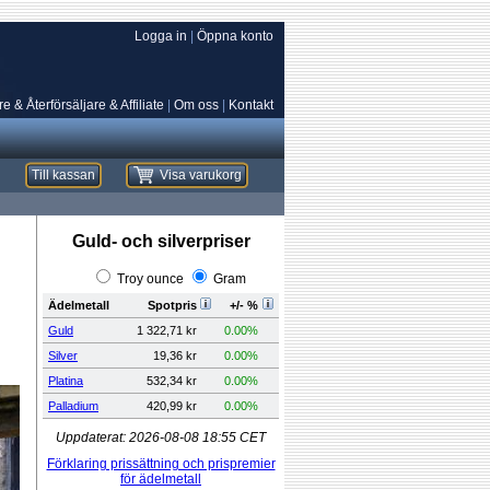
Logga in
|
Öppna konto
e & Återförsäljare & Affiliate
|
Om oss
|
Kontakt
Till kassan
Visa varukorg
Guld- och silverpriser
Troy ounce
Gram
Ädelmetall
Spotpris
+/- %
Guld
1 322,71 kr
0.00%
Silver
19,36 kr
0.00%
Platina
532,34 kr
0.00%
Palladium
420,99 kr
0.00%
Uppdaterat:
2026-08-08 18:55
CET
Förklaring prissättning och prispremier
för ädelmetall