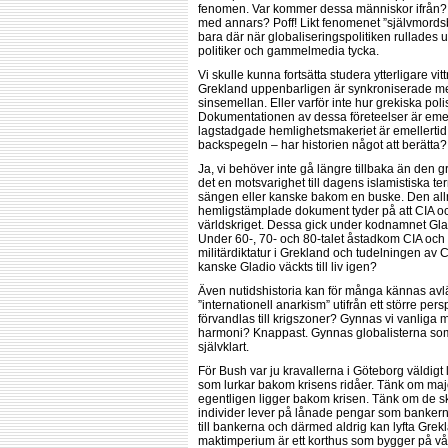
fenomen. Var kommer dessa människor ifrån? V
med annars? Poff! Likt fenomenet ”självmords
bara där när globaliseringspolitiken rullades ut
politiker och gammelmedia tycka.
Vi skulle kunna fortsätta studera ytterligare 
Grekland uppenbarligen är synkroniserade m
sinsemellan. Eller varför inte hur grekiska po
Dokumentationen av dessa företeelser är emelle
lagstadgade hemlighetsmakeriet är emellertid tid
backspegeln – har historien något att berätta?
Ja, vi behöver inte gå längre tillbaka än den g
det en motsvarighet till dagens islamistiska 
sängen eller kanske bakom en buske. Den all
hemligstämplade dokument tyder på att CIA o
världskriget. Dessa gick under kodnamnet Glad
Under 60-, 70- och 80-talet åstadkom CIA och N
militärdiktatur i Grekland och tudelningen av 
kanske Gladio väckts till liv igen?
Även nutidshistoria kan för många kännas avl
”internationell anarkism” utifrån ett större pe
förvandlas till krigszoner? Gynnas vi vanliga m
harmoni? Knappast. Gynnas globalisterna som s
självklart.
För Bush var ju kravallerna i Göteborg väldigt l
som lurkar bakom krisens ridåer. Tänk om majo
egentligen ligger bakom krisen. Tänk om de sk
individer lever på lånade pengar som bankerna
till bankerna och därmed aldrig kan lyfta Grek
maktimperium är ett korthus som bygger på vå