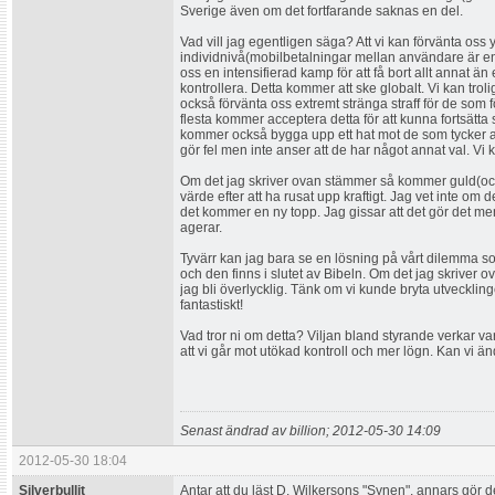
Sverige även om det fortfarande saknas en del.
Vad vill jag egentligen säga? Att vi kan förvänta oss y
individnivå(mobilbetalningar mellan användare är en v
oss en intensifierad kamp för att få bort allt annat ä
kontrollera. Detta kommer att ske globalt. Vi kan troli
också förvänta oss extremt stränga straff för de som 
flesta kommer acceptera detta för att kunna fortsätta 
kommer också bygga upp ett hat mot de som tycker an
gör fel men inte anser att de har något annat val. Vi
Om det jag skriver ovan stämmer så kommer guld(och k
värde efter att ha rusat upp kraftigt. Jag vet inte om 
det kommer en ny topp. Jag gissar att det gör det m
agerar.
Tyvärr kan jag bara se en lösning på vårt dilemma so
och den finns i slutet av Bibeln. Om det jag skriver
jag bli överlycklig. Tänk om vi kunde bryta utvecklin
fantastiskt!
Vad tror ni om detta? Viljan bland styrande verkar var
att vi går mot utökad kontroll och mer lögn. Kan vi ä
Senast ändrad av billion; 2012-05-30 14:09
2012-05-30 18:04
Silverbullit
Antar att du läst D. Wilkersons "Synen", annars gör de