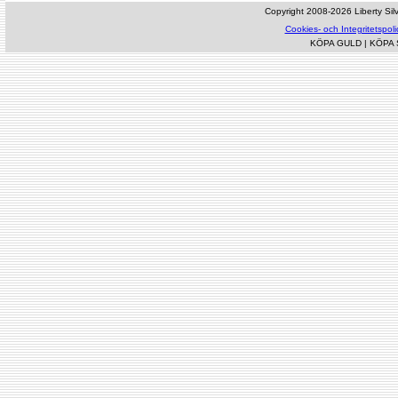
Copyright 2008-2026 Liberty Silve
Cookies- och Integritetspoli
KÖPA GULD
|
KÖPA 