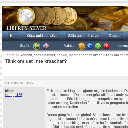
Hem
Köpa guld och silver
Sälja guld och silver
Diagram
Språk:
Valuta:
Lever
Forum
<
Ekonomi, centralbanker, banker, marknader och aktier
<
Tänk om det i
Tänk om det inte kraschar?
2012-05-30 13:55
billion
Fick en tanke idag som gjorde mig lite fundersam. De 
Inlägg: 426
det skall krascha. De kommer göra allt för att undvika
proportioner. Förr i tiden gjorde exempelvis en hyperin
saker och ting. Kostnaden för att tillverka pengarna
dessutom kontrollen.
Denna gång är krisen global. Skuld finns nästan överal
lögnen skall kunna fortsätta måste man kunna tillve
pengar) extremt billigt, man måste ha full kontroll på
omöjligt att handla med något annat än statliga(glob