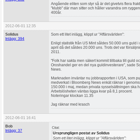
Angående eliten som styr så är det givetvis flera fr
"klubb" där man sitter och håller varandra om ryggen h
400år.
2012-06-01 12:35
Solidus
Som ett litet inlägg, klippt ur "Affärsvärlden":
Inlägg: 394
Enligt statistik från US Mint såldes 50.000 uns guld 
april då det såldes 20.000 uns. Trots det var försälj
2011.
"Folk har sakta men säkert kommit tillbaka till guld och 
Oroshandel ger en del nya guldinvesterare", sade Sco
News.
Marknaden inväntar nu jobbrapporten i USA, som pub
medverkat i Bloomberg News enkät räknar i genomsn
150.000 i maj, medan privata sysselsättningen ska h
Arbetslösheten väntas ligga kvar på 8,1 procent.
Noteringar klockan 11.35
Jag räknar med krasch
2012-06-01 16:41
Bob
Citat:
Inlägg: 37
Ursprungligen postat av Solidus
Som ett litet inlägg, klippt ur "Affärsvärlden":