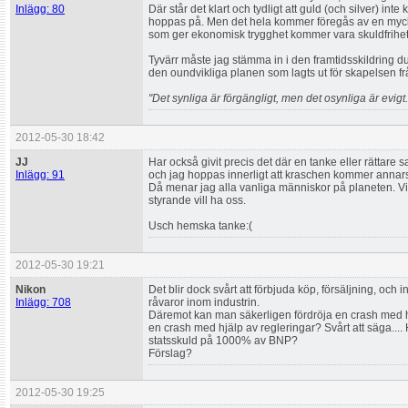
Inlägg: 80
Där står det klart och tydligt att guld (och silver) in
hoppas på. Men det hela kommer föregås av en myck
som ger ekonomisk trygghet kommer vara skuldfrihe
Tyvärr måste jag stämma in i den framtidsskildring du g
den oundvikliga planen som lagts ut för skapelsen fr
"Det synliga är förgängligt, men det osynliga är evigt.
2012-05-30 18:42
JJ
Har också givit precis det där en tanke eller rättare s
Inlägg: 91
och jag hoppas innerligt att kraschen kommer annars ä
Då menar jag alla vanliga människor på planeten. Vi 
styrande vill ha oss.
Usch hemska tanke:(
2012-05-30 19:21
Nikon
Det blir dock svårt att förbjuda köp, försäljning, och
Inlägg: 708
råvaror inom industrin.
Däremot kan man säkerligen fördröja en crash med h
en crash med hjälp av regleringar? Svårt att säga...
statsskuld på 1000% av BNP?
Förslag?
2012-05-30 19:25