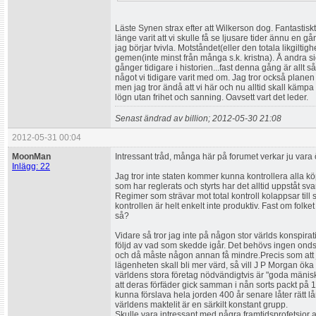
Läste Synen strax efter att Wilkerson dog. Fantastiskt
länge varit att vi skulle få se ljusare tider ännu en 
jag börjar tvivla. Motståndet(eller den totala likgiltig
gemen(inte minst från många s.k. kristna). Å andra si
gånger tidigare i historien...fast denna gång är allt så
något vi tidigare varit med om. Jag tror också plan
men jag tror ändå att vi här och nu alltid skall kämpa f
lögn utan frihet och sanning. Oavsett vart det leder.
Senast ändrad av billion; 2012-05-30 21:08
2012-05-31 00:04
MoonMan
Intressant tråd, många här på forumet verkar ju var
Inlägg: 22
Jag tror inte staten kommer kunna kontrollera alla k
som har reglerats och styrts har det alltid uppståt sv
Regimer som strävar mot total kontroll kolappsar till 
kontrollen är helt enkelt inte produktiv. Fast om folk
så?
Vidare så tror jag inte på någon stor världs konspirat
följd av vad som skedde igår. Det behövs ingen ondskef
och då måste någon annan få mindre.Precis som att jag
lägenheten skall bli mer värd, så vill J P Morgan öka s
världens stora företag nödvändigtvis är "goda mänis
att deras förfäder gick samman i nån sorts packt på 16
kunna förslava hela jorden 400 år senare låter rätt lå
världens maktelit är en särkilt konstant grupp.
Skulle vara intressant med några framtidsprofetsior 