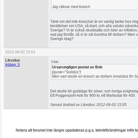
Jag räknar med krasch
Tänk om det inte kraschar är en vanlig tanke hos mig.
berättelser om USA, så klart, och alla valutor påverka
Sverige? Vi är också skuldsatta och lider av inflatio
vad jag förstår, så vi är väl bundna till dollarn? Men
Sverige idag?
2012-06-02 15:01
Likvidus
Citat:
Inlägg: 3
Ursprungligen postat av Bob
[quote="Solidus"]
Men vad skulle en krasch av dollarn innebära för S
Det skulle bli guldläge för silver; och övriga evighet
Ett Poggenpohl-kök för 900 kr, ett Marbodal för 400.
Senast ändrad av Likvidus; 2012-06-02 15:05
Notera att forumet inte längre uppdateras p.g.a. teknikförändringar inf