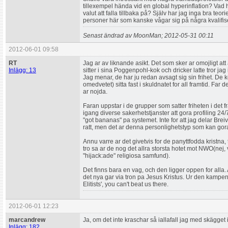
tillexempel hända vid en global hyperinflation? Vad 
valut att falla tillbaka på? Själv har jag inga bra teo
personer här som kanske vågar sig på några kvalifis
Senast ändrad av MoonMan; 2012-05-31 00:11
2012-06-01 09:58
RT
Jag ar av liknande asikt. Det som sker ar omojligt at
Inlägg: 13
sitter i sina Poggenpohl-kok och dricker latte tror j
Jag menar, de har ju redan avsagt sig sin frihet. De
omedvetet) sitta fast i skuldnatet for all framtid. Far d
ar nojda.
Faran uppstar i de grupper som satter friheten i det f
igang diverse sakerhetstjanster att gora profiling 24/
"got bananas" pa systemet. Inte for att jag delar Bre
ratt, men det ar denna personlighetstyp som kan gora 
Annu varre ar det givetvis for de panyttfodda kristna,
tro sa ar de nog det allra storsta hotet mot NWO(nej,
"hijack:ade" religiosa samfund).
Det finns bara en vag, och den ligger oppen for alla.
det nya gar via tron pa Jesus Kristus. Ur den kampe
Elitists', you can't beat us there.
2012-06-01 12:23
marcandrew
Ja, om det inte kraschar så iallafall jag med skägget 
Inlägg: 182