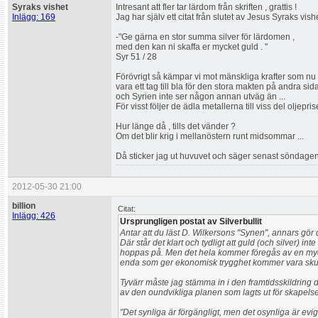
Syraks vishet
Intresant att fler tar lärdom från skriften , grattis !
Inlägg: 169
Jag har själv ett citat från slutet av Jesus Syraks vis
-"Ge gärna en stor summa silver för lärdomen ,
med den kan ni skaffa er mycket guld . "
Syr 51 / 28
Förövrigt så kämpar vi mot mänskliga krafter som nu
vara ett tag till bla för den stora makten på andra sidan 
och Syrien inte ser någon annan utväg än ...
För visst följer de ädla metallerna till viss del oljepri
Hur länge då , tills det vänder ?
Om det blir krig i mellanöstern runt midsommar ...
Då sticker jag ut huvuvet och säger senast söndagen de
2012-05-30 21:00
billion
Citat:
Inlägg: 426
Ursprungligen postat av Silverbullit
Antar att du läst D. Wilkersons "Synen", annars gör d
Där står det klart och tydligt att guld (och silver) i
hoppas på. Men det hela kommer föregås av en myc
enda som ger ekonomisk trygghet kommer vara skul
Tyvärr måste jag stämma in i den framtidsskildring du 
av den oundvikliga planen som lagts ut för skapelse
"Det synliga är förgängligt, men det osynliga är evigt