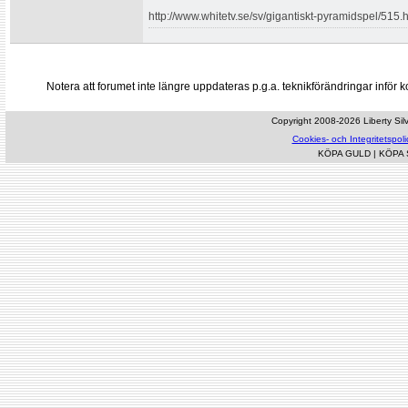
http://www.whitetv.se/sv/gigantiskt-pyramidspel/515.
Notera att forumet inte längre uppdateras p.g.a. teknikförändringar inf
Copyright 2008-2026 Liberty Silve
Cookies- och Integritetspoli
KÖPA GULD
|
KÖPA 