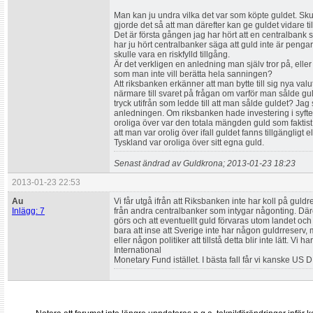
Man kan ju undra vilka det var som köpte guldet. Sku
gjorde det så att man därefter kan ge guldet vidare ti
Det är första gången jag har hört att en centralbank sä
har ju hört centralbanker säga att guld inte är pengar 
skulle vara en riskfylld tillgång.
Är det verkligen en anledning man själv tror på, elle
som man inte vill berätta hela sanningen?
Att riksbanken erkänner att man bytte till sig nya val
närmare till svaret på frågan om varför man sålde guld
tryck utifrån som ledde till att man sålde guldet? Jag s
anledningen. Om riksbanken hade investering i syfte
oroliga över var den totala mängden guld som faktist
att man var orolig över ifall guldet fanns tillgängligt 
Tyskland var oroliga över sitt egna guld.
Senast ändrad av Guldkrona; 2013-01-23 18:23
2013-01-23 22:53
Au
Vi får utgå ifrån att Riksbanken inte har koll på guld
Inlägg: 7
från andra centralbanker som intygar någonting. Därem
görs och att eventuellt guld förvaras utom landet och
bara att inse att Sverige inte har någon guldrreserv,
eller någon politiker att tillstå detta blir inte lätt. V
International
Monetary Fund istället. I bästa fall får vi kanske US D