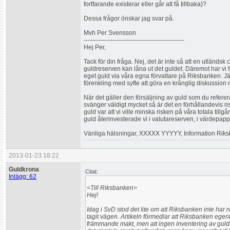
fortfarande existerar eller går att få tillbaka)?
Dessa frågor önskar jag svar på.
Mvh Per Svensson
-------------------------------------------------
Hej Per,
Tack för din fråga. Nej, det är inte så att en utländ
guldreserven kan låna ut det guldet. Däremot har vi fö
eget guld via våra egna förvaltare på Riksbanken. 
förenkling med syfte att göra en krånglig diskussion 
När det gäller den försäljning av guld som du refererar
svänger väldigt mycket så är det en förhållandevis risk
guld var att vi ville minska risken på våra totala tillg
guld återinvesterade vi i valutareserven, i värdepappe
Vänliga hälsningar, XXXXX YYYYY, Information Rik
2013-01-23 18:22
Guldkrona
Citat:
Inlägg: 62
<Till Riksbanken>
Hej!
Idag i SvD stod det lite om att Riksbanken inte har 
tagit vägen. Artikeln förmedlar att Riksbanken egentl
främmande makt, men att ingen inventering av guld