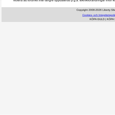
Notera att forumet inte längre uppdateras p.g.a. teknikförändringar inf
Copyright 2008-2026 Liberty Silve
Cookies- och Integritetspoli
KÖPA GULD
|
KÖPA 