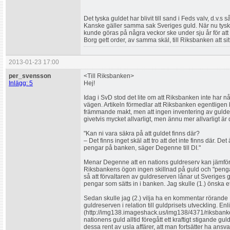
Det tyska guldet har blivit till sand i Feds valv, d.v.s 
Kanske gäller samma sak Sveriges guld. När nu tysk
kunde göras på några veckor ske under sju år för att
Borg gett order, av samma skäl, till Riksbanken att sitt
2013-01-23 17:00
per_svensson
<Till Riksbanken>
Inlägg: 5
Hej!
Idag i SvD stod det lite om att Riksbanken inte har n
vägen. Artikeln förmedlar att Riksbanken egentligen b
främmande makt, men att ingen inventering av guldet
givetvis mycket allvarligt, men ännu mer allvarligt är 
"Kan ni vara säkra på att guldet finns där?
– Det finns inget skäl att tro att det inte finns där. 
pengar på banken, säger Degenne till DI."
Menar Degenne att en nations guldreserv kan jämfö
Riksbankens ögon ingen skillnad på guld och "pengar
så att förvaltaren av guldreserven lånar ut Sveriges g
pengar som sätts in i banken. Jag skulle (1.) önska ett
Sedan skulle jag (2.) vilja ha en kommentar rörande
guldreserven i relation till guldprisets utveckling. Enl
(http://img138.imageshack.us/img138/4371/riksbanke
nationens guld alltid föregått ett kraftigt stigande gu
dessa rent av usla affärer, att man fortsätter ha ans