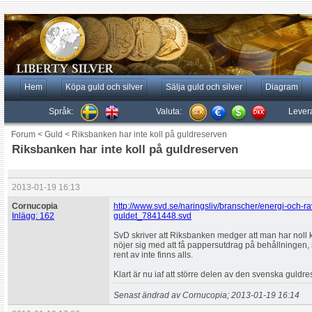
Hem
Köpa guld och silver
Sälja guld och silver
Diagram
Språk:
Valuta:
Lever
Forum
<
Guld
<
Riksbanken har inte koll på guldreserven
Riksbanken har inte koll på guldreserven
2013-01-19 16:13
Cornucopia
http://www.svd.se/naringsliv/branscher/energi-och-ra
Inlägg: 162
guldet_7841448.svd
SvD skriver att Riksbanken medger att man har noll k
nöjer sig med att få pappersutdrag på behållningen, 
rent av inte finns alls.
Klart är nu iaf att större delen av den svenska guldre
Senast ändrad av Cornucopia; 2013-01-19 16:14