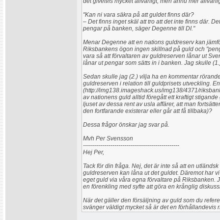
det givetvis mycket allvarligt, men ännu mer allvarlig
"Kan ni vara säkra på att guldet finns där?
– Det finns inget skäl att tro att det inte finns där.
pengar på banken, säger Degenne till DI."
Menar Degenne att en nations guldreserv kan jämf
Riksbankens ögon ingen skillnad på guld och "peng
vara så att förvaltaren av guldreserven lånar ut Sve
lånar ut pengar som sätts in i banken. Jag skulle (1.)
Sedan skulle jag (2.) vilja ha en kommentar rörand
guldreserven i relation till guldprisets utveckling. E
(http://img138.imageshack.us/img138/4371/riksban
av nationens guld alltid föregått ett kraftigt stigand
ljuset av dessa rent av usla affärer, att man fortsät
den fortfarande existerar eller går att få tillbaka)?
Dessa frågor önskar jag svar på.
Mvh Per Svensson
-------------------------------------------------
Hej Per,
Tack för din fråga. Nej, det är inte så att en utlän
guldreserven kan låna ut det guldet. Däremot har vi f
eget guld via våra egna förvaltare på Riksbanken.
en förenkling med syfte att göra en krånglig diskuss
När det gäller den försäljning av guld som du referera
svänger väldigt mycket så är det en förhållandevis ri