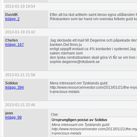
2013-01-19 19:54
DavidK
Efter att ha läst artikeln samt deras egna utlåtanden
Inlägg: 2
Riksbanken som tar hand om svenska folkets guld k
2013-01-19 23:42
Chefen
Jag skickade ett mail till Degenne och påpekade d
Inlägg: 167
banken.Det finns ju
enligt uppgift endast ca 4% kontanter i systemet.J
saken närmare som
den tyska centralbanken skall göra.Vi får se om hon 
sophie.degenne@riksbank.se
2013-01-21 21:58
Solidus
Mera intressant om Tysklands guld:
Inlägg: 394
http://www.resourceinvestor.com/2013/01/21/the-my
t=precious-metals
2013-01-21 22:46
jaws
Citat:
Inlägg: 99
Ursprungligen postat av Solidus
Mera intressant om Tysklands guld:
http://www.resourceinvestor.com/2013/01/21/the-m
t=precious-metals