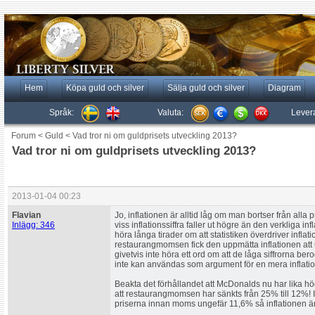
Hem
Köpa guld och silver
Sälja guld och silver
Diagram
Språk:
Valuta:
Lever
Forum
<
Guld
<
Vad tror ni om guldprisets utveckling 2013?
Vad tror ni om guldprisets utveckling 2013?
2013-01-04 00:23
Flavian
Jo, inflationen är alltid låg om man bortser från alla 
Inlägg: 346
viss inflationssiffra faller ut högre än den verkliga in
höra långa tirader om att statistiken överdriver infl
restaurangmomsen fick den uppmätta inflationen att ut
givetvis inte höra ett ord om att de låga siffrorna bero
inte kan användas som argument för en mera inflatio
Beakta det förhållandet att McDonalds nu har lika h
att restaurangmomsen har sänkts från 25% till 12%! I
priserna innan moms ungefär 11,6% så inflationen är i