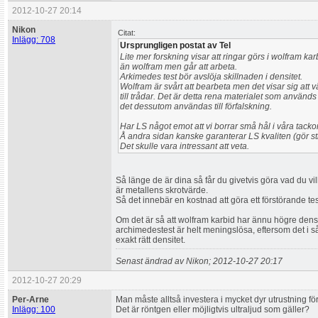
2012-10-27 20:14
Nikon
Citat:
Inlägg: 708
Ursprungligen postat av Tel
Lite mer forskning visar att ringar görs i wolfram ka
än wolfram men går att arbeta.
Arkimedes test bör avslöja skillnaden i densitet.
Wolfram är svårt att bearbeta men det visar sig att v
till trådar. Det är detta rena materialet som används
det dessutom användas till förfalskning.
Har LS något emot att vi borrar små hål i våra tack
Å andra sidan kanske garanterar LS kvaliten (gör sti
Det skulle vara intressant att veta.
Så länge de är dina så får du givetvis göra vad du vi
är metallens skrotvärde.
Så det innebär en kostnad att göra ett förstörande tes
Om det är så att wolfram karbid har ännu högre densi
archimedestest är helt meningslösa, eftersom det i så 
exakt rätt densitet.
Senast ändrad av Nikon; 2012-10-27 20:17
2012-10-27 20:29
Per-Arne
Man måste alltså investera i mycket dyr utrustning fö
Inlägg: 100
Det är röntgen eller möjligtvis ultraljud som gäller?