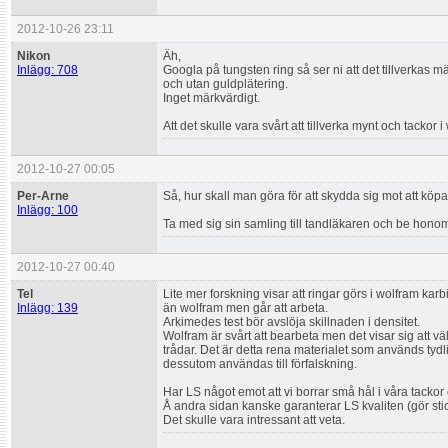
2012-10-26 23:11
Nikon
Äh,
Inlägg: 708
Googla på tungsten ring så ser ni att det tillverka
och utan guldplätering.
Inget märkvärdigt.
Att det skulle vara svårt att tillverka mynt och tackor
2012-10-27 00:05
Per-Arne
Så, hur skall man göra för att skydda sig mot att köpa
Inlägg: 100
Ta med sig sin samling till tandläkaren och be hono
2012-10-27 00:40
Tel
Lite mer forskning visar att ringar görs i wolfram karb
Inlägg: 139
än wolfram men går att arbeta.
Arkimedes test bör avslöja skillnaden i densitet.
Wolfram är svårt att bearbeta men det visar sig att väl
trådar. Det är detta rena materialet som används tydli
dessutom användas till förfalskning.
Har LS något emot att vi borrar små hål i våra tacko
Å andra sidan kanske garanterar LS kvaliten (gör stic
Det skulle vara intressant att veta.