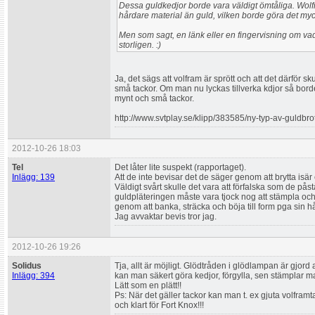
Dessa guldkedjor borde vara väldigt ömtåliga. Wol
hårdare material än guld, vilken borde göra det myck
Men som sagt, en länk eller en fingervisning om va
storligen. :)
Ja, det sägs att volfram är sprött och att det därför sk
små tackor. Om man nu lyckas tillverka kdjor så borde
mynt och små tackor.
http://www.svtplay.se/klipp/383585/ny-typ-av-guldbrot
2012-10-26 18:03
Tel
Det låter lite suspekt (rapportaget).
Inlägg: 139
Att de inte bevisar det de säger genom att brytta isä
Väldigt svårt skulle det vara att förfalska som de påst
guldpläteringen måste vara tjock nog att stämpla oc
genom att banka, sträcka och böja till form pga sin 
Jag avvaktar bevis tror jag.
2012-10-26 19:26
Solidus
Tja, allt är möjligt. Glödtråden i glödlampan är gjord
Inlägg: 394
kan man säkert göra kedjor, förgylla, sen stämplar ma
Lätt som en plätt!!
Ps: När det gäller tackor kan man t. ex gjuta volfram
och klart för Fort Knox!!!