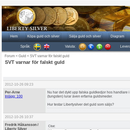
Hem
Köpa guld och silver
Sälja guld och silver
Diagram
Språk:
Valuta:
Lever
Forum
<
Guld
<
SVT varnar för falskt guld
SVT varnar för falskt guld
2012-10-26 09:23
Per-Arne
Nu har det dykt upp falska guldkedjor hos handlare i 
Inlägg: 100
(tungsten) lurar även erfarna guldsmeder.
Hur testar Libertysilver det guld som säljs?
2012-10-26 10:37
Fredrik Håkansson /
Citat:
Liberty Silver