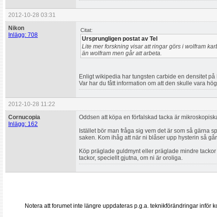
2012-10-28 03:31
Nikon
Citat:
Inlägg: 708
Ursprungligen postat av Tel
Lite mer forskning visar att ringar görs i wolfram ka
än wolfram men går att arbeta.
Enligt wikipedia har tungsten carbide en densitet på
Var har du fått information om att den skulle vara hö
2012-10-28 11:22
Cornucopia
Oddsen att köpa en förfalskad tacka är mikroskopiska.
Inlägg: 162
Istället bör man fråga sig vem det är som så gärna sp
saken. Kom ihåg att när ni blåser upp hysterin så gå
Köp präglade guldmynt eller präglade mindre tackor 
tackor, speciellt gjutna, om ni är oroliga.
Notera att forumet inte längre uppdateras p.g.a. teknikförändringar inf