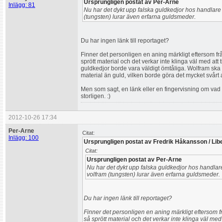
Ursprungligen postat av Per-Arne
Inlägg: 81
Nu har det dykt upp falska guldkedjor hos handlare 
(tungsten) lurar även erfarna guldsmeder.
Du har ingen länk till reportaget?
Finner det personligen en aning märkligt eftersom frå
sprött material och det verkar inte klinga väl med att
guldkedjor borde vara väldigt ömtåliga. Wolfram sk
material än guld, vilken borde göra det mycket svårt 
Men som sagt, en länk eller en fingervisning om vad
storligen. :)
2012-10-26 17:34
Per-Arne
Citat:
Inlägg: 100
Ursprungligen postat av Fredrik Håkansson / Libe
Citat:
Ursprungligen postat av Per-Arne
Nu har det dykt upp falska guldkedjor hos handlare
volfram (tungsten) lurar även erfarna guldsmeder.
Du har ingen länk till reportaget?
Finner det personligen en aning märkligt eftersom fr
så sprött material och det verkar inte klinga väl med