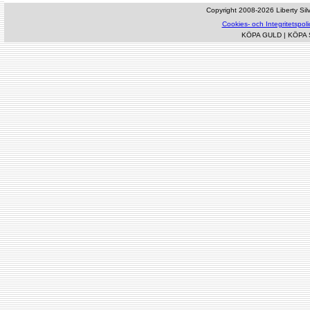
Copyright 2008-2026 Liberty Silve
Cookies- och Integritetspoli
KÖPA GULD
|
KÖPA 