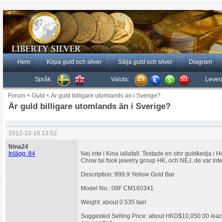
Hem
Köpa guld och silver
Sälja guld och silver
Diagram
Språk:
Valuta:
Lever
Forum
<
Guld
<
Är guld billigare utomlands än i Sverige?
Är guld billigare utomlands än i Sverige?
2012-10-18 13:52
Nina24
Inlägg: 84
Nej inte i Kina iallafall. Testade en stor guldkedja i
Chow tai fook jewelry group HK, och NEJ, de var inte b
Description: 999.9 Yellow Gold Bar
Model No.: 08F CM160341
Weight: about 0.535 tael
Suggested Selling Price: about HKD$10,050.00 /eac