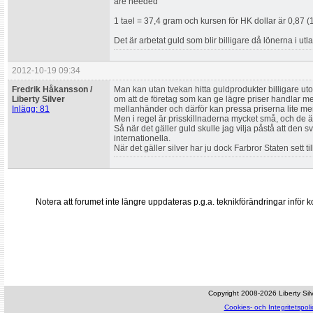
are needed
1 tael = 37,4 gram och kursen för HK dollar är 0,87 
Det är arbetat guld som blir billigare då lönerna i utl
2012-10-19 09:34
Fredrik Håkansson /
Man kan utan tvekan hitta guldprodukter billigare ut
Liberty Silver
om att de företag som kan ge lägre priser handlar m
Inlägg: 81
mellanhänder och därför kan pressa priserna lite mer
Men i regel är prisskillnaderna mycket små, och de ät
Så när det gäller guld skulle jag vilja påstå att den
internationella.
När det gäller silver har ju dock Farbror Staten sett ti
Notera att forumet inte längre uppdateras p.g.a. teknikförändringar inf
Copyright 2008-2026 Liberty Silve
Cookies- och Integritetspoli