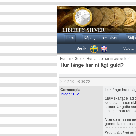
Hem
Köpa guld och silver
Sälja
Språk:
Valuta:
Forum
<
Guld
<
Hur länge har ni ägt guld?
Hur länge har ni ägt guld?
2012-10-08 08:22
Cornucopia
Hur länge har ni ä
Inlägg: 162
Själv skaffade jag g
steg och någon rikt
kronor. Ungefär sa
timing innan rörelse
Men som jag minns d
generella ointresse
Senast ändrad av 