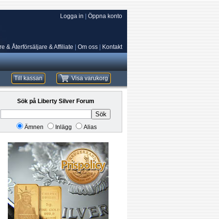
Logga in
|
Öppna konto
e & Återförsäljare & Affiliate
|
Om oss
|
Kontakt
Till kassan
Visa varukorg
Sök på Liberty Silver Forum
Sök
Ämnen
Inlägg
Alias