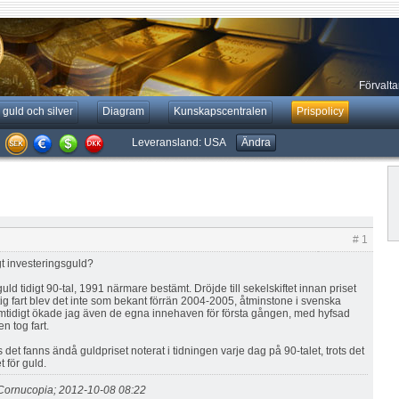
Förvaltar
 guld och silver
Diagram
Kunskapscentralen
Prispolicy
Leveransland:
USA
Ändra
# 1
gt investeringsguld?
uld tidigt 90-tal, 1991 närmare bestämt. Dröjde till sekelskiftet innan priset
ig fart blev det inte som bekant förrän 2004-2005, åtminstone i svenska
mtidigt ökade jag även de egna innehaven för första gången, med hyfsad
n tog fart.
et fanns ändå guldpriset noterat i tidningen varje dag på 90-talet, trots det
t för guld.
Cornucopia; 2012-10-08 08:22