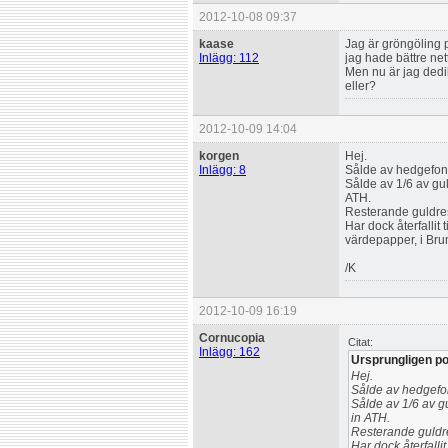
2012-10-08 09:37
kaase
Jag är gröngöling p
Inlägg: 112
jag hade bättre ne
Men nu är jag dedike
eller?
2012-10-09 14:04
korgen
Hej.
Inlägg: 8
Sålde av hedgefon
Sålde av 1/6 av gul
ATH.
Resterande guldrese
Har dock återfallit
värdepapper, i Br
/K
2012-10-09 16:19
Cornucopia
Citat:
Inlägg: 162
Ursprungligen po
Hej.
Sålde av hedgefo
Sålde av 1/6 av g
in ATH.
Resterande guldres
Har dock återfalli