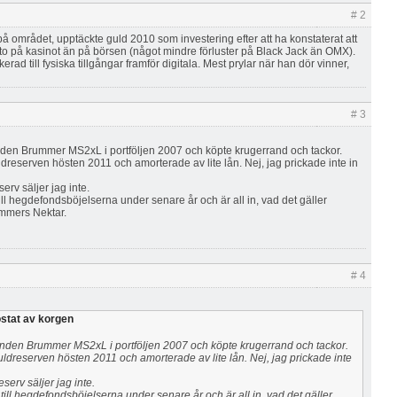
# 2
å området, upptäckte guld 2010 som investering efter att ha konstaterat att
tto på kasinot än på börsen (något mindre förluster på Black Jack än OMX).
rad till fysiska tillgångar framför digitala. Mest prylar när han dör vinner,
# 3
den Brummer MS2xL i portföljen 2007 och köpte krugerrand och tackor.
dreserven hösten 2011 och amorterade av lite lån. Nej, jag prickade inte in
rv säljer jag inte.
 till hegdefondsböjelserna under senare år och är all in, vad det gäller
ummers Nektar.
# 4
stat av korgen
nden Brummer MS2xL i portföljen 2007 och köpte krugerrand och tackor.
uldreserven hösten 2011 och amorterade av lite lån. Nej, jag prickade inte
erv säljer jag inte.
t till hegdefondsböjelserna under senare år och är all in, vad det gäller