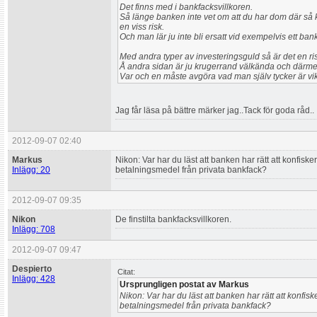
Det finns med i bankfacksvillkoren.
Så länge banken inte vet om att du har dom där så ka
en viss risk.
Och man lär ju inte bli ersatt vid exempelvis ett ban
Med andra typer av investeringsguld så är det en ri
Å andra sidan är ju krugerrand välkända och därmed
Var och en måste avgöra vad man själv tycker är vik
Jag får läsa på bättre märker jag..Tack för goda råd..
2012-09-07 02:40
Markus
Nikon: Var har du läst att banken har rätt att konfisk
Inlägg: 20
betalningsmedel från privata bankfack?
2012-09-07 09:35
Nikon
De finstilta bankfacksvillkoren.
Inlägg: 708
2012-09-07 09:47
Despierto
Citat:
Inlägg: 428
Ursprungligen postat av Markus
Nikon: Var har du läst att banken har rätt att konfis
betalningsmedel från privata bankfack?