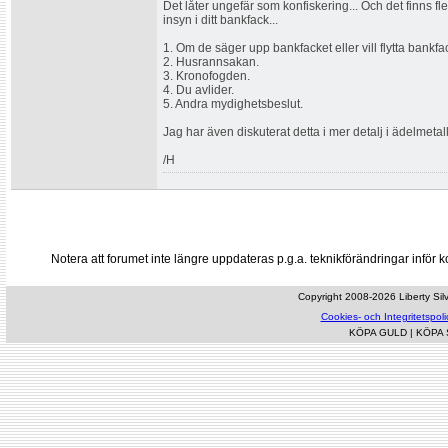
Det låter ungefär som konfiskering... Och det finns fl
insyn i ditt bankfack...
1. Om de säger upp bankfacket eller vill flytta bankfack
2. Husrannsakan.
3. Kronofogden.
4. Du avlider.
5. Andra mydighetsbeslut.
Jag har även diskuterat detta i mer detalj i ädelmeta
/H
Notera att forumet inte längre uppdateras p.g.a. teknikförändringar inf
Copyright 2008-2026 Liberty Silve
Cookies- och Integritetspoli
KÖPA GULD
|
KÖPA 