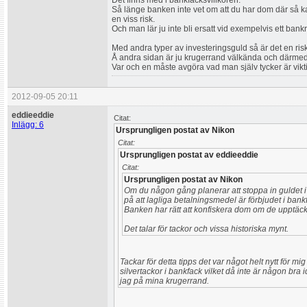
Det finns med i bankfacksvillkoren.
Så länge banken inte vet om att du har dom där så kan
en viss risk.
Och man lär ju inte bli ersatt vid exempelvis ett bank
Med andra typer av investeringsguld så är det en ris
Å andra sidan är ju krugerrand välkända och därmed 
Var och en måste avgöra vad man själv tycker är vikt
2012-09-05 20:11
eddieeddie
Citat:
Inlägg: 6
Ursprungligen postat av Nikon
Citat:
Ursprungligen postat av eddieeddie
Citat:
Ursprungligen postat av Nikon
Om du någon gång planerar att stoppa in guldet i e
på att lagliga betalningsmedel är förbjudet i bank
Banken har rätt att konfiskera dom om de upptäck
Det talar för tackor och vissa historiska mynt.
Tackar för detta tipps det var något helt nytt för m
silvertackor i bankfack vilket då inte är någon bra i
jag på mina krugerrand.