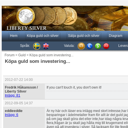
Hem
Köpa guld och silver
Sälja guld och silver
Diagram
Språk:
Valuta:
Lever
Forum
<
Guld
<
Köpa guld som investering...
Köpa guld som investering...
2012-07-22 14:00
Fredrik Håkansson /
If you can't touch it, you don't own it!
Liberty Silver
Inlägg: 81
2012-09-05 14:37
eddieeddie
Är ny här och läser era inlägg med stort intresse,har
Inlägg: 6
besparingar i ädelmetaller fram för allt är det guld jag 
på om jag skall göra det eller inte,har idag några kr
flera,frågan är ju skall jag hålla mig till krugerrand e
även på att investera i silver. Så tacksam för lite fe