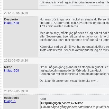
rutinerade än vad jag är i hur göra investera eller int
2012-09-05 16:49
Despierto
Hur man gör är ganska mycket en smaksak. Personligen
Inlägg: 428
sparande: Krugerrands och Sovereigns för guldet, lag
17:1 i ratio mellan metallerna.
Med detta sagt, måste jag påpeka att jag har ett par 
eller Sovereigns, äger ett par silvertackor och är fort
alltså ganska klara riktlinjer men är sådär på att upp
Känn efter vad du vill. Silver har potential att öka ot
Trots volatiliteten i sivler rekommenderar jag en mix
2012-09-05 18:10
Nikon
Om du någon gång planerar att stoppa in guldet i ett b
Inlägg: 708
lagliga betalningsmedel är förbjudet i bankfack.
Banken har rätt att konfiskera dom om de upptäcker 
Det talar för tackor och vissa historiska mynt.
2012-09-05 19:08
eddieeddie
Citat:
Inlägg: 6
Ursprungligen postat av Nikon
Om du någon gång planerar att stoppa in guldet i ett 