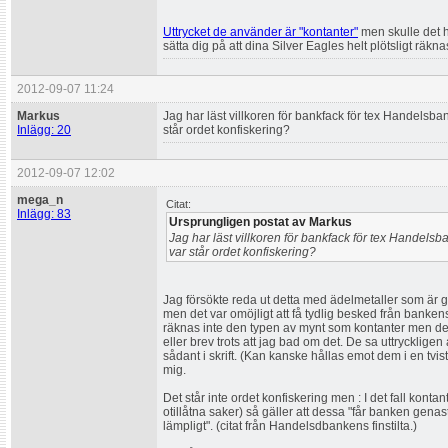
Uttrycket de använder är "kontanter"
men skulle det 
sätta dig på att dina Silver Eagles helt plötsligt räkn
2012-09-07 11:24
Markus
Jag har läst villkoren för bankfack för tex Handelsban
Inlägg: 20
står ordet konfiskering?
2012-09-07 12:02
mega_n
Citat:
Inlägg: 83
Ursprungligen postat av Markus
Jag har läst villkoren för bankfack för tex Handelsba
var står ordet konfiskering?
Jag försökte reda ut detta med ädelmetaller som är g
men det var omöjligt att få tydlig besked från bankens
räknas inte den typen av mynt som kontanter men de 
eller brev trots att jag bad om det. De sa uttryckligen 
sådant i skrift. (Kan kanske hållas emot dem i en tvist
mig.
Det står inte ordet konfiskering men : I det fall kontan
otillåtna saker) så gäller att dessa "får banken gena
lämpligt". (citat från Handelsdbankens finstilta.)