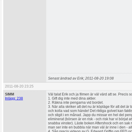
Senast ändrad av Erik; 2011-08-20 19:08
2011-08-20 23:25
SIMM
Väl talat Erik och ja filmen är väl värd att se. Precis
Inlägg: 238
1. Gift dig inte med dina aktier.
2. Räkna inte pengarna vid bordet.
3. När alla skriker att det nu är köpläge för att det är 
och kolla vad som hände! Det riktiga golvet kan faktisk
och stigit i en månad. Japp du missar en hel del penga
eliminerat (börsen är en risk - och risk har vi börjat at
snabba vinster). Läste boken Aftershock och en sak re
man ser inte en bubbla när man väl är inne i den - all
4. Såg precis videon av G. Edward Griffin om FED 