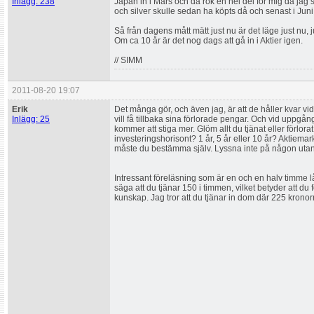
Inlägg: 238
Japan in i Mars och då rök en hel del för mig då jag s
och silver skulle sedan ha köpts då och senast i Juni
Så från dagens mått mätt just nu är det läge just nu, 
Om ca 10 år är det nog dags att gå in i Aktier igen.
// SIMM
2011-08-20 19:07
Erik
Det många gör, och även jag, är att de håller kvar vid
Inlägg: 25
vill få tillbaka sina förlorade pengar. Och vid uppgång 
kommer att stiga mer. Glöm allt du tjänat eller förlorat
investeringshorisont? 1 år, 5 år eller 10 år? Aktiemark
måste du bestämma själv. Lyssna inte på någon utan 
Intressant föreläsning som är en och en halv timme lå
säga att du tjänar 150 i timmen, vilket betyder att du
kunskap. Jag tror att du tjänar in dom där 225 krono