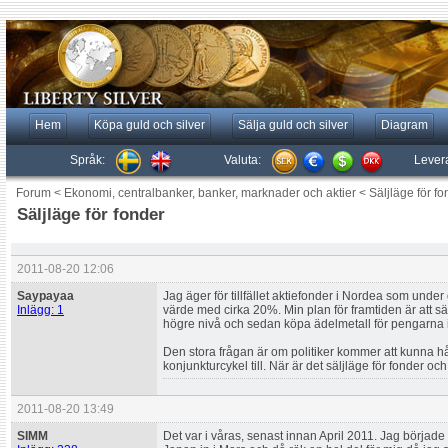
Hem
Köpa guld och silver
Sälja guld och silver
Diagram
Språk:
Valuta:
Lever
Forum
<
Ekonomi, centralbanker, banker, marknader och aktier
<
Säljläge för fo
Säljläge för fonder
2011-08-20 12:06
Saypayaa
Jag äger för tillfället aktiefonder i Nordea som under
Inlägg: 1
värde med cirka 20%. Min plan för framtiden är att s
högre nivå och sedan köpa ädelmetall för pengarna is
Den stora frågan är om politiker kommer att kunna 
konjunkturcykel till. När är det säljläge för fonder och
2011-08-20 13:49
SIMM
Det var i våras, senast innan April 2011. Jag började 