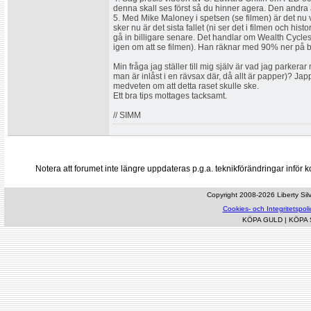
denna skall ses först så du hinner agera. Den andra ä
5. Med Mike Maloney i spetsen (se filmen) är det nu
sker nu är det sista fallet (ni ser det i filmen och hi
gå in billigare senare. Det handlar om Wealth Cycles oc
igen om att se filmen). Han räknar med 90% ner på b
Min fråga jag ställer till mig själv är vad jag park
man är inlåst i en rävsax där, då allt är papper)? Japp,
medveten om att detta raset skulle ske.
Ett bra tips mottages tacksamt.
// SIMM
Notera att forumet inte längre uppdateras p.g.a. teknikförändringar inf
Copyright 2008-2026 Liberty Silve
Cookies- och Integritetspoli
KÖPA GULD
|
KÖPA 