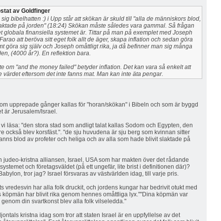
stat av Goldfinger
 sig bibelhatten :) i Upp står att skökan är skuld till "alla de människors blod,
laktade på jorden" (18:24) Skökan måste således vara gammal. Så frågan
t globala finansiella systemet är. Tittar på man på exemplet med Joseph
rao att beröva sitt eget folk allt de äger, skapa inflation och sedan göra
amt göra sig själv och Joseph omåttligt rika, ja då befinner man sig många
iden, (4000 år?). En reflektion bara.
nte om "and the money failed" betyder inflation. Det kan vara så enkelt att
värdet eftersom det inte fanns mat. Man kan inte äta pengar.
som upprepade gånger kallas för "horan/skökan" i Bibeln och som är byggd
t är Jerusalem/Israel.
i läsa: "den stora stad som andligt talat kallas Sodom och Egypten, den
e också blev korsfäst.". "de sju huvudena är sju berg som kvinnan sitter
fanns blod av profeter och heliga och av alla som hade blivit slaktade på
n judeo-kristna alliansen, Israel, USA som har makten över det rådande
systemet och företagsväldet (på ett ungefär, lite brist i definitionen där)?
abylon, tror jag? Israel försvaras av västvärlden idag, till varje pris.
s vredesvin har alla folk druckit, och jordens kungar har bedrivit otukt med
 köpmän har blivit rika genom hennes omåttliga lyx.""Dina köpmän var
 genom din svartkonst blev alla folk vilseledda."
ontals kristna idag som tror att staten Israel är en uppfyllelse av det