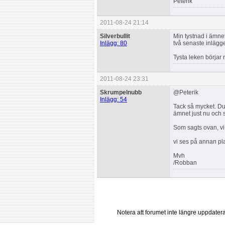
Peterik
2011-08-24 21:14
Silverbullit
Min tystnad i ämne
Inlägg: 80
två senaste inläggen
Tysta leken börjar n
2011-08-24 23:31
Skrumpelnubb
@Peterik
Inlägg: 54
Tack så mycket. Du ä
ämnet just nu och s
Som sagts ovan, vi 
vi ses på annan pl
Mvh
/Robban
Notera att forumet inte längre uppdate