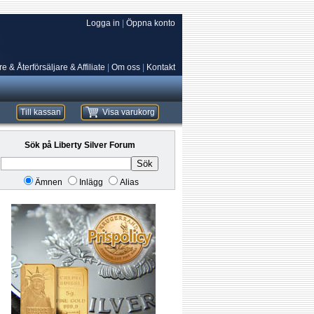
Logga in
|
Öppna konto
e & Återförsäljare & Affiliate
|
Om oss
|
Kontakt
Till kassan
Visa varukorg
Sök på Liberty Silver Forum
Sök
Ämnen
Inlägg
Alias