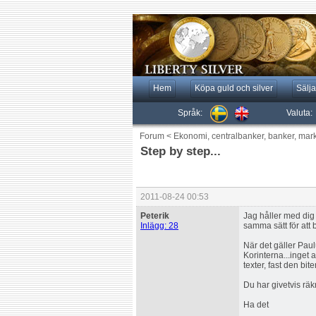
Hem
Köpa guld och silver
Sälja
Språk:
Valuta:
Forum
<
Ekonomi, centralbanker, banker, mar
Step by step...
2011-08-24 00:53
Peterik
Jag håller med dig 
Inlägg: 28
samma sätt för att b
När det gäller Paulu
Korinterna...inget a
texter, fast den bit
Du har givetvis räkn
Ha det