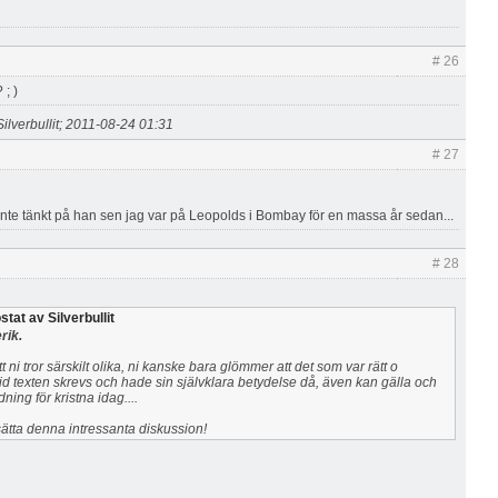
# 26
? ; )
ilverbullit; 2011-08-24 01:31
# 27
.inte tänkt på han sen jag var på Leopolds i Bombay för en massa år sedan...
# 28
tat av Silverbullit
rik.
att ni tror särskilt olika, ni kanske bara glömmer att det som var rätt o
id texten skrevs och hade sin självklara betydelse då, även kan gälla och
dning för kristna idag....
sätta denna intressanta diskussion!