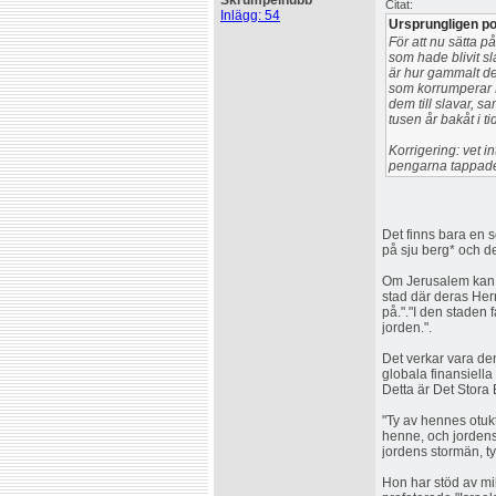
Skrumpelnubb
Citat:
Inlägg: 54
Ursprungligen po
För att nu sätta på
som hade blivit s
är hur gammalt de
som korrumperar Fa
dem till slavar, s
tusen år bakåt i t
Korrigering: vet i
pengarna tappade 
Det finns bara en 
på sju berg* och de
Om Jerusalem kan v
stad där deras Herr
på."."I den staden 
jorden.".
Det verkar vara de
globala finansiella 
Detta är Det Stora B
"Ty av hennes otukt
henne, och jordens
jordens stormän, ty
Hon har stöd av milj