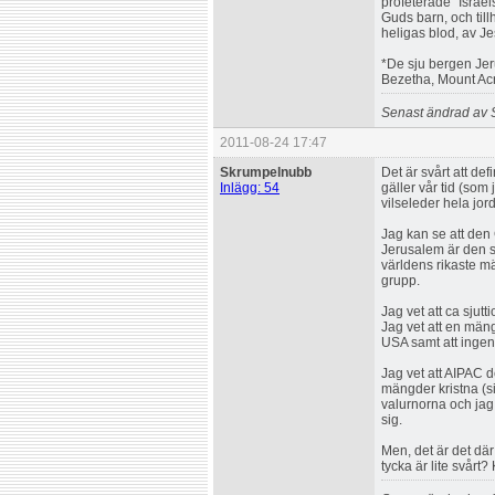
profeterade "Israel
Guds barn, och til
heligas blod, av J
*De sju bergen Jer
Bezetha, Mount Ac
Senast ändrad av 
2011-08-24 17:47
Skrumpelnubb
Det är svårt att def
Inlägg: 54
gäller vår tid (som
vilseleder hela jor
Jag kan se att den
Jerusalem är den 
världens rikaste mä
grupp.
Jag vet att ca sjutt
Jag vet att en män
USA samt att ingen 
Jag vet att AIPAC 
mängder kristna (si
valurnorna och jag 
sig.
Men, det är det dä
tycka är lite svårt