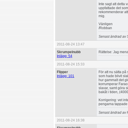
Inte sagt att detta 
uppfattade det som
rekommenderar att h
mig.
Vänligen
/Robban
Senast ändrad av 
2011-08-24 13:47
Skrumpelnubb
Rättelse: Jag mena
Inlägg: 54
2011-08-24 15:33
Flipper
För att nu sätta på 
Inlägg: 101
som hade blivit sl
hur gammalt det gl
korrumperar Farao a
slavar, samt göra s
bakåt i tiden, (4000
Korrigering: vet in
pengarna tappade v
Senast ändrad av F
2011-08-24 16:38