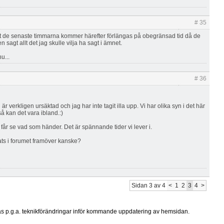
# 35
t de senaste timmarna kommer härefter förlängas på obegränsad tid då de
 sagt allt det jag skulle vilja ha sagt i ämnet.
u...
# 36
r verkligen ursäktad och jag har inte tagit illa upp. Vi har olika syn i det här
å kan det vara ibland.:)
får se vad som händer. Det är spännande tider vi lever i.
ats i forumet framöver kanske?
Sidan 3 av 4
<
1
2
3
4
>
ras p.g.a. teknikförändringar inför kommande uppdatering av hemsidan.