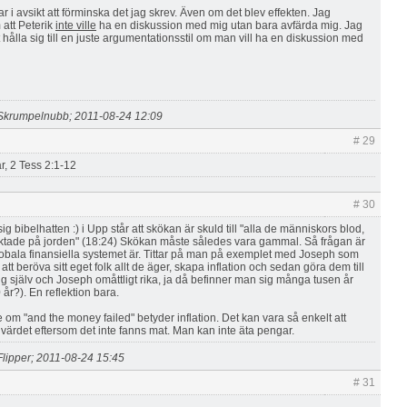
var i avsikt att förminska det jag skrev. Även om det blev effekten. Jag
 att Peterik
inte ville
ha en diskussion med mig utan bara avfärda mig. Jag
ålla sig till en juste argumentationsstil om man vill ha en diskussion med
Skrumpelnubb; 2011-08-24 12:09
# 29
r, 2 Tess 2:1-12
# 30
sig bibelhatten :) i Upp står att skökan är skuld till "alla de människors blod,
aktade på jorden" (18:24) Skökan måste således vara gammal. Så frågan är
obala finansiella systemet är. Tittar på man på exemplet med Joseph som
tt beröva sitt eget folk allt de äger, skapa inflation och sedan göra dem till
ig själv och Joseph omåttligt rika, ja då befinner man sig många tusen år
 år?). En reflektion bara.
te om "and the money failed" betyder inflation. Det kan vara så enkelt att
ärdet eftersom det inte fanns mat. Man kan inte äta pengar.
lipper; 2011-08-24 15:45
# 31