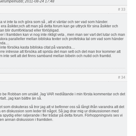
Skrumpelnubb; 2011-08-24 17:48
# 33
ka vi inte ta och göra som så , att vi väntar och ser vad som händer.
n era åsikter,och att man på detta forum kan ge uttryck för sina åsikter och
an blir dumförklarad eller förlöjligad.
i framtiden kan vi nog inte riktigt veta , men man ser vart det lutar och man
stora paralleller mellan bibliska texter och profetiska tal om vad som händer
da....
nte försöka kasta bibliska citat på varandra....
rre intresse att försöka att sprida det man sett och det man tror kommer att
m inte sett att det finns samband mellan bibeln och nutid och framtid.
# 34
lle be Robban om ursäkt. Jag VAR nedlåtande i min första kommentar och det
rtalt...jag kan bättre än så.
t som diskuteras så tror jag att vi befinner oss så långt ifrån varandra att det
öra en diskussion som leder till något. Så jag drar mig ur diskussionen med
ra spydig eller raljerande i fler trådar på detta forum. Förhoppningsvis ses vi
 en annan diskussion i framtiden.