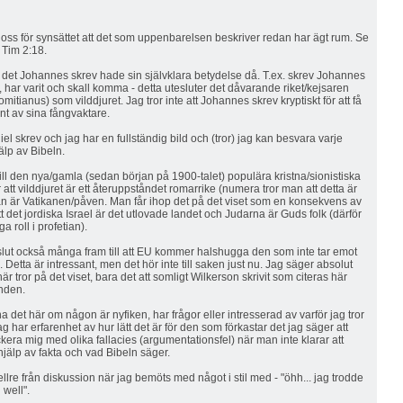
 oss för synsättet att det som uppenbarelsen beskriver redan har ägt rum. Se
 Tim 2:18.
att det Johannes skrev hade sin självklara betydelse då. T.ex. skrev Johannes
, har varit och skall komma - detta utesluter det dåvarande riket/kejsaren
mitianus) som vilddjuret. Jag tror inte att Johannes skrev kryptiskt för att få
änt av sina fångvaktare.
iel skrev och jag har en fullständig bild och (tror) jag kan besvara varje
lp av Bibeln.
ll den nya/gamla (sedan början på 1900-talet) populära kristna/sionistiska
att vilddjuret är ett återuppståndet romarrike (numera tror man att detta är
an är Vatikanen/påven. Man får ihop det på det viset som en konsekvens av
att det jordiska Israel är det utlovade landet och Judarna är Guds folk (därför
a roll i profetian).
 slut också många fram till att EU kommer halshugga den som inte tar emot
. Detta är intressant, men det hör inte till saken just nu. Jag säger absolut
här tror på det viset, bara det att somligt Wilkerson skrivit som citeras här
nden.
a det här om någon är nyfiken, har frågor eller intresserad av varför jag tror
g har erfarenhet av hur lätt det är för den som förkastar det jag säger att
tackera mig med olika fallacies (argumentationsfel) när man inte klarar att
älp av fakta och vad Bibeln säger.
ellre från diskussion när jag bemöts med något i stil med - "öhh... jag trodde
l well".