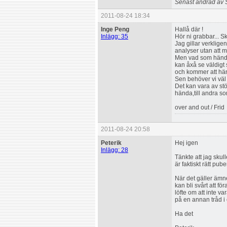
Senast ändrad av 
2011-08-24 18:34
Inge Peng
Hallå där !
Inlägg: 35
Hör ni grabbar... S
Jag gillar verklige
analyser utan att m
Men vad som händer 
kan åxå se väldigt 
och kommer att hän
Sen behöver vi väl i
Det kan vara av stö
hända,till andra so
over and out / Frid
2011-08-24 20:58
Peterik
Hej igen
Inlägg: 28
Tänkte att jag sku
är faktiskt rätt pube
När det gäller ämne
kan bli svårt att f
löfte om att inte va
på en annan tråd i
Ha det