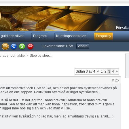
Förvaltar
 guld och silver
Diagram
Kunskapscentralen
Prispolicy
Leveransland:
USA
Ändra
knader och aktier
<
Step by step...
Sidan 3 av 4
<
1
2
3
4
>
# 25
om att romarriket och USA är lika, och att det politiska systemet används på
erika en elit i toppen. Politik som affärsidé är inget nytt således...
s så är det just det jag tror....hans brev till Korinterna är hans brev till
nnat. Sen är det klart att man kan finna inspiration, tröst, stöd m.m. i gamla
en ligger inne hos sig själv och vad man vill se...
at ut vilken livsåskådning jag har, men jag är väldans trevlig i alla fall....:)