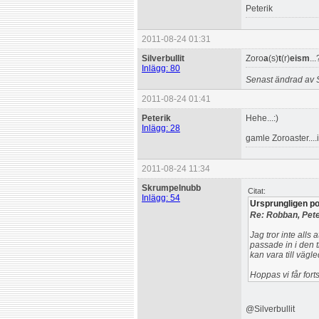
Peterik
2011-08-24 01:31
Silverbullit
Zoro
a
(s)
t
(r)
eism
...
Inlägg: 80
Senast ändrad av S
2011-08-24 01:41
Peterik
Hehe...:)
Inlägg: 28
gamle Zoroaster...
2011-08-24 11:34
Skrumpelnubb
Citat:
Inlägg: 54
Ursprungligen pos
Re: Robban, Pete
Jag tror inte alls 
passade in i den t
kan vara till vägle
Hoppas vi får fort
@Silverbullit