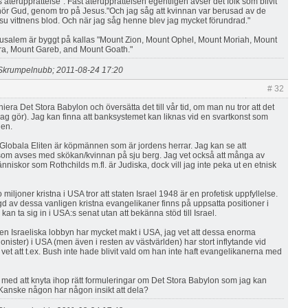
s återupprättelse". Fast återupprättelsen egentligen avser det folk som blivit
lhör Gud, genom tro på Jesus."Och jag såg att kvinnan var berusad av de
esu vittnens blod. Och när jag såg henne blev jag mycket förundrad."
usalem är byggt på kallas "Mount Zion, Mount Ophel, Mount Moriah, Mount
ra, Mount Gareb, and Mount Goath."
Skrumpelnubb; 2011-08-24 17:20
# 32
iniera Det Stora Babylon och översätta det till vår tid, om man nu tror att det
 jag gör). Jag kan finna att banksystemet kan liknas vid en svartkonst som
den.
 Globala Eliten är köpmännen som är jordens herrar. Jag kan se att
som avses med skökan/kvinnan på sju berg. Jag vet också att många av
nniskor som Rothchilds m.fl. är Judiska, dock vill jag inte peka ut en etnisk
io miljoner kristna i USA tror att staten Israel 1948 är en profetisk uppfyllelse.
gd av dessa vanligen kristna evangelikaner finns på uppsatta positioner i
kan ta sig in i USA:s senat utan att bekänna stöd till Israel.
den Israeliska lobbyn har mycket makt i USA, jag vet att dessa enorma
onister) i USA (men även i resten av västvärlden) har stort inflytande vid
vet att t.ex. Bush inte hade blivit vald om han inte haft evangelikanerna med
r med att knyta ihop rätt formuleringar om Det Stora Babylon som jag kan
? Kanske någon har någon insikt att dela?