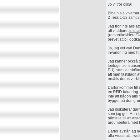
Jo vi tror olika!
Bibeln själv varnar
2 Tess 1-12 samt 2
Jag tror inte alls 
att vilddjuret
inte är
(romarriket/Nero/Do
brevet att bli godk
Ja, jag vet vad Dan
invändning med hjä
Jag känner också ti
teologin som anser 
EU), samt att skök
att man fastslagit 
ersätts deras verklig
Därför kommer till
en RFID-tatuering..
inte att någon alls 
bygger på den gru
Jag diskuterar gärn
som jag gör. Men ja
hänfalla till att at
argumentera med hj
Därför avstår jag h
alla visste att... wel