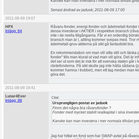
Kanske kan man investera i mer normala tillväxt grejo
Senast ändrad av jaduok; 2011-08-09 17:00
2011-08-09 19:07
HPX
Råvaru-fonder, energi-fonder och ädelmetall-fonder fin
Inlägg: 64
dessa investerar i AKTIER i respektive bransch (råv
inte i de reella tillgångarna. Får vi en ordentlig börsk
bransch man är i, allting kommer svepas med. Tror
ädelmetall-gruv-aktierna på sikt gå fantastiskt bra.
En rekommendation om man vill sitta still och tänka på
fonder" tills man klurat ut vad man vill göra. Det är inf
det ser ut som det är risk för att svenska staten går i
räntefonderna. På sikt skulle jag inte hålla sådana (
kommer hamna i trubbel), men ett tag medan man kl
göra det.
2011-08-09 19:41
Lunar4Ever
Citat:
Inlägg: 88
Ursprungligen postat av jaduok
Finns det några bra råvarufonder ?
Fonder med mycket stabilt realkapital i sina investe
Kanske kan man investera i mer normala tillväxt grej
Jag har hittat en fond som har SWAP-avtal på råva