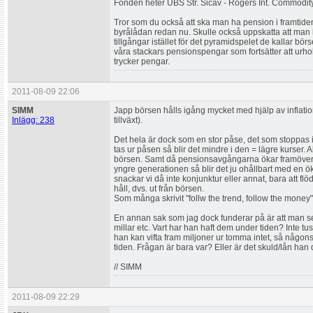
Fonden heter UBS Str. Sicav - Rogers Int. Commodi
Tror som du också att ska man ha pension i framtide
byrålådan redan nu. Skulle också uppskatta att man 
tillgångar istället för det pyramidspelet de kallar b
våra stackars pensionspengar som fortsätter att urh
trycker pengar.
2011-08-09 22:06
SIMM
Japp börsen hålls igång mycket med hjälp av inflatio
Inlägg: 238
tillväxt).
Det hela är dock som en stor påse, det som stoppas i
tas ur påsen så blir det mindre i den = lägre kurser.
börsen. Samt då pensionsavgångarna ökar framöver
yngre generationen så blir det ju ohållbart med en ök
snackar vi då inte konjunktur eller annat, bara att flö
håll, dvs. ut från börsen.
Som många skrivit "follw the trend, follow the money"
En annan sak som jag dock funderar på är att man se
millar etc. Vart har han haft dem under tiden? Inte tu
han kan vifta fram miljoner ur tomma intet, så någo
tiden. Frågan är bara var? Eller är det skuld/lån han 
// SIMM
2011-08-09 22:29