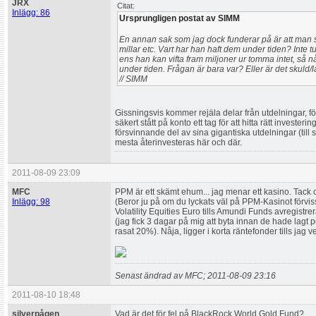
JRX
Citat:
Inlägg: 86
Ursprungligen postat av SIMM
En annan sak som jag dock funderar på är att man s
millar etc. Vart har han haft dem under tiden? Inte t
ens han kan vifta fram miljoner ur tomma intet, så
under tiden. Frågan är bara var? Eller är det skuld/
// SIMM
Gissningsvis kommer rejäla delar från utdelningar, f
säkert stått på konto ett tag för att hitta rätt invest
försvinnande del av sina gigantiska utdelningar (till 
mesta återinvesteras här och där.
2011-08-09 23:09
MFC
PPM är ett skämt ehum... jag menar ett kasino. Tack o
Inlägg: 98
(Beror ju på om du lyckats väl på PPM-Kasinot förvis
Volatility Equities Euro tills Amundi Funds avregistr
(jag fick 3 dagar på mig att byta innan de hade lagt
rasat 20%). Nåja, ligger i korta räntefonder tills jag vet
Senast ändrad av MFC; 2011-08-09 23:16
2011-08-10 18:48
silverpågen
Vad är det för fel på BlackRock World Gold Fund?