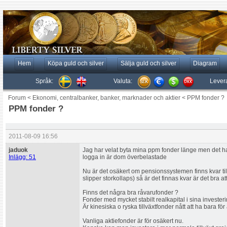
Hem
Köpa guld och silver
Sälja guld och silver
Diagram
Språk:
Valuta:
Lever
Forum
<
Ekonomi, centralbanker, banker, marknader och aktier
<
PPM fonder ?
PPM fonder ?
2011-08-09 16:56
jaduok
Jag har velat byta mina ppm fonder länge men det har 
Inlägg: 51
logga in är dom överbelastade
Nu är det osäkert om pensionssystemen finns kvar til
slipper storkollaps) så är det finnas kvar är det bra att
Finns det några bra råvarufonder ?
Fonder med mycket stabilt realkapital i sina invester
Är kinesiska o ryska tillväxtfonder nått att ha bara för 
Vanliga aktiefonder är för osäkert nu.