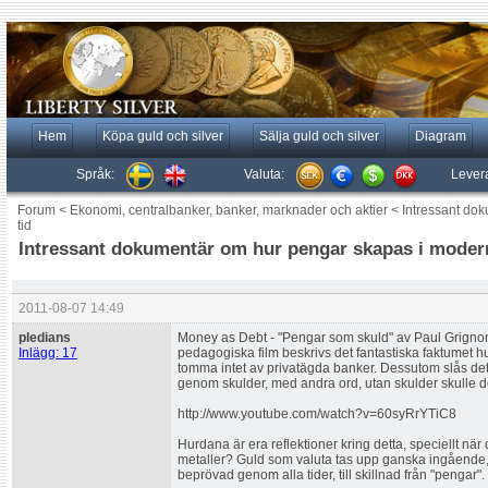
Hem
Köpa guld och silver
Sälja guld och silver
Diagram
Språk:
Valuta:
Lever
Forum
<
Ekonomi, centralbanker, banker, marknader och aktier
<
Intressant do
tid
Intressant dokumentär om hur pengar skapas i modern
2011-08-07 14:49
pledians
Money as Debt - "Pengar som skuld" av Paul Grign
Inlägg: 17
pedagogiska film beskrivs det fantastiska faktumet 
tomma intet av privatägda banker. Dessutom slås de
genom skulder, med andra ord, utan skulder skulle de
http://www.youtube.com/watch?v=60syRrYTiC8
Hurdana är era reflektioner kring detta, speciellt när d
metaller? Guld som valuta tas upp ganska ingående, o
beprövad genom alla tider, till skillnad från "pengar".