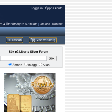
Logga in
|
Öppna konto
e & Återförsäljare & Affiliate
|
Om oss
|
Kontakt
Till kassan
Visa varukorg
Sök på Liberty Silver Forum
Sök
Ämnen
Inlägg
Alias