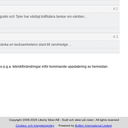
# 2
atis och Tyler har väldigt träffsäkra tankar om världen...
# 3
känka en tacksamhetens slant till zerohedge ...
ras p.g.a. teknikförändringar inför kommande uppdatering av hemsidan.
Copyright 2008-2026 Liberty Silver AB - Guld och silver på nätet - All rights reserved
Cookies- och Integritetspolicy
Powered by
Bullion International Limited
.