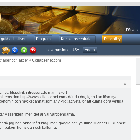
Förvaltar
 guld och silver
Diagram
Kunskapscentralen
Prispolicy
Leveransland:
USA
Ändra
knader och aktier
<
Collapsenet.com
# 1
ch världspolitik intresserade människor!
 om hemsidan http://www.collapsenet.com/ där du dagligen kan läsa nya
konomin och mycket annat som är viktigt att veta för att kunna göra vettiga
r visserligen, men det är väl värt pengarna.
mer då jag har jobbat hårt idag, men googla och youtuba Michael C Ruppert
teten bakom hemsidan och källorna.