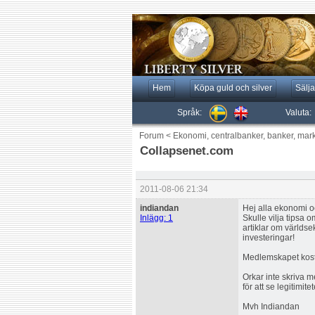
Hem
Köpa guld och silver
Sälja
Språk:
Valuta:
Forum
<
Ekonomi, centralbanker, banker, mar
Collapsenet.com
2011-08-06 21:34
indiandan
Hej alla ekonomi o
Inlägg: 1
Skulle vilja tipsa
artiklar om världse
investeringar!
Medlemskapet kosta
Orkar inte skriva 
för att se legitimi
Mvh Indiandan