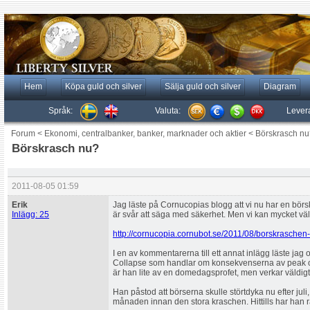
Hem
Köpa guld och silver
Sälja guld och silver
Diagram
Språk:
Valuta:
Lever
Forum
<
Ekonomi, centralbanker, banker, marknader och aktier
<
Börskrasch nu
Börskrasch nu?
2011-08-05 01:59
Erik
Jag läste på Cornucopias blogg att vi nu har en börs
Inlägg: 25
är svår att säga med säkerhet. Men vi kan mycket väl
http://cornucopia.cornubot.se/2011/08/borskraschen
I en av kommentarerna till ett annat inlägg läste j
Collapse som handlar om konsekvenserna av peak o
är han lite av en domedagsprofet, men verkar väldigt 
Han påstod att börserna skulle störtdyka nu efter juli, 
månaden innan den stora kraschen. Hittills har han rä