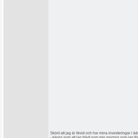
Skönt att jag är likvid och har mina investeringar i 
- känns som att jag blivit som min mormor som jag försi