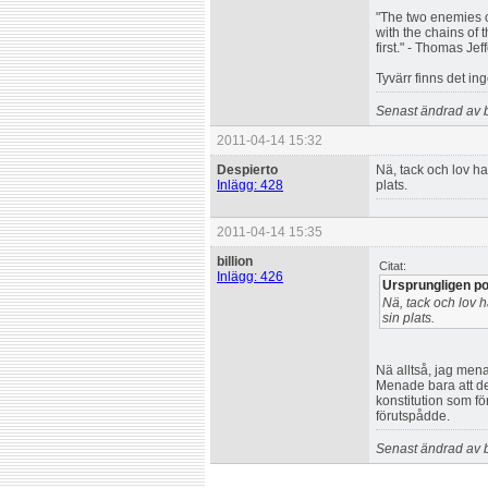
"The two enemies o
with the chains of 
first." - Thomas Jef
Tyvärr finns det ing
Senast ändrad av b
2011-04-14 15:32
Despierto
Nä, tack och lov ha
Inlägg: 428
plats.
2011-04-14 15:35
billion
Citat:
Inlägg: 426
Ursprungligen po
Nä, tack och lov h
sin plats.
Nä alltså, jag mena
Menade bara att des
konstitution som fö
förutspådde.
Senast ändrad av b