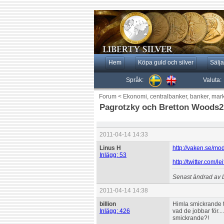
Hem
Köpa guld och silver
Sälja
Språk:
Valuta:
Forum
<
Ekonomi, centralbanker, banker, mar
Pagrotzky och Bretton Woods2
2011-04-14 14:33
Linus H
http://vaken.se/mo
Inlägg: 53
http://twitter.com/l
Senast ändrad av 
2011-04-14 14:38
billion
Himla smickrande ty
Inlägg: 426
vad de jobbar för...
smickrande?!