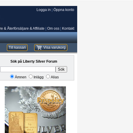
Logga in
|
Öppna konto
e & Återförsäljare & Affiliate
|
Om oss
|
Kontakt
Till kassan
Visa varukorg
Sök på Liberty Silver Forum
Sök
Ämnen
Inlägg
Alias