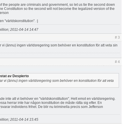
f the people are criminals and government, so let us tie the second down
the Constitution so the second will not become the legalized version of the
ferson
en "världskonstitution". :|
illion; 2011-04-14 14:47
# 3
r vi (ännu) ingen världsregering som behöver en konstitution för att veta sin
# 4
stat av Despierto
ar vi (ännu) ingen världsregering som behöver en konstitution för att veta
de inte att vi behöver en "världskonstitution". Helt emot en världsregering.
sa herrar inte har någon konstitution de måste rätta sig efter. En
rsvarar individens frihet. De blir nu kriminella precis som Jefferson
illion; 2011-04-14 15:45