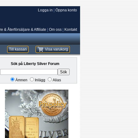
Logga in
|
Öppna konto
e & Återförsäljare & Affiliate
|
Om oss
|
Kontakt
Till kassan
Visa varukorg
Sök på Liberty Silver Forum
Sök
Ämnen
Inlägg
Alias