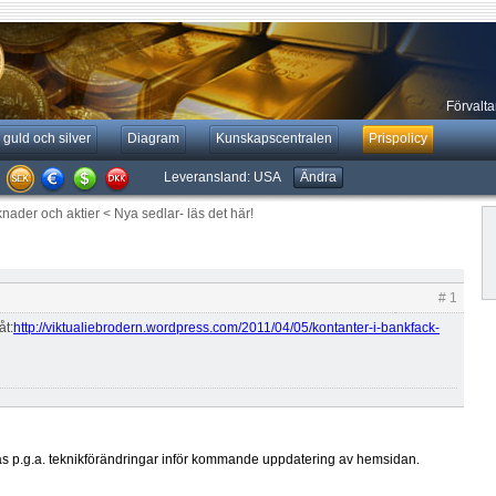
Förvaltar
 guld och silver
Diagram
Kunskapscentralen
Prispolicy
Leveransland:
USA
Ändra
knader och aktier
<
Nya sedlar- läs det här!
# 1
åt:
http://viktualiebrodern.wordpress.com/2011/04/05/kontanter-i-bankfack-
ras p.g.a. teknikförändringar inför kommande uppdatering av hemsidan.