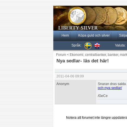
Hem
Köpa guld och silver
Sälja
Språk:
Valuta:
Forum
<
Ekonomi, centralbanker, banker, mar
Nya sedlar- läs det här!
2011-04-06 09:09
Anonym
Snaran dras sakta 
och-nya-sedlar/
/GeCe
Notera att forumet inte längre uppdate