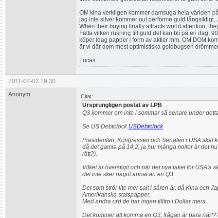
OM kina verkligen kommer damsuga hela världen på 
jag inte silver kommer out performe guld långsiktigt. 
When their buying finally attracts world attention, t
Fatta vilken rusning till guld det kan bli på en dag.
köper idag papper i form av aktier mm. OM DOM komm
är vi där dom mest optimistiska goldbugsen drömme
Lucas
2011-04-03 19:30
Anonym
Citat:
Ursprungligen postat av LPB
Q3 kommer om inte i sommar så senare under detta
Se US Debtclock
USDebtclock
Presidenten, Kongressen och Senaten i USA skal k
då det gamla på 14,2, ja hur många nollor är det nu?
rätt?).
Vilket är överstigit och när det nya taket för USA'a 
det inte sker något annat än en Q3.
Det som strör lite mer salt i såren är, då Kina och 
Amerikanska statspapper.
Med andra ord de har ingen tilltro i Dollar mera.
Det kommer att komma en Q3, frågan är bara när!?