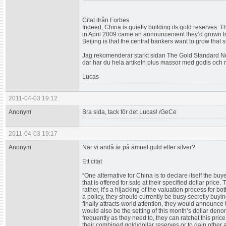
Citat ifrån Forbes
Indeed, China is quietly building its gold reserves. 
in April 2009 came an announcement they’d grown to
Beijing is that the central bankers want to grow that 
Jag rekomenderar starkt sidan The Gold Standard N
där har du hela artikeln plus massor med godis och 
Lucas
2011-04-03 19:12
Anonym
Bra sida, tack för det Lucas! /GeCe
2011-04-03 19:17
Anonym
När vi ändå är på ämnet guld eller silver?
Ett citat
“One alternative for China is to declare itself the buyer o
that is offered for sale at their specified dollar price
rather, it’s a hijacking of the valuation process for 
a policy, they should currently be busy secretly buyi
finally attracts world attention, they would announc
would also be the setting of this month’s dollar den
frequently as they need to, they can ratchet this pri
their combined gold/dollar reserves or to gain other