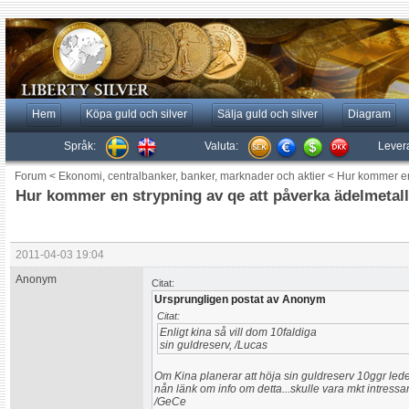
Hem
Köpa guld och silver
Sälja guld och silver
Diagram
Språk:
Valuta:
Lever
Forum
<
Ekonomi, centralbanker, banker, marknader och aktier
<
Hur kommer en 
Hur kommer en strypning av qe att påverka ädelmetall
2011-04-03 19:04
Anonym
Citat:
Ursprungligen postat av Anonym
Citat:
Enligt kina så vill dom 10faldiga
sin guldreserv, /Lucas
Om Kina planerar att höja sin guldreserv 10ggr leder
nån länk om info om detta...skulle vara mkt intressa
/GeCe