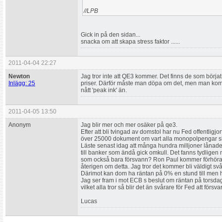
//LPB
Gick in på den sidan...
snacka om att skapa stress faktor ......
2011-04-04 22:27
Newton
Jag tror inte att QE3 kommer. Det finns de som bör
Inlägg: 25
priser. Därför måste man döpa om det, men man kommer
nått 'peak ink' än.
2011-04-05 13:50
Anonym
Jag blir mer och mer osäker på qe3.
Efter att bli tvingad av domstol har nu Fed offentligjor
över 25000 dokument om vart alla monopolpengar sk
Läste senast idag att många hundra milljoner lånade
till banker som ändå gick omkull. Det fanns tydligen m
som också bara försvann? Ron Paul kommer förhör
återigen om detta. Jag tror det kommer bli väldigt svå
Därimot kan dom ha räntan på 0% en stund till men 
Jag ser fram i mot ECB s beslut om räntan på torsd
vilket alla tror så blir det än svårare för Fed att försva
Lucas