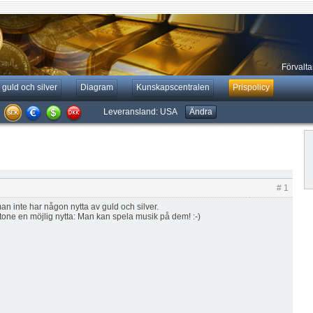
Förvaltar
 guld och silver
Diagram
Kunskapscentralen
Prispolicy
Leveransland:
USA
Ändra
# 1
an inte har någon nytta av guld och silver.
one en möjlig nytta: Man kan spela musik på dem! :-)