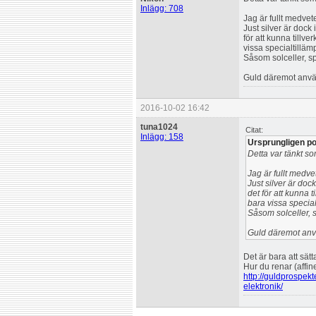
Inlägg: 708
Jag är fullt medvet
Just silver är dock
för att kunna tillve
vissa specialtillä
Såsom solceller, sp
Guld däremot använ
2016-10-02 16:42
tuna1024
Citat:
Inlägg: 158
Ursprungligen po
Detta var tänkt so
Jag är fullt medve
Just silver är doc
det för att kunna t
bara vissa specia
Såsom solceller, 
Guld däremot anvä
Det är bara att sätt
Hur du renar (affine
http://guldprospekt
elektronik/