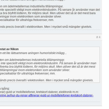
en om ädelmetallernas industriella tillämpningar.
 inte speciellt viktigt inom elektronikindustrin. På senare år använder man det
rka bra blyfritt lödtenn, för miljöns skull. Men utöver det så är det mest bara
mpningar inom elektroniken som använder silver.
ecialkablar för ultrahöga frekvenser, mm.
ds precis överallt i elektroniken. Men i mycket små mängder givetvis.
# 4
stat av Nikon
m ett lite lättsammare aningen humoristiskt inlägg...
ten om ädelmetallernas industriella tillämpningar.
k inte speciellt viktigt inom elektronikindustrin. På senare år använder man
illverka bra blyfritt lödtenn, för miljöns skull. Men utöver det så är det mest
ltillämpningar inom elektroniken som använder silver.
specialkablar för ultrahöga frekvenser, mm.
nds precis överallt i elektroniken. Men i mycket små mängder givetvis.
a igång:
rar) guld ur mobiltelefoner, kretskort datorer, elektronik m.m:
ering.se/hur-du-renar-affinerar-guld-ur-mobiltelefoner-kretskort-datorer-