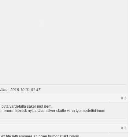
Nikon; 2016-10-01 01:47
# 2
n byta värdefulla saker mot dem.
er enorm teknisk nytta. Utan silver skulle vi ha typ medeltid inom
# 3
 ett lite lättsammare aningen humoristiskt inlägg...