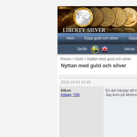
Hem
Köpa guld och silver
Sälja
Språk:
Valuta:
Forum
<
Guld
<
Nyttan med guld och silver
Nyttan med guld och silver
2016-10-01 01:45
Nikon
En del hävdar att m
Inlägg: 708
Jag kom på åtminst