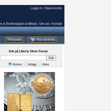
Logga in
|
Öppna konto
e & Återförsäljare & Affiliate
|
Om oss
|
Kontakt
Till kassan
Visa varukorg
Sök på Liberty Silver Forum
Sök
Ämnen
Inlägg
Alias