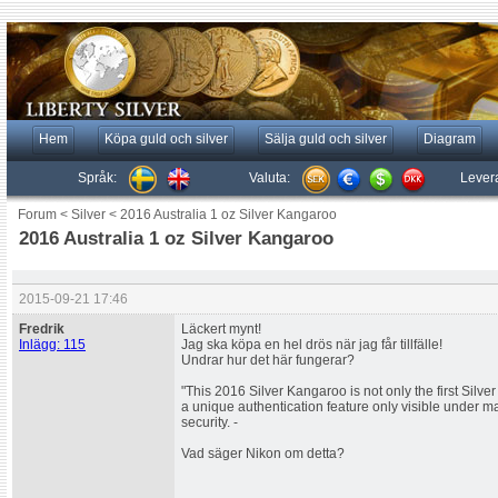
Hem
Köpa guld och silver
Sälja guld och silver
Diagram
Språk:
Valuta:
Lever
Forum
<
Silver
<
2016 Australia 1 oz Silver Kangaroo
2016 Australia 1 oz Silver Kangaroo
2015-09-21 17:46
Fredrik
Läckert mynt!
Inlägg: 115
Jag ska köpa en hel drös när jag får tillfälle!
Undrar hur det här fungerar?
"This 2016 Silver Kangaroo is not only the first Silver
a unique authentication feature only visible under m
security. -
Vad säger Nikon om detta?