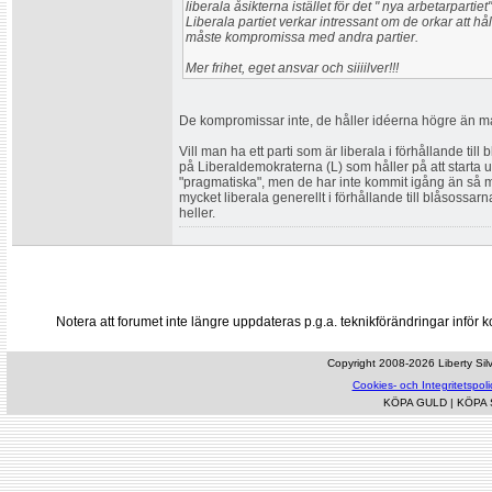
liberala åsikterna istället för det " nya arbetarpartie
Liberala partiet verkar intressant om de orkar att hå
måste kompromissa med andra partier.
Mer frihet, eget ansvar och siiiilver!!!
De kompromissar inte, de håller idéerna högre än m
Vill man ha ett parti som är liberala i förhållande til
på Liberaldemokraterna (L) som håller på att starta up
"pragmatiska", men de har inte kommit igång än så m
mycket liberala generellt i förhållande till blåsossar
heller.
Notera att forumet inte längre uppdateras p.g.a. teknikförändringar inf
Copyright 2008-2026 Liberty Silve
Cookies- och Integritetspoli
KÖPA GULD
|
KÖPA 