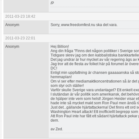
/P
2011-03-23 18:42
Anonym
Sorry, www.freedomfest.nu ska det vara.
2011-03-23 22:01
Anonym
Hej Billion!
Ang din fråga "Finns det någon politiker i Sverige s
Tidigare skrev jag om den kabbalistiska bankkartel
Det jag undrar är hur mycket av vår regering ägs av
Jag tror att de flesta av folket här på forumet är öv
DC!
Enligt min uppfattning är chansen gaaaaanska så sto
hemmaplan!
Om vi ser efter mediamaktkoncentrationen så är det 
som styr och ställer!
Varför skulle Sverige vara undantaget? Ett enkelt ex
I slutändan är vår politik som amerikansk, det behövs
de hjälper inte vem som helst! Jörgen Heider visar et
hade inte så mycket makt som Ron Paul men ändå råka
Just det...gällande hjärtattackerna! Det finns ett or
Washington Heart attack! Ett inofficiellt begrepp som 
Att Ron Paul inte har fått ett sådant hjärtattack pekar
dem.
av Zed.