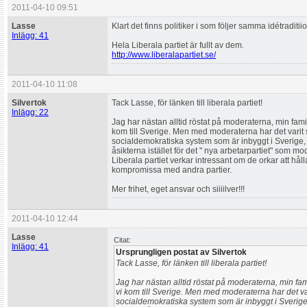
2011-04-10 09:51
Lasse
Klart det finns politiker i som följer samma idétradit
Inlägg: 41
Hela Liberala partiet är fullt av dem.
http://www.liberalapartiet.se/
2011-04-10 11:08
Silvertok
Tack Lasse, för länken till liberala partiet!
Inlägg: 22
Jag har nästan alltid röstat på moderaterna, min famil
kom till Sverige. Men med moderaterna har det varit s
socialdemokratiska system som är inbyggt i Sverige,
åsikterna istället för det " nya arbetarpartiet" som mo
Liberala partiet verkar intressant om de orkar att hål
kompromissa med andra partier.
Mer frihet, eget ansvar och siiiilver!!!
2011-04-10 12:44
Lasse
Citat:
Inlägg: 41
Ursprungligen postat av Silvertok
Tack Lasse, för länken till liberala partiet!
Jag har nästan alltid röstat på moderaterna, min fam
vi kom till Sverige. Men med moderaterna har det vari
socialdemokratiska system som är inbyggt i Sverig