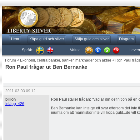
Hem
Köpa guld och silver
Sälja guld och silver
Diagram
Språk:
Valuta:
Lever
Forum
<
Ekonomi, centralbanker, banker, marknader och aktier
<
Ron Paul fråg
Ron Paul frågar ut Ben Bernanke
2011-03-03 09:12
billion
Ron Paul ställer frågan: "Vad är din definition på en 
Inlägg: 426
Ben Bernanke kan inte ge ett svar eftersom det inte fi
mumla om att människor inte vill köpa guld...de vill kö