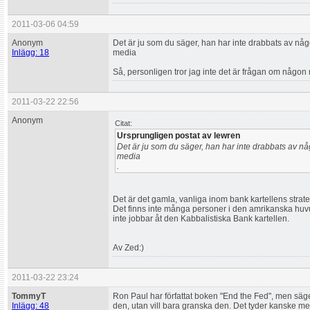
2011-03-06 04:59
Anonym
Det är ju som du säger, han har inte drabbats av någo
Inlägg: 18
media
Så, personligen tror jag inte det är frågan om någon 
2011-03-22 22:56
Anonym
Citat:
Ursprungligen postat av lewren
Det är ju som du säger, han har inte drabbats av någ
media
.
Det är det gamla, vanliga inom bank kartellens strate
Det finns inte många personer i den amrikanska h
inte jobbar åt den Kabbalistiska Bank kartellen.
Av Zed:)
2011-03-22 23:24
TommyT
Ron Paul har författat boken "End the Fed", men säge
Inlägg: 48
den, utan vill bara granska den. Det tyder kanske mer