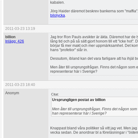
kabalen.
Jörg Haider däremot beskrev bankerna som "maffia"
bilolycka
.
2011-03-23 13:19
billion
Jag tror Ron Pauls avsikter är äkta. Däremot har de 
Inlägg: 426
lång tid och på så sätt gjort honom till ett "icke hot". D
börjar få mer makt och mer uppmärksamhet. Det komme
hans "profetior" slår in.
Dessutom, ibland kan det vara farligare att ha ihjäl
Men åter till ursprungsfrågan. Finns det någon som 
representerar här i Sverige?
2011-03-23 18:40
Anonym
Citat:
Ursprungligen postat av billion
Men åter till ursprungsfrågan. Finns det någon som
han representerar här i Sverige?
Knappast bland våra politiker så vitt jag vet. Men ja
vecka sedan. De anordnar bl a föreläsningar i "öste