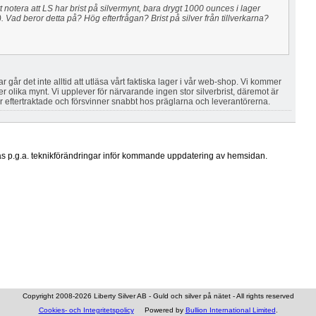
att notera att LS har brist på silvermynt, bara drygt 1000 ounces i lager
. Vad beror detta på? Hög efterfrågan? Brist på silver från tillverkarna?
r går det inte alltid att utläsa vårt faktiska lager i vår web-shop. Vi kommer
fler olika mynt. Vi upplever för närvarande ingen stor silverbrist, däremot är
r eftertraktade och försvinner snabbt hos präglarna och leverantörerna.
ras p.g.a. teknikförändringar inför kommande uppdatering av hemsidan.
Copyright 2008-2026 Liberty Silver AB - Guld och silver på nätet - All rights reserved
Cookies- och Integritetspolicy
Powered by
Bullion International Limited
.