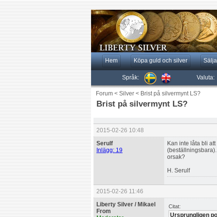
Hem
Köpa guld och silver
Sälja
Språk:
Valuta:
Forum
<
Silver
<
Brist på silvermynt LS?
Brist på silvermynt LS?
2015-02-26 10:48
Serulf
Kan inte låta bli at
Inlägg: 19
(beställningsbara).
orsak?
H. Serulf
2015-02-26 11:46
Liberty Silver / Mikael
Citat:
From
Ursprungligen po