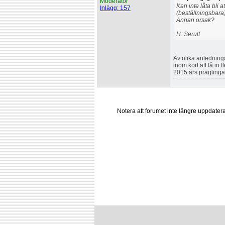
Moderator
Kan inte låta bli 
Inlägg: 157
(beställningsbara)
Annan orsak?
H. Serulf
Av olika anledninga
inom kort att få in 
2015:års präglinga
Notera att forumet inte längre uppdate