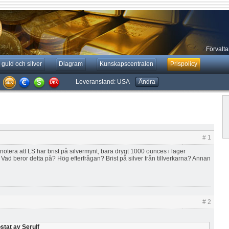
Förvaltar
 guld och silver
Diagram
Kunskapscentralen
Prispolicy
Leveransland:
USA
Ändra
# 1
t notera att LS har brist på silvermynt, bara drygt 1000 ounces i lager
 Vad beror detta på? Hög efterfrågan? Brist på silver från tillverkarna? Annan
# 2
stat av Serulf