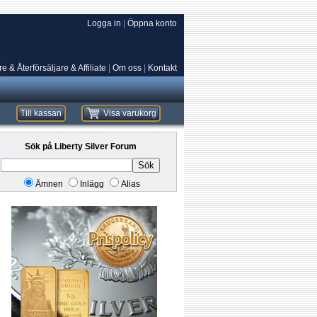
Logga in
|
Öppna konto
e & Återförsäljare & Affiliate
|
Om oss
|
Kontakt
Till kassan
Visa varukorg
Sök på Liberty Silver Forum
Sök
Ämnen
Inlägg
Alias