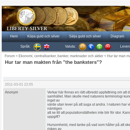
Hem
Köpa guld och silver
Sälja guld och silver
Diagram
Språk:
Valuta:
Lever
Forum
<
Ekonomi, centralbanker, banker, marknader och aktier
<
Hur tar man ma
Hur tar man makten från "the banksters"?
2011-03-01 22:05
Anonym
Verkar här finnas en rätt utbredd uppfattning om att de
samhället. Man skulle med naturens terminologi kunn
inget av
värde utan lever på att suga ut andra. I naturen har v
nämligen
att se till att populationstätheten inte blir för stor. K
uppgift?
Hursomhelst, med tanke på vad som håller på att ske
risken av