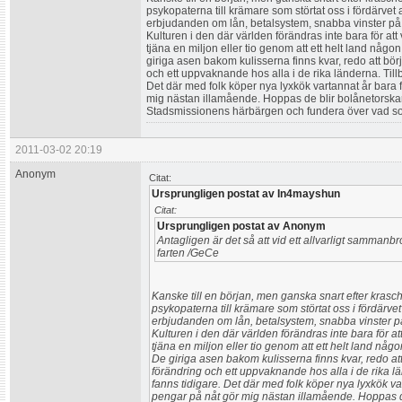
psykopaterna till krämare som störtat oss i fördärvet 
erbjudanden om lån, betalsystem, snabba vinster på at
Kulturen i den där världen förändras inte bara för a
tjäna en miljon eller tio genom att ett helt land någ
giriga asen bakom kulisserna finns kvar, redo att bör
och ett uppvaknande hos alla i de rika länderna. Tillb
Det där med folk köper nya lyxkök vartannat år bara 
mig nästan illamående. Hoppas de blir bolånetorskar 
Stadsmissionens härbärgen och fundera över vad som e
2011-03-02 20:19
Anonym
Citat:
Ursprungligen postat av In4mayshun
Citat:
Ursprungligen postat av Anonym
Antagligen är det så att vid ett allvarligt sammanb
farten /GeCe
Kanske till en början, men ganska snart efter kra
psykopaterna till krämare som störtat oss i fördärvet
erbjudanden om lån, betalsystem, snabba vinster på 
Kulturen i den där världen förändras inte bara för 
tjäna en miljon eller tio genom att ett helt land nå
De giriga asen bakom kulisserna finns kvar, redo at
förändring och ett uppvaknande hos alla i de rika lä
fanns tidigare. Det där med folk köper nya lyxkök va
pengar på nåt gör mig nästan illamående. Hoppas de