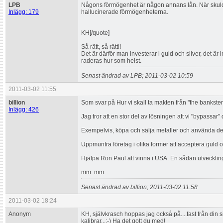
LPB
Någons förmögenhet är någon annans lån. När skuld
Inlägg: 179
hallucinerade förmögenheterna.
KH[/quote]
Så rätt, så rätt!!
Det är därför man investerar i guld och silver, det ä
raderas hur som helst.
Senast ändrad av LPB; 2011-03-02 10:59
2011-03-02 11:55
billion
Som svar på Hur vi skall ta makten från "the bankster
Inlägg: 426
Jag tror att en stor del av lösningen att vi "bypassar"
Exempelvis, köpa och sälja metaller och använda d
Uppmuntra företag i olika former att acceptera guld 
Hjälpa Ron Paul att vinna i USA. En sådan utveckling 
mm. mm.
Senast ändrad av billion; 2011-03-02 11:58
2011-03-02 18:24
Anonym
KH, självkrasch hoppas jag också på....fast från din 
kalibrar...:-) Ha det gott du med!