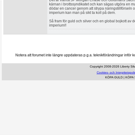
Det är främst JP Morgan Chase och Goldmans Sachs,
kärnan i brottssyndikatet och kan sägas utgöra en m
dödar en cancer genom att strypa näringstillförseln 
imperium kan man på sikt ta koll på dem.
Så fram för guld och silver och en global bojkott av
imperium!!
Notera att forumet inte längre uppdateras p.g.a. teknikförändringar inf
Copyright 2008-2026 Liberty Silve
Cookies- och Integritetspoli
KÖPA GULD
|
KÖPA 