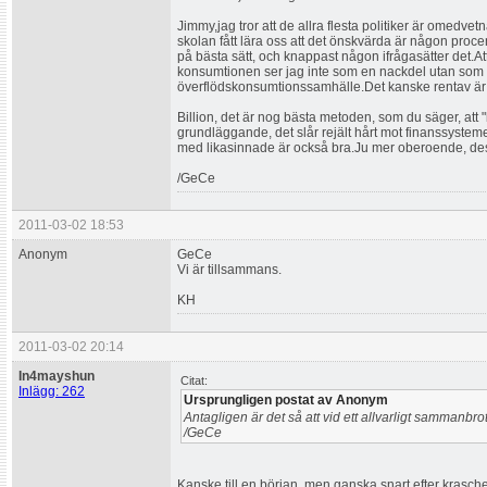
Jimmy,jag tror att de allra flesta politiker är omedvetn
skolan fått lära oss att det önskvärda är någon proce
på bästa sätt, och knappast någon ifrågasätter det.A
konsumtionen ser jag inte som en nackdel utan som e
överflödskonsumtionssamhälle.Det kanske rentav är et
Billion, det är nog bästa metoden, som du säger, att
grundläggande, det slår rejält hårt mot finanssysteme
med likasinnade är också bra.Ju mer oberoende, desto 
/GeCe
2011-03-02 18:53
Anonym
GeCe
Vi är tillsammans.
KH
2011-03-02 20:14
In4mayshun
Citat:
Inlägg: 262
Ursprungligen postat av Anonym
Antagligen är det så att vid ett allvarligt sammanbro
/GeCe
Kanske till en början, men ganska snart efter kras