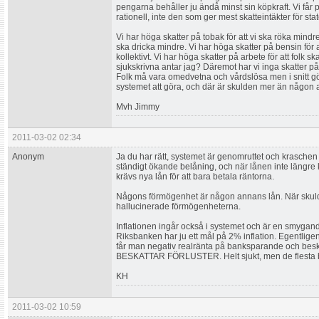
pengarna behåller ju ändå minst sin köpkraft. Vi får p
rationell, inte den som ger mest skatteintäkter för st
Vi har höga skatter på tobak för att vi ska röka mindre
ska dricka mindre. Vi har höga skatter på bensin för 
kollektivt. Vi har höga skatter på arbete för att folk s
sjukskrivna antar jag? Däremot har vi inga skatter på 
Folk må vara omedvetna och vårdslösa men i snitt 
systemet att göra, och där är skulden mer än någon 
Mvh Jimmy
2011-03-02 02:34
Anonym
Ja du har rätt, systemet är genomruttet och krasche
ständigt ökande belåning, och när lånen inte längre 
krävs nya lån för att bara betala räntorna.
Någons förmögenhet är någon annans lån. När skuld
hallucinerade förmögenheterna.
Inflationen ingår också i systemet och är en smygand
Riksbanken har ju ett mål på 2% inflation. Egentligen
får man negativ realränta på banksparande och be
BESKATTAR FÖRLUSTER. Helt sjukt, men de flesta be
KH
2011-03-02 10:59