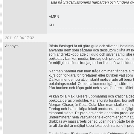
sitta på Stadsmissionens härbärgen och fundera över 
AMEN
KH
2011-03-04 17:32
Anonym
Bästa förslaget är att göra guld och silver till betal
använda dem som sådana och dessutom tillåta att lo
som är direkt kopplade till guld och silver samt i sto
bojkott av banker, media, företag och produkter som p
är möjligt och finns tror jag redan listor på websido
När man handlar kan man fråga om man får betala me
kurs och förklara för företagen eller butiken vad 
Då kommer de nog att bli starkt motiverade att börja 
betalningsmedel. Om detta kommer igång i större uts
från banken och köpa guld och silver för dem istället.
Vi kan följa Max Keisers uppmaning och krascha det 
bojkotta deras produkter. Hans första förslag, bortset
Morgan Chase, är Coca Cola. Men man skulle kunna b
företag och istället köpa lokalt producerat om möjlig
ekonomi stärks. Ett problem är de kinesiska produkter
underminerar hela västvärldens ekonomier som natur
drabbas av massarbetslöshet. Lösningen både för det 
är att där det är möjligt köpa lokalt och nationellt pro