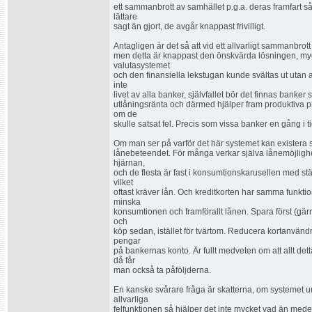
ett sammanbrott av samhället p.g.a. deras framfart s
lättare
sagt än gjort, de avgår knappast frivilligt.
Antagligen är det så att vid ett allvarligt sammanbrot
men detta är knappast den önskvärda lösningen, myck
valutasystemet
och den finansiella lekstugan kunde svältas ut utan 
inte
livet av alla banker, självfallet bör det finnas banke
utlåningsränta och därmed hjälper fram produktiva pro
om de
skulle satsat fel. Precis som vissa banker en gång i t
Om man ser på varför det här systemet kan existera s
lånebeteendet. För många verkar själva lånemöjlighe
hjärnan,
och de flesta är fast i konsumtionskarusellen med st
vilket
oftast kräver lån. Och kreditkorten har samma funktio
minska
konsumtionen och framförallt lånen. Spara först (gärna
och
köp sedan, istället för tvärtom. Reducera kortanvändn
pengar
på bankernas konto. Är fullt medveten om att allt de
då får
man också ta påföljderna.
En kanske svårare fråga är skatterna, om systemet u
allvarliga
felfunktionen så hjälper det inte mycket vad än medel