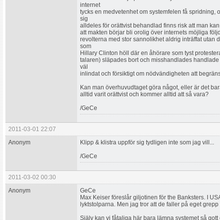
internet
tycks en medvetenhet om systemfelen få spridning, oc
sig
alldeles för orättvist behandlad finns risk att man kan
att makten börjar bli orolig över internets möjliga föl
revolterna med stor sannolikhet aldrig inträffat utan
som
Hillary Clinton höll där en åhörare som tyst protest
talaren) släpades bort och misshandlades handlade in
väl
inlindat och försiktigt om nödvändigheten att begräns
Kan man överhuvudtaget göra något, eller är det bara at
alltid varit orättvist och kommer alltid att så vara?
/GeCe
2011-03-01 22:07
Anonym
Klipp & klistra uppför sig tydligen inte som jag vill...
/GeCe
2011-03-02 00:30
Anonym
GeCe
Max Keiser föreslår giljotinen för the Banksters. I U
lyktstolparna. Men jag tror att de faller på eget grepp
Själv kan vi fåtaliga här bara lämna systemet så got