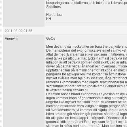
besparingarna i metallerna, och inte delta i deras s
Sidelines.
Ha det bra
KH
2011-03-02 01:55
Anonym
GeCe
Men det är ju så mycket mer än bara the banksters, pol
De manipulerar det ekonomiska systemet så mycket de
alla) de med. Bara en så enkel sak som inflationen
med tanke på att du är här, tycks närmast betrakta inf
Inflation är att betrakta som en dold skatt, vad är inf
driver på det här vilda lånandet och överkonsumtione
uppfattar ett lån på fem miljoner för att köpa en mexi
pengarna för att köpa om inte kontant så åtminstone 
mycket svårare med hjälp av inflation, låga räntor o
räntorna i kombination med kapitalskatt innebär för
skötsamme förlorar, staten (politikerna) vinner och
tillväxtkarusellen ett varv till.
Deflation anses bland ekonomer (Keynesianish dylika)
Ingen kommer köpa något eftersom allting blir billiga
ungefär lika mycket mat som innan, vi kommer att tra
kommer fortfarande vara villiga att lägga pengar på ett
att överkonsumera, vi kommer att skjuta upp en del sa
bilen om den går sönder, går pannan sönder så lagar m
för att spara en femtiolapp i inköpspris. Däremot så k
gammalt kök bara för att få ett nytt som är "ljust och fr
ska man ju slösa bort pengarna på.. Man kan tom sp