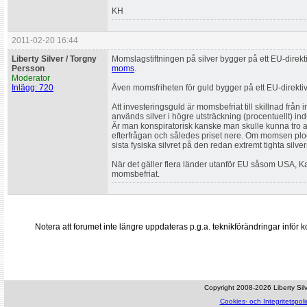
KH
2011-02-20 16:44
Liberty Silver / Torgny
Momslagstiftningen på silver bygger på ett EU-direkt
Persson
moms
.
Moderator
Inlägg: 720
Även momsfriheten för guld bygger på ett EU-direktiv
Att investeringsguld är momsbefriat till skillnad från 
används silver i högre utsträckning (procentuellt) indu
Är man konspiratorisk kanske man skulle kunna tro at
efterfrågan och således priset nere. Om momsen ploc
sista fysiska silvret på den redan extremt tighta silv
När det gäller flera länder utanför EU såsom USA, Kan
momsbefriat.
Notera att forumet inte längre uppdateras p.g.a. teknikförändringar inf
Copyright 2008-2026 Liberty Silve
Cookies- och Integritetspoli