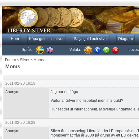
Hem
Köpa guld och silver
Sälja guld och silver
Diagram
Språk:
Valuta:
Lever
Forum
<
Silver
<
Moms
Moms
2011-02-20 16:18
Anonym
Jag har en fråga.
Varför är Silver momsbelagt men inte guld?
Hur set det ut internationellt, är sverige undantag ell
2011-02-20 16:28
Anonym
Silver är momsbelagt i flera länder i Europa, såsom T
momsberfriat från år 2000 på grund av ett EU dekret.