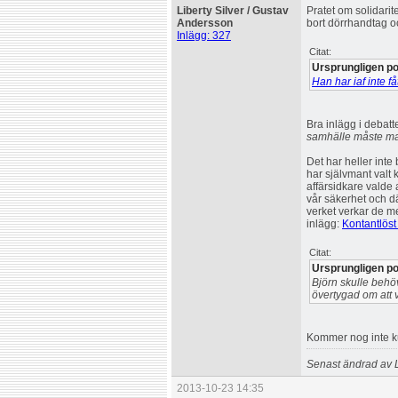
Liberty Silver / Gustav
Pratet om solidarit
Andersson
bort dörrhandtag 
Inlägg: 327
Citat:
Ursprungligen po
Han har iaf inte f
Bra inlägg i debatt
samhälle måste ma
Det har heller inte 
har självmant valt 
affärsidkare valde 
vår säkerhet och där
verket verkar de me
inlägg:
Kontantlöst 
Citat:
Ursprungligen po
Björn skulle behö
övertygad om att v
Kommer nog inte kun
Senast ändrad av L
2013-10-23 14:35