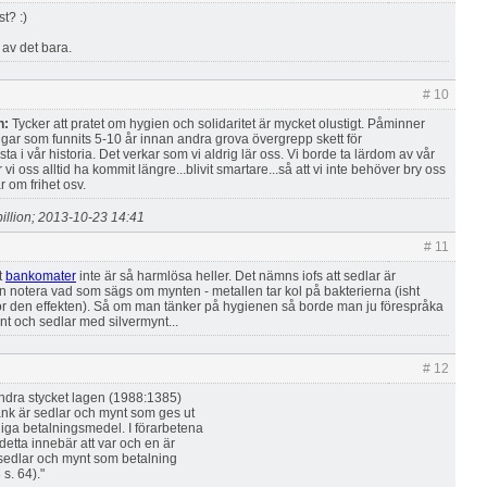
st? :)
 av det bara.
# 10
n:
Tycker att pratet om hygien och solidaritet är mycket olustigt. Påminner
ar som funnits 5-10 år innan andra grova övergrepp skett för
a i vår historia. Det verkar som vi aldrig lär oss. Vi borde ta lärdom av vår
ror vi oss alltid ha kommit längre...blivit smartare...så att vi inte behöver bry oss
 om frihet osv.
illion; 2013-10-23 14:41
# 11
t
bankomater
inte är så harmlösa heller. Det nämns iofs att sedlar är
n notera vad som sägs om mynten - metallen tar kol på bakterierna (isht
 för den effekten). Så om man tänker på hygienen så borde man ju förespråka
nt och sedlar med silvermynt...
# 12
andra stycket lagen (1988:1385)
nk är sedlar och mynt som ges ut
iga betalningsmedel. I förarbetena
 detta innebär att var och en är
t sedlar och mynt som betalning
s. 64)."