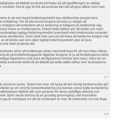
möjligheten att faktiskt använda kort tyder på att lagstiftningen är väldigt
är området. Det är upp till folk att använda det sätt att göra affärer som man
otera är att som legalt betalningsmedel kan elektroniska pengar bara
 omfattning. För att alls kunna fungera så krävs ju nästan att
 möjlighet att kontrollera att en betalning är fullgjord på elektronisk väg
t kan kräva av medborgarna. Enbart detta faktum gör att sedlar och mynt
uvudsakliga lagliga betalningsmedlet (eventuellt med elektroniska varianter
ssa situationer). Dock skall man vara på det klara att bankerna troligen inte
e av att ändra vad som utgör lagligt betalningsmedel utan är bara
 vi inte skall använda det.
umheter att tro att brottslingar slutar med brott bara för att man höjer ribban
ing till att brottsförebyggande åtgärder fungerar är ju att brottslingarna hellre
vidtagit åtgärderna (inte bara att åtgärderna hindrar dem mao). Hans tal om
i detta avseende falskt då de faktiskt på detta sättet vältrar över kostnaderna
a.
# 7
nte annat än sucka. Sedan kan man väl tycka att det minsta bankerna kan gör
råkdel av sin vinst för kontanthantering (ocj kanske också tvätta kontanterna
kattebetalare faktiskt står som garanter för deras vidlyftiga utlåning och
ioner. Björn skulle behöva få en grundlig genomgång i det finansiella
m jag är övertygad om att vår moderator är man att ombesörja om han finge
# 8