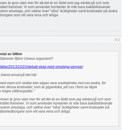
ensen är grov utan mer för att det är en åsikt som jag väntat på och som
llet framöver. Vi som använder kontanter är inte bara bakåtsträvande
ssutom smutsiga..och vältrar över "våra" äckligheter samt kostnader på andra
rgare som vill vara rena och ärliga.
# 2
tat av billion
? Stämmer Björn Ulveus argument?
artiklar/2013/10/22/debatt-sluta-med-smutsiga-pengar/
 bland annat på det här:
ed mynt och sedlar kan sägas vara osolidariska mot oss andra, för
över dessa kostnader, som är gigantiska, på oss i form av lägre
h högre utlåningsdito."
gensen är grov utan mer för att det är en åsikt som jag väntat på och som
ället framöver. Vi som använder kontanter är inte bara bakåtsträvande
essutom smutsiga..och vältrar över "våra" äckligheter samt kostnader på
lsmedborgare som vill vara rena och ärliga.