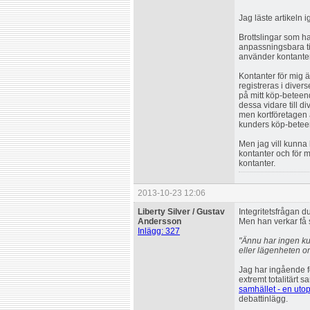
Jag läste artikeln 
Brottslingar som har
anpassningsbara ti
använder kontanter 
Kontanter för mig är
registreras i dive
på mitt köp-beteend
dessa vidare till d
men kortföretagen ä
kunders köp-beteend
Men jag vill kunna 
kontanter och för m
kontanter.
2013-10-23 12:06
Liberty Silver / Gustav
Integritetsfrågan du
Andersson
Men han verkar få 
Inlägg: 327
"Ännu har ingen kun
eller lägenheten om
Jag har ingående för
extremt totalitärt 
samhället - en uto
debattinlägg.