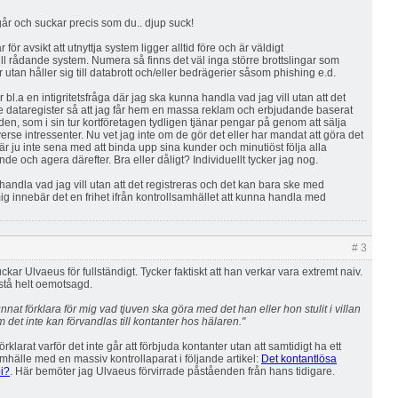
igår och suckar precis som du.. djup suck!
 för avsikt att utnyttja system ligger alltid före och är väldigt
ll rådande system. Numera så finns det väl inga större brottslingar som
utan håller sig till databrott och/eller bedrägerier såsom phishing e.d.
 bl.a en intigritetsfråga där jag ska kunna handla vad jag vill utan att det
rse dataregister så att jag får hem en massa reklam och erbjudande baserat
en, som i sin tur kortföretagen tydligen tjänar pengar på genom att sälja
iverse intressenter. Nu vet jag inte om de gör det eller har mandat att göra det
r ju inte sena med att binda upp sina kunder och minutiöst följa alla
e och agera därefter. Bra eller dåligt? Individuellt tycker jag nog.
handla vad jag vill utan att det registreras och det kan bara ske med
ig innebär det en frihet ifrån kontrollsamhället att kunna handla med
# 3
ckar Ulvaeus för fullständigt. Tycker faktiskt att han verkar vara extremt naiv.
stå helt oemotsagd.
nat förklara för mig vad tjuven ska göra med det han eller hon stulit i villan
 det inte kan förvandlas till kontanter hos hälaren."
klarat varför det inte går att förbjuda kontanter utan att samtidigt ha ett
samhälle med en massiv kontrollaparat i följande artikel:
Det kontantlösa
pi?
. Här bemöter jag Ulvaeus förvirrade påståenden från hans tidigare.