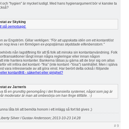
et och "hygien" är mycket lustigt. Med hans hygienargument bör vi kanske ta
också?
stat av Skyking
ått stå oemotsagd.
en av Engström. Gillar verkligen:
"För att uppskatta idén om ett kontantlöst
n nog leva i en förmögen ex-popstjärnas skyddade elfenbenstorn."
behövts nån lagstiftning för att få folk att
minska
sin kontantanvändning. Folk
korttransaktioner långt innan några regleringar eller innan någon
att inte hantera kontanter. Bankerna låtsas ju gärna att de bryr sig om allas
för vill införa det kontant -"fria" (inte kontant -"lösa") samhället. Men i själva
st vara intresserade av att göra vinst. Har berört detta också i följande
eller kontantfritt - säkerhet eller girighet?
stat av Jarneris
va få en grundlig genomgång i det finansiella systemet, något som jag är
år moderator är man att ombesörja om han finge tillfälle. :-)
na låta bli att bemöta honom i ett inlägg så fort tid gives ;)
iberty Silver / Gustav Andersson; 2013-10-23 14:28
# 9