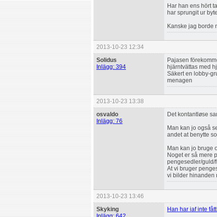
Har han ens hört ta
har sprungit ur by
Kanske jag borde ma
2013-10-23 12:34
Solidus
Pajasen förekommer
Inlägg: 394
hjärntvättas med 
Säkert en lobby-gr
menagen
2013-10-23 13:38
osvaldo
Det kontantløse sa
Inlägg: 76
Man kan jo også se
andet at benytte som
Man kan jo bruge og
Noget er så mere pr
pengesedler/guld/f
At vi bruger penges
vi bilder hinanden
2013-10-23 13:46
Skyking
Han har iaf inte få
Inlägg: 642