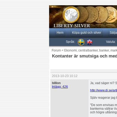
Hem
Köpa guld och silver
Sälja
Språk:
Valuta:
Forum
<
Ekonomi, centralbanker, banker, mar
Kontanter är smutsiga och medve
2013-10-23 10:12
billion
Ja, vad säger ni?
Inlägg: 426
http://www.di.se/a
Själv reagerar jag 
"De som envisas me
bankerna vältrar öv
och högre utlånings