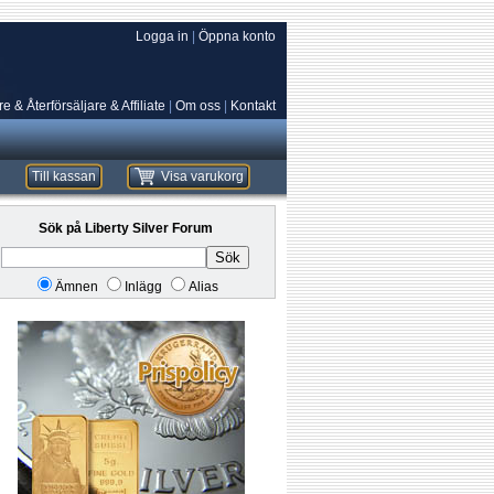
Logga in
|
Öppna konto
e & Återförsäljare & Affiliate
|
Om oss
|
Kontakt
Till kassan
Visa varukorg
Sök på Liberty Silver Forum
Sök
Ämnen
Inlägg
Alias