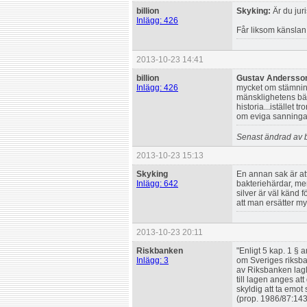
billion
Skyking:
Är du juri
Inlägg: 426
Får liksom känslan
2013-10-23 14:41
billion
Gustav Andersso
Inlägg: 426
mycket om stämning
mänsklighetens bäst
historia...istället t
om eviga sanningar
Senast ändrad av b
2013-10-23 15:13
Skyking
En annan sak är at
Inlägg: 642
bakteriehärdar, me
silver är väl känd
att man ersätter my
2013-10-23 20:11
Riskbanken
"Enligt 5 kap. 1 § 
Inlägg: 3
om Sveriges riksba
av Riksbanken lagl
till lagen anges att
skyldig att ta emo
(prop. 1986/87:143 