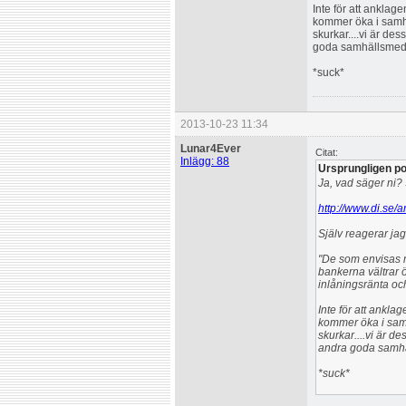
Inte för att anklag
kommer öka i samhä
skurkar....vi är de
goda samhällsmedbo
*suck*
2013-10-23 11:34
Lunar4Ever
Citat:
Inlägg: 88
Ursprungligen pos
Ja, vad säger ni
http://www.di.se/
Själv reagerar jag
"De som envisas m
bankerna vältrar 
inlåningsränta oc
Inte för att ankla
kommer öka i samh
skurkar....vi är d
andra goda samhäl
*suck*