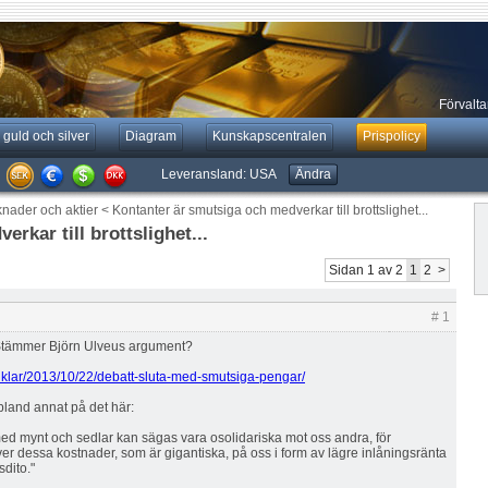
Förvaltar
 guld och silver
Diagram
Kunskapscentralen
Prispolicy
Leveransland:
USA
Ändra
knader och aktier
<
Kontanter är smutsiga och medverkar till brottslighet...
rkar till brottslighet...
Sidan 1 av 2
1
2
>
# 1
 Stämmer Björn Ulveus argument?
rtiklar/2013/10/22/debatt-sluta-med-smutsiga-pengar/
bland annat på det här:
d mynt och sedlar kan sägas vara osolidariska mot oss andra, för
er dessa kostnader, som är gigantiska, på oss i form av lägre inlåningsränta
dito."