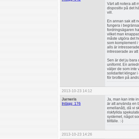
Värt att notera att 
dispositiv på det h
vill.
En annan sak att n
fungera i begränsad
fordringsägaren har
vilket man knappas
måste utgöra det h
som komplement i vi
alls är intresserad
intresserade av att
Sen är det ju bara d
uniformt. En anledn
väljer de som inte 
solidaritet klingar 
för brotten på andr
2013-10-23 14:12
Jarneris
Ja, man kan inte i
Inlägg: 176
är att använda en b
emellanåt), då vi s
riskfyllda spekulat
systemet, något so
tillfälle. :-)
2013-10-23 14:26