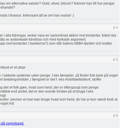
las om alternativa valutor? Guld, silver, bitcoin? Känner han till hur pengar
teshandel?
ila Ulvaeus. Intressant att se om han svarar! :)
# 4
 i alla tidningar, verkar vara en samordnad aktion mot kontanter, folket ska
hjälp av avdankade kändisar och med korkade argument.
upp mot kontanter ( bankerna?) som står bakom ABBA-fjanten och krattar
# 5
mfund er et utopi
 i lukkede systemer uden penge, f.eks fængsler ,så finder folk bare på noget
 betalingsmiddel ,i fængslet er det f. eks mobiltaletidskort, stoffer
 det vil folk gøre, hvad som helst ,der er efterspurgt som penge
aktisk end andet, det er den eneste forskel på at bruge f.eks
rugt
edler ,beviser at man kan bruge hvad som helst, de har jo kun værdi fordi at
 noget ind
# 6
tt stå oemotsagd.