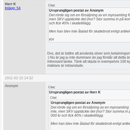
Herr K
Citat:
Inlägg: 54
Ursprungligen postat av Anonym
Det rörde sig om en försäljning av en mynsamling f
men SKV upptäckte det (hur? Stor summa in på kon
och fick 40% i skattetillägg.
Men han blev inte åtalad för skattebrott enligt artikel
KH
Dvs, det är bättre att använda silver som betalningsmed
:) Nu är jag ju inte dummare än jag förstår att detta är
intressant tanke. Tänk att skjuta in exempelvis 100 kg 
mäklare är inblandade.
2011-02-15 14:32
Anonym
Citat:
Ursprungligen postat av Herr K
Citat:
Ursprungligen postat av Anonym
Det rörde sig om en försäljning av en mynsamling 
inte, men SKV upptäckte det (hur? Stor summa in 
000 kr och fick 40% i skattetillägg.
Men han blev inte åtalad för skattebrott enligt artik