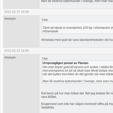
Man får bedriva byteshandel i Sverige, men man måst
2011-02-15 16:08
Anonym
Citat:
Tänk att skjuta in exempelvis 100 kg i silvertackor v
inblandade.
Att betala med guld lär vara standardmetoden vid h
2011-02-15 16:09
Anonym
Citat:
Ursprungligen postat av Flavian
Om man köper guld till ett pris och sedan i stället för
mot exempelvis en bil så skall man likväl betala rea
när det byttes mot bilen än det gjorde när man köpte
Man får bedriva byteshandel i Sverige, men man mås
Det beror på hur man tolkar det. Ifall jag betalar fö
vara tillåtet.
Krugerrand som inte har någon nominell siffra på mynt
Sydafrika.