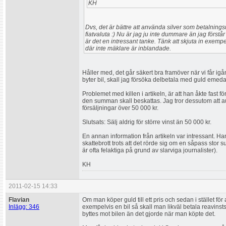
KH
Dvs, det är bättre att använda silver som betalningsm
fiatvaluta :) Nu är jag ju inte dummare än jag förstår 
är det en intressant tanke. Tänk att skjuta in exempe
där inte mäklare är inblandade.
Håller med, det går säkert bra framöver när vi får i
byter bil, skall jag försöka delbetala med guld emed
Problemet med killen i artikeln, är att han åkte fast fö
den summan skall beskattas. Jag tror dessutom att auk
försäljningar över 50 000 kr.
Slutsats: Sälj aldrig för större vinst än 50 000 kr.
En annan information från artikeln var intressant. Ha
skattebrott trots att det rörde sig om en såpass stor su
är ofta felaktiga på grund av slarviga journalister).
KH
2011-02-15 14:33
Flavian
Om man köper guld till ett pris och sedan i stället för 
Inlägg: 346
exempelvis en bil så skall man likväl betala reavinst
byttes mot bilen än det gjorde när man köpte det.