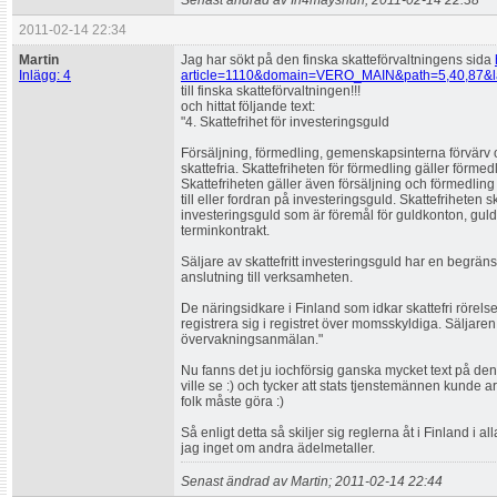
Senast ändrad av In4mayshun; 2011-02-14 22:38
2011-02-14 22:34
Martin
Jag har sökt på den finska skatteförvaltningens sida
Inlägg: 4
article=1110&domain=VERO_MAIN&path=5,40,87
till finska skatteförvaltningen!!!
och hittat följande text:
"4. Skattefrihet för investeringsguld
Försäljning, förmedling, gemenskapsinterna förvärv 
skattefria. Skattefriheten för förmedling gäller förme
Skattefriheten gäller även försäljning och förmedlin
till eller fordran på investeringsguld. Skattefriheten 
investeringsguld som är föremål för guldkonton, guld
terminkontrakt.
Säljare av skattefritt investeringsguld har en begräns
anslutning till verksamheten.
De näringsidkare i Finland som idkar skattefri rörels
registrera sig i registret över momsskyldiga. Säljar
övervakningsanmälan."
Nu fanns det ju iochförsig ganska mycket text på den
ville se :) och tycker att stats tjenstemännen kunde 
folk måste göra :)
Så enligt detta så skiljer sig reglerna åt i Finland i all
jag inget om andra ädelmetaller.
Senast ändrad av Martin; 2011-02-14 22:44