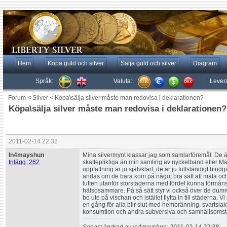
Hem
Köpa guld och silver
Sälja guld och silver
Diagram
Språk:
Valuta:
Lever
Forum
<
Silver
<
Köpa\sälja silver måste man redovisa i deklarationen?
Köpa\sälja silver måste man redovisa i deklarationen?
2011-02-14 22:32
In4mayshun
Mina silvermynt klassar jag som samlarföremål. De är
Inlägg: 262
skattepliktiga än min samling av nyckelband eller Mä
uppfattning är ju självklart, de är ju fullständigt bind
andas om de bara kom på något bra sätt att mäta och
luften utanför storstäderna med fördel kunna förmåns
hälsosammare. På så sätt styr vi också över de dumma 
bo ute på vischan och istället flytta in till städerna. 
en gång för alla blir slut med hembränning, svartslakt
konsumtion och andra subversiva och samhällsomstör