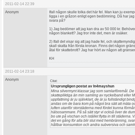
2011-02-14 22:39
Anonym
Ifall någon skulle tolka det här fel. Man kan ju exe
ligga i en gråzon enligt egen bedömning. Då har jag
svara på?
1) Jag bedömer att jag kan dra av 50 000 kr. Behöve
någon blankett? Jag tror inte det, men är osäker.
2) Ifall det visar sig att jag hade fel, och skattemy
skall skatta från första kronan. Finns det någon gräns
åtal för skattebrott? Jag har hört av någon att gräns
KH
2011-02-14 23:18
Anonym
Citat:
Ursprungligen postat av In4mayshun
Mina silvermynt klassar jag som samlarföremål. De ä
skattepliktiga än min samling av nyckelband eller M
uppfattning är ju självklart, de är ju fullständigt bin
andas om de bara kom på något bra sätt att mäta oc
luften utanför storstäderna med fördel kunna förmån
hälsosammare. På så sätt styr vi också över de dumma
bo ute på vischan och istället flytta in till städerna.
det en gång för alla blir slut med hembränning, svart
hållbar konsumtion och andra subversiva och samhä