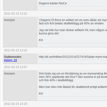
Dagens bästa! /GeCe
2011-02-15 13:22
Anonym
I Dagens DI finns en artikel om en som sålde sin myn
fast och fick betala skattetillägg på 40% av vinsten.
Jag vet inte hur man länkar artikeln hit, men någon
kunna göra det.
KH
2011-02-15 13:32
Guldsmeden
http://di.se/Artiklar/2011/2/14/227424/Salde-mynt-sva
Inlägg: 18
2011-02-15 13:57
Anonym
Det rörde sig om en försäljning av en mynsamling för
men SKV upptäckte det (hur? Stor summa in på kont
och fick 40% i skattetillägg.
Men han blev inte åtalad för skattebrott enligt artikeln
KH
2011-02-15 14:20