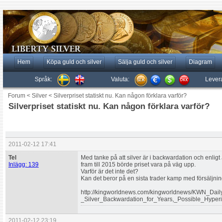
Hem
Köpa guld och silver
Sälja guld och silver
Diagram
Språk:
Valuta:
Lever
Forum
<
Silver
<
Silverpriset statiskt nu. Kan någon förklara varför?
Silverpriset statiskt nu. Kan någon förklara varför?
2011-02-12 17:41
Tel
Med tanke på att silver är i backwardation och enli
Inlägg: 139
fram till 2015 börde priset vara på väg upp.
Varför är det inte det?
Kan det beror på en sista trader kamp med försäljnin
http://kingworldnews.com/kingworldnews/KWN_Dail
_Silver_Backwardation_for_Years,_Possible_Hyperin
2011-02-12 23:19