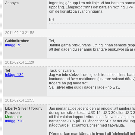
Anonym
Ingenting går upp i en rak linje. Vi har bara en normal 
uppgång. Långsiktigt finns det bara en riktning UPP. Si
om de kortsiktiga svängningarna.
KH
2011-02-13 21:58
Guldmikroben
Tel,
Inlägg: 76
Jämför gärna priskurvans lutning innan senaste dipp
att den dagen du ser ännu brantare priskurvor så är de
2011-02-14 11:20
Tel
Tack för svaren.
Inlägg: 139
Jag var inte särkskilt orolig, och tror att det finns bara 
konfunderad över reaktionen (snarare saknad därav
trögare än jag hade trot.
Sälj silver eller guld i dagens läge - no way.
2011-02-14 12:55
Liberty Silver / Torgny
Jag menar att det egentligen är onödigt att jämföra f
Persson
det eg. om silver kostar USD 15, USD 30 eller USD 3
Moderator
att fiat-valutan tappar i värde men fiat-valuta är ju e
Inlägg: 720
har tappat 98 % på 100 år och för SEK är det väl un
något värde i att jämföra priser med fiat-valuta.
Däremot kan man känna sig trygg i att ädelmetall behå