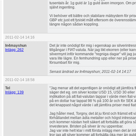
tusentals år. 1g guld är 1g guld även imorgon. Om pr
självt ingenting.
Vi behöver ett bättre och stabilare mätsystem för pri
GBP etc just ett fysiskt mått eftersom de överensstäm
längre någon sådan koppling.
2011-02-14 14:16
In4mayshun
Det är inte onödigt för mig i egenskap av silverintr
Inlägg: 262
tillgångar i FIAT-valuta. När jag likt ekorren (eller 
silvermynt inför kommande "regniga dagar" vill jag ju
vara lite lägre. En femhundring upp eller ner på priset
försumbart för mig.
Senast ändrad av In4mayshun; 2011-02-14 14:17
2011-02-14 18:58
Tel
"Jag menar att det egentligen är onödigt att jämföra f
Inlägg: 139
säger det eg. om silver kostar USD 15, USD 30 elle
indikation på att fiat-valutan tappar i värde men fiat-
på en dollar har tappat 98 % på 100 år och för SEK 
det knappast något värde i att jämföra priser med fiat
Jag håller med, Torgny, det ät ju först och främst et
förhållandet mellan ädla metaller och högst intressan
och kommer nästan helt säkert att fortsätta att göra s
investerare. Bristen på silver är nu uppenbar.
Jag var inte helt klar i mitt första inlägg men det är i
tror jag att silver kommer att fortsätta öka mer än g