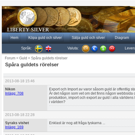
Hem
Köpa guld och silver
Sälja guld och silver
Diagram
Språk:
Valuta:
Lever
Forum
<
Guld
<
Spåra guldets rörelser
Spåra guldets rörelser
2013-08-18 15:46
Nikon
Export och Import av varor såsom guld är offentlig stati
Inlägg: 708
Är det någon som vet om det finns någon webbsida 
produktion, import och export av guld i alla världens l
i världen?
2013-08-18 22:28
Syraks vishet
Enklast är nog att fråga tyskarna ...
Inlägg: 169